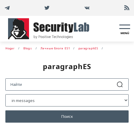
MENÚ
Hogar
Blogs
Личные блоги ES1
paragraphES
paragraphES
Поиск