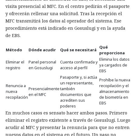
visita presencial al MFC. En el centro pedirán el pasaporte
y ofrecerán rellenar una solicitud. Tras la recepción el
MFC transmitirá los datos al operador del sistema. Ese
procedimiento está indicado en Gosuslugi y en la ayuda
de EBS.
Qué
Método
Dónde acudir
Qué se necesitará
proporciona
Elimina los datos
Eliminar el
Panel personal
Cuenta confirmada y
ya cargados de
registro
en Gosuslugi
acceso al perfil
EBS
Pasaporte y, si actúa
Prohíbe la nueva
un representante,
Renuncia a
recopilación y el
Presencialmente
también
nueva
almacenamiento
en el MFC
documentos que
recopilación
de biometría en
acrediten sus
EBS
poderes
En muchos casos es sensato hacer ambos pasos. Primero
eliminar el registro existente a través de Gosuslugi. Luego
acudir al MFC y presentar la renuncia para que no entren
nuevos datos en el sistema en el futuro. Un paso no