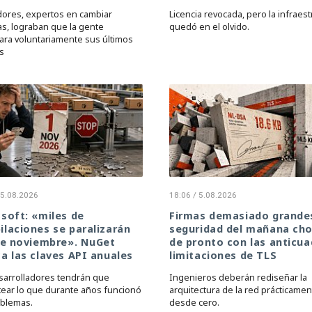
dores, expertos en cambiar
Licencia revocada, pero la infraest
as, lograban que la gente
quedó en el olvido.
ara voluntariamente sus últimos
s
 5.08.2026
18:06 / 5.08.2026
soft: «miles de
Firmas demasiado grandes
laciones se paralizarán
seguridad del mañana ch
de noviembre». NuGet
de pronto con las anticu
a las claves API anuales
limitaciones de TLS
sarrolladores tendrán que
Ingenieros deberán rediseñar la
tear lo que durante años funcionó
arquitectura de la red prácticamen
oblemas.
desde cero.