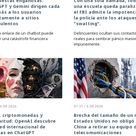
uestas engañosas:
Con una sola llamada, to
PT y Gemini dirigen cada
una escuela queda paraliz
ás a los usuarios
el FBI admite la impotenc
tamente a sitios
la policía ante los ataque
dulentos
"swatting".
o enlace de un chatbot puede
Delincuentes ocultan sus contact
r una catástrofe financiera
reales para sembrar pánico masiv
impunemente.
 6.08.2026
07:31 / 6.08.2026
, criptomonedas y
Brecha del tamaño de un 
vitud: OpenAI descubre
Estados Unidos no obligó
ed internacional de
China a retirar su equipo 
fas en ChatGPT
telecomunicaciones