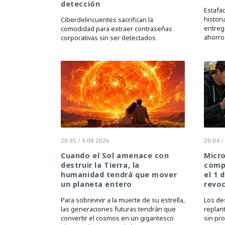
detección
Estafa
histori
Ciberdelincuentes sacrifican la
entreg
comodidad para extraer contraseñas
ahorro
corporativas sin ser detectados
20:35 / 5.08.2026
20:04 /
Cuando el Sol amenace con
Micro
destruir la Tierra, la
compi
humanidad tendrá que mover
el 1 
un planeta entero
revoc
Para sobrevivir a la muerte de su estrella,
Los de
las generaciones futuras tendrán que
replan
convertir el cosmos en un gigantesco
sin pr