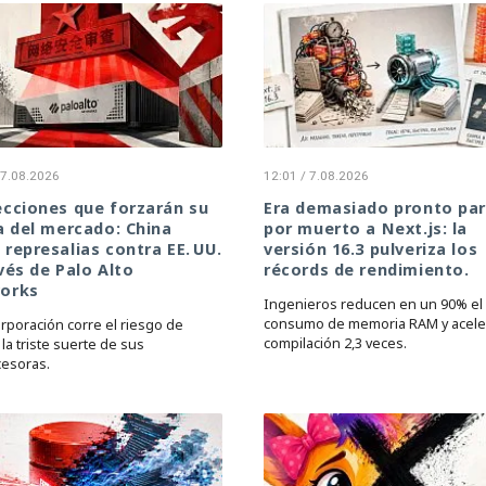
 7.08.2026
12:01 / 7.08.2026
cciones que forzarán su
Era demasiado pronto par
a del mercado: China
por muerto a Next.js: la
represalias contra EE. UU.
versión 16.3 pulveriza los
vés de Palo Alto
récords de rendimiento.
orks
Ingenieros reducen en un 90% el
consumo de memoria RAM y aceler
orporación corre el riesgo de
compilación 2,3 veces.
 la triste suerte de sus
esoras.