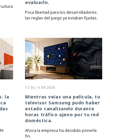
evaluarlo.
ructura
Poca libertad para los desarrolladores:
las reglas del juego ya estaban fijadas.
17:36 / 5.08.2026
: la
Mientras veías una película, tu
oca
televisor Samsung pudo haber
adas
estado canalizando durante
horas tráfico ajeno por tu red
doméstica.
te
Ahora la empresa ha decidido ponerle
fin.