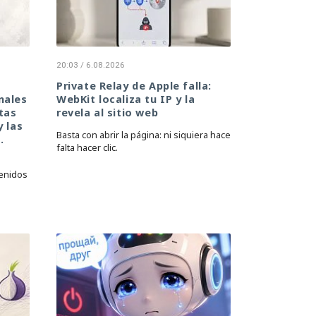
20:03 / 6.08.2026
Private Relay de Apple falla:
nales
WebKit localiza tu IP y la
tas
revela al sitio web
y las
Basta con abrir la página: ni siquiera hace
.
falta hacer clic.
venidos