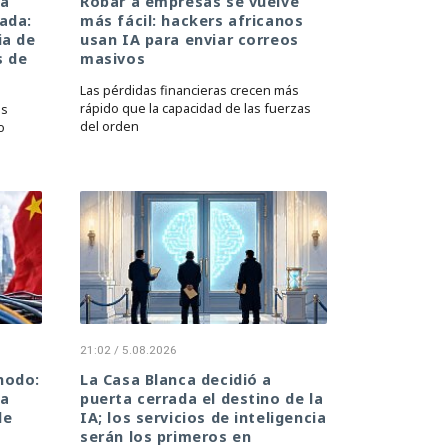
da
Robar a empresas se vuelve
ada:
más fácil: hackers africanos
ia de
usan IA para enviar correos
s de
masivos
Las pérdidas financieras crecen más
rápido que la capacidad de las fuerzas
os
del orden
o
21:02 / 5.08.2026
nodo:
La Casa Blanca decidió a
 a
puerta cerrada el destino de la
de
IA; los servicios de inteligencia
serán los primeros en