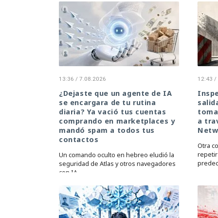
13:36 / 7.08.2026
12:43 /
¿Dejaste que un agente de IA
Inspe
se encargara de tu rutina
salid
diaria? Ya vació tus cuentas
toma 
comprando en marketplaces y
a tra
mandó spam a todos tus
Netw
contactos
Otra c
repetir
Un comando oculto en hebreo eludió la
predec
seguridad de Atlas y otros navegadores
con IA.