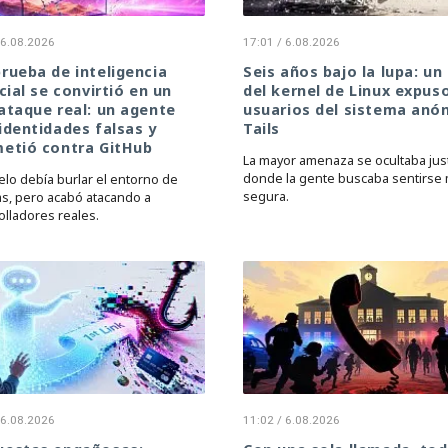
 6.08.2026
17:01 / 6.08.2026
rueba de inteligencia
Seis años bajo la lupa: un 
icial se convirtió en un
del kernel de Linux expus
ataque real: un agente
usuarios del sistema anó
identidades falsas y
Tails
metió contra GitHub
La mayor amenaza se ocultaba jus
donde la gente buscaba sentirse
elo debía burlar el entorno de
segura.
s, pero acabó atacando a
olladores reales.
 6.08.2026
11:02 / 6.08.2026