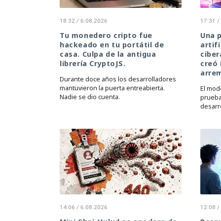
18:32 / 6.08.2026
17:31 /
Tu monedero cripto fue
Una p
hackeado en tu portátil de
artif
casa. Culpa de la antigua
ciber
librería CryptoJS.
creó 
arre
Durante doce años los desarrolladores
mantuvieron la puerta entreabierta.
El mod
Nadie se dio cuenta.
prueba
desarr
14:06 / 6.08.2026
12:08 /