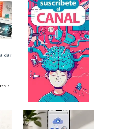
a dar
an la