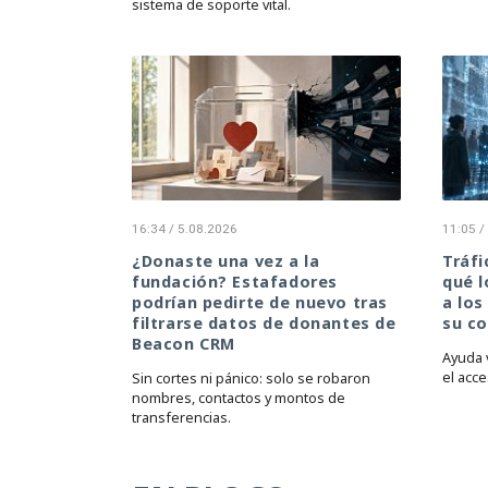
sistema de soporte vital.
16:34 / 5.08.2026
11:05 /
¿Donaste una vez a la
Tráfi
fundación? Estafadores
qué l
podrían pedirte de nuevo tras
a los
filtrarse datos de donantes de
su co
Beacon CRM
Ayuda 
el acce
Sin cortes ni pánico: solo se robaron
nombres, contactos y montos de
transferencias.