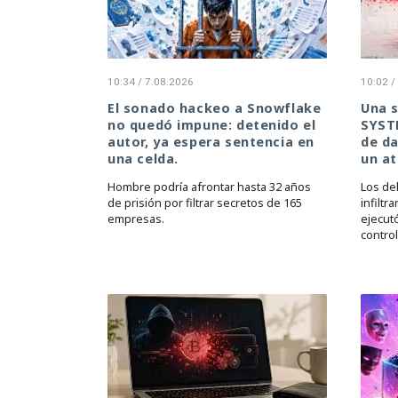
10:34 / 7.08.2026
10:02 /
El sonado hackeo a Snowflake
Una s
no quedó impune: detenido el
SYSTE
autor, ya espera sentencia en
de da
una celda.
un a
Hombre podría afrontar hasta 32 años
Los de
de prisión por filtrar secretos de 165
infiltr
empresas.
ejecutó
control