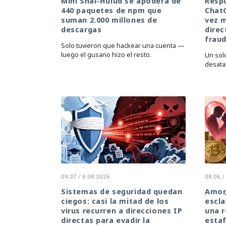
Mini Shai-Hulud se apodera de
Resp
440 paquetes de npm que
ChatG
suman 2.000 millones de
vez m
descargas
direc
frau
Solo tuvieron que hackear una cuenta —
luego el gusano hizo el resto.
Un sol
desata
09:37 / 6.08.2026
08:06 /
Sistemas de seguridad quedan
Amor
ciegos: casi la mitad de los
escla
virus recurren a direcciones IP
una r
directas para evadir la
esta