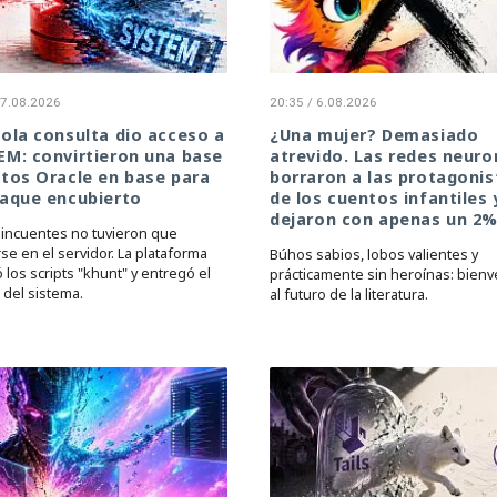
 7.08.2026
20:35 / 6.08.2026
ola consulta dio acceso a
¿Una mujer? Demasiado
M: convirtieron una base
atrevido. Las redes neuro
tos Oracle en base para
borraron a las protagonis
taque encubierto
de los cuentos infantiles 
dejaron con apenas un 2%
lincuentes no tuvieron que
arse en el servidor. La plataforma
Búhos sabios, lobos valientes y
 los scripts "khunt" y entregó el
prácticamente sin heroínas: bien
 del sistema.
al futuro de la literatura.