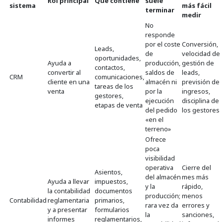
Rol principal
Qué contiene
suele
sistema
más fácil
terminar
medir
No
responde
por el coste
Conversión,
Leads,
de
velocidad de
oportunidades,
Ayuda a
producción,
gestión de
contactos,
convertir al
saldos de
leads,
CRM
comunicaciones,
cliente en una
almacén ni
previsión de
tareas de los
venta
por la
ingresos,
gestores,
ejecución
disciplina de
etapas de venta
del pedido
los gestores
«en el
terreno»
Ofrece
poca
visibilidad
operativa
Cierre del
Asientos,
del almacén
mes más
Ayuda a llevar
impuestos,
y la
rápido,
la contabilidad
documentos
producción;
menos
Contabilidad
reglamentaria
primarios,
rara vez da
errores y
y a presentar
formularios
la
sanciones,
informes
reglamentarios,