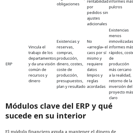
rentabilidad
informes má
obligaciones
por
pulcros
pedidos sin
ajustes
adicionales
Existencias
menos
Existencias y
No
inmovilizadas
Vincula el
reservas,
«arregla» el
informes má
trabajo de los
compras,
caos por sí
rápidos, cost
departamentos
producción,
mismo y
de
ERP
y da una visión
dinero, costes,
requiere
producción
común de
coste de
datos
más cercano
recursos y
producción,
limpios y
a la realidad,
dinero
presupuestos,
reglas
retorno de la
plan y resultado
acordadas
inversión del
proyecto má
claro
Módulos clave del ERP y qué
sucede en su interior
El módulo financiero ayuda a mantener el dinero de