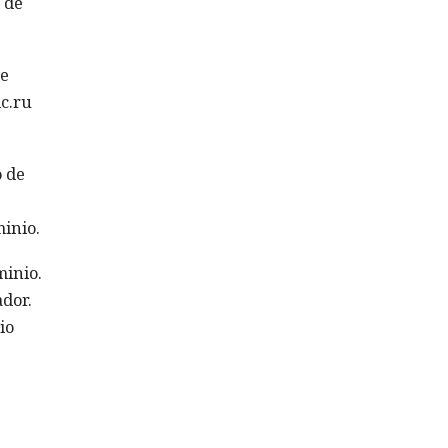
s de
ue
ic.ru
o de
minio.
minio.
ador.
io