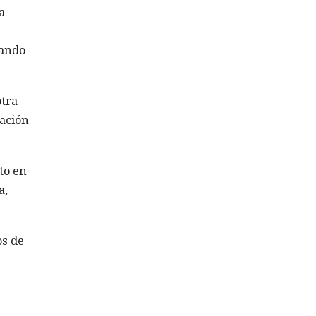
a
uando
otra
cación
to en
a,
os de