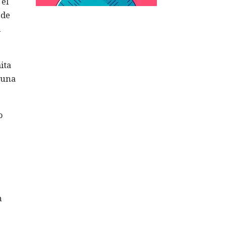
 el
 de
l
ita
 una
o
n