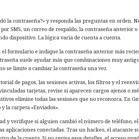
lvidó la contraseña?» y responda las preguntas en orden. N
 por SMS, un correo de respaldo, la contraseña anterior o
do dispositivo. La lógica varía de cuenta a cuenta.
z el formulario e indique la contraseña anterior más recie
ontraseña suele ayudar más que combinaciones muy antig
 no se limite a cambiar la contraseña una vez.
rial de pagos, las sesiones activas, los filtros y el reenví
vinculadas tarjetas, revise si aparecen cargos ajenos o m
sitivos elimine todas las sesiones que no reconozca. En Gm
o y la carpeta «Enviados».
d y verifique si alguien cambió el número de teléfono, el
 las aplicaciones conectadas. Tras un hackeo, el atacante s
tro de la cuenta. Si no revisa esos detalles, el acceso pue