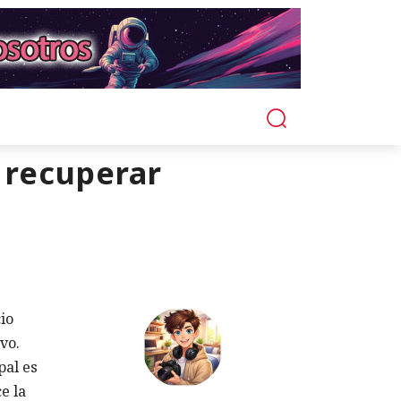
 recuperar
io
vo.
pal es
e la