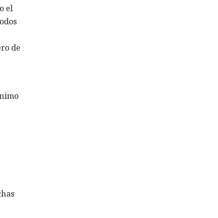
o el
todos
ero de
ínimo
chas