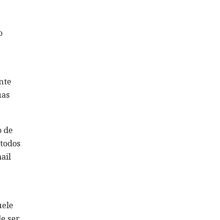
o
nte
uas
o de
étodos
ail
uele
de ser