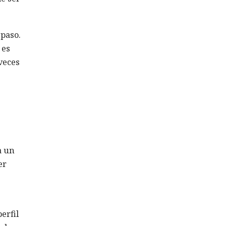
 paso.
 es
 veces
a un
er
erfil