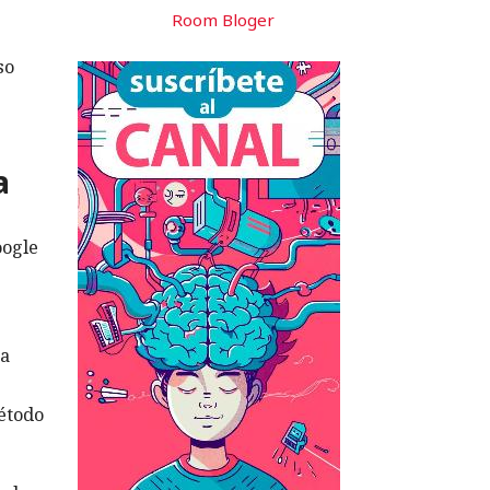
Room Bloger
so
a
oogle
ta
método