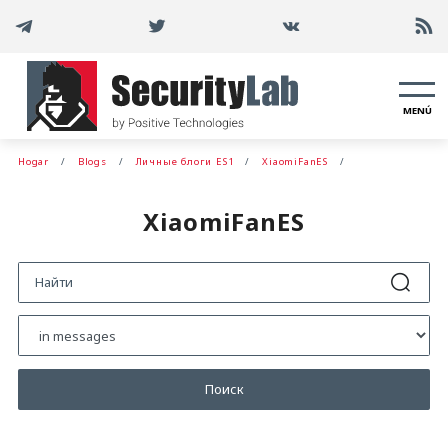
MENÚ
Hogar
Blogs
Личные блоги ES1
XiaomiFanES
XiaomiFanES
Поиск