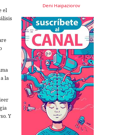
Deni Haipaziorov
 el
lisis
are
o
rama
a la
leer
gia
so. Y