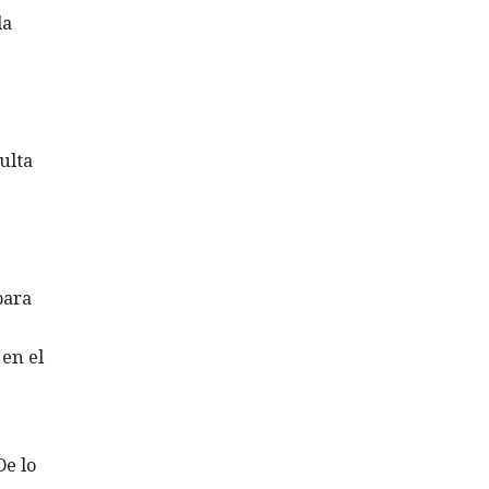
la
ulta
para
 en el
De lo