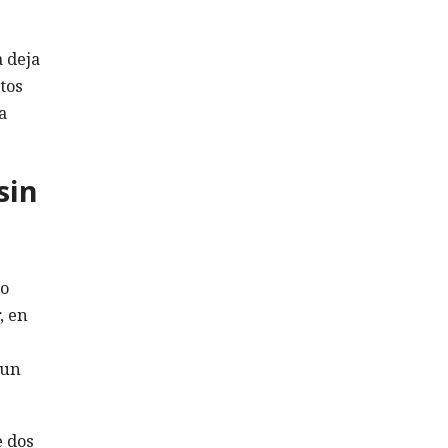
a deja
tos
a
sin
 o
, en
 un
e dos