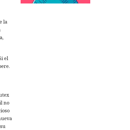
e la
a
a,
i el
bere.
utex
il no
cioso
 nueva
 su