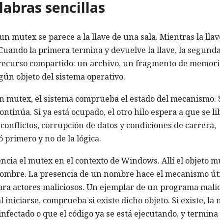
abras sencillas
un mutex se parece a la llave de una sala. Mientras la llav
Cuando la primera termina y devuelve la llave, la segund
n recurso compartido: un archivo, un fragmento de memori
gún objeto del sistema operativo.
n mutex, el sistema comprueba el estado del mecanismo. S
ontinúa. Si ya está ocupado, el otro hilo espera a que se li
conflictos, corrupción de datos y condiciones de carrera,
 primero y no de la lógica.
ncia el mutex en el contexto de Windows. Allí el objeto m
r nombre. La presencia de un nombre hace el mecanismo út
para actores maliciosos. Un ejemplar de un programa mali
 iniciarse, comprueba si existe dicho objeto. Si existe, la
infectado o que el código ya se está ejecutando, y termina