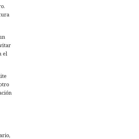
ro.
tura
 un
vitar
 el
ite
otro
ación
ario,