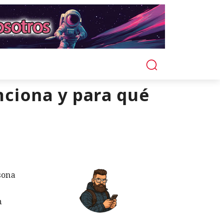
nciona y para qué
sona
n