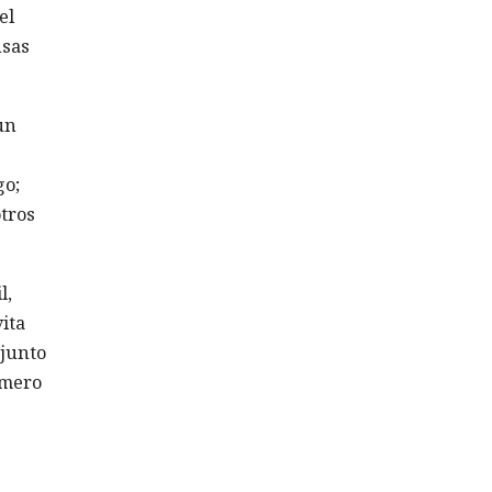
el
nsas
un
go;
otros
l,
ita
njunto
imero