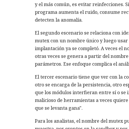
y el más común, es evitar reinfecciones. Si
programa aumenta el ruido, consume recur
detecten la anomalía.
El segundo escenario se relaciona con id
mutex con un nombre único y luego usar la
implantación ya se completó. A veces el n
otras veces se genera a partir del nombre 
parámetros. Ese enfoque complica el anális
El tercer escenario tiene que ver con la 
otro se encarga de la persistencia, otro e
que los módulos interfieran entre sí o se 
malicioso de herramientas a veces quiere 
que se levanta gana".
Para los analistas, el nombre del mutex pu
muestra, por eventos en la sandbox y por 