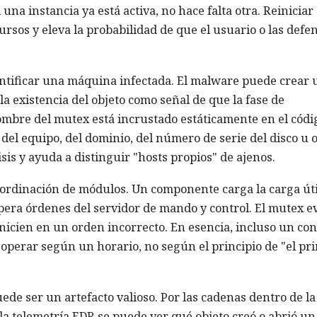
 una instancia ya está activa, no hace falta otra. Reiniciar 
sos y eleva la probabilidad de que el usuario o las defe
entificar una máquina infectada. El malware puede crear 
 existencia del objeto como señal de que la fase de
ombre del mutex está incrustado estáticamente en el códi
del equipo, del dominio, del número de serie del disco u 
is y ayuda a distinguir "hosts propios" de ajenos.
coordinación de módulos. Un componente carga la carga úti
spera órdenes del servidor de mando y control. El mutex ev
inicien en un orden incorrecto. En esencia, incluso un co
operar según un horario, no según el principio de "el pr
ede ser un artefacto valioso. Por las cadenas dentro de la
la telemetría EDR se puede ver qué objeto creó o abrió un