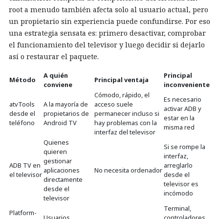
root a menudo también afecta solo al usuario actual, pero
un propietario sin experiencia puede confundirse. Por eso
una estrategia sensata es: primero desactivar, comprobar
el funcionamiento del televisor y luego decidir si dejarlo
así o restaurar el paquete.
A quién
Principal
Método
Principal ventaja
conviene
inconveniente
Cómodo, rápido, el
Es necesario
atvTools
A la mayoría de
acceso suele
activar ADB y
desde el
propietarios de
permanecer incluso si
estar en la
teléfono
Android TV
hay problemas con la
misma red
interfaz del televisor
Quienes
Si se rompe la
quieren
interfaz,
gestionar
ADB TV en
arreglarlo
aplicaciones
No necesita ordenador
el televisor
desde el
directamente
televisor es
desde el
incómodo
televisor
Terminal,
Platform-
Usuarios
controladores