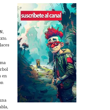
N,
xto.
laces
ama
árbol
s en
on
 una
abla,