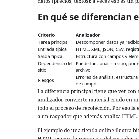
datos (precios, textos): a veces eso es un 
En qué se diferencian e
Criterio
Analizador
Tarea principal
Descomponer datos ya recibi
Entrada típica
HTML, XML, JSON, CSV, regist
Salida típica
Estructura con campos y elem
Dependencia del
Puede funcionar sin sitio, por
sitio
archivo
Errores de análisis, estructura
Riesgos
de campos
La diferencia principal tiene que ver con e
analizador convierte material crudo en una
todo el proceso de recolección. Por eso la
a un raspador que además analiza HTML.
El ejemplo de una tienda online ilustra bi
HTML, espera la respuesta del servidor y 