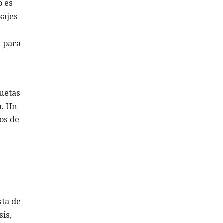
o es
sajes
, para
quetas
a. Un
os de
sta de
sis,