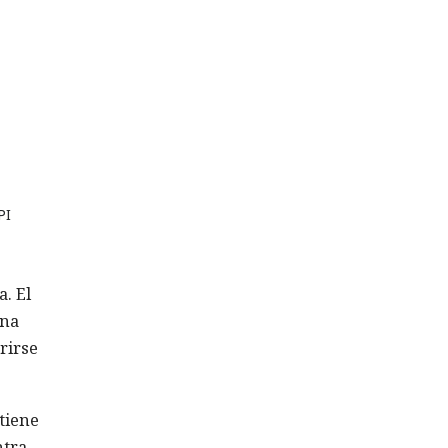
PI
,
a. El
ina
rirse
btiene
ntra