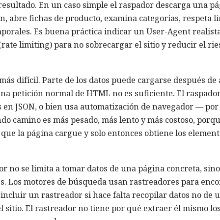
resultado. En un caso simple el raspador descarga una pá
, abre fichas de producto, examina categorías, respeta l
mporales. Es buena práctica indicar un User-Agent realist
ate limiting) para no sobrecargar el sitio y reducir el ri
 más difícil. Parte de los datos puede cargarse después de 
una petición normal de HTML no es suficiente. El raspado
s en JSON, o bien usa automatización de navegador — por
ndo camino es más pesado, más lento y más costoso, porqu
que la página cargue y solo entonces obtiene los element
or no se limita a tomar datos de una página concreta, sin
s. Los motores de búsqueda usan rastreadores para enco
ncluir un rastreador si hace falta recopilar datos no de 
l sitio. El rastreador no tiene por qué extraer él mismo lo