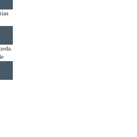
rias
queda.
de