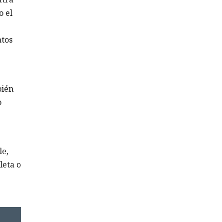
o el
atos
bién
o
le,
leta o