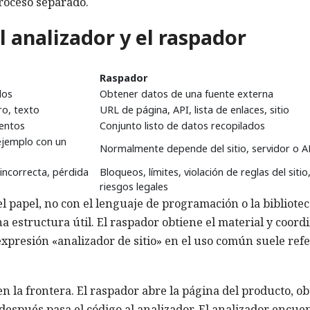
proceso separado.
l analizador y el raspador
Raspador
dos
Obtener datos de una fuente externa
ro, texto
URL de página, API, lista de enlaces, sitio
entos
Conjunto listo de datos recopilados
 ejemplo con un
Normalmente depende del sitio, servidor o A
 incorrecta, pérdida
Bloqueos, límites, violación de reglas del sitio
riesgos legales
l papel, no con el lenguaje de programación o la bibliotec
 estructura útil. El raspador obtiene el material y coord
 expresión «analizador de sitio» en el uso común suele refe
en la frontera. El raspador abre la página del producto, o
después pasa el código al analizador. El analizador encue