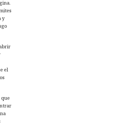
gina.
ímites
a y
esgo
abrir
r
e el
os
o que
ntrar
una
s