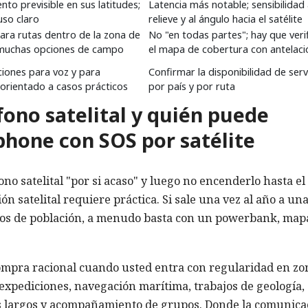
to previsible en sus latitudes;
Latencia más notable; sensibilidad 
so claro
relieve y al ángulo hacia el satélite
ra rutas dentro de la zona de
No "en todas partes"; hay que veri
 muchas opciones de campo
el mapa de cobertura con antelaci
ciones para voz y para
Confirmar la disponibilidad de serv
 orientado a casos prácticos
por país y por ruta
fono satelital y quién puede
hone con SOS por satélite
no satelital "por si acaso" y luego no encenderlo hasta el 
 satelital requiere práctica. Si sale una vez al año a un
eos de población, a menudo basta con un powerbank, map
 compra racional cuando usted entra con regularidad en zo
 expediciones, navegación marítima, trabajos de geología,
ados largos y acompañamiento de grupos. Donde la comunica