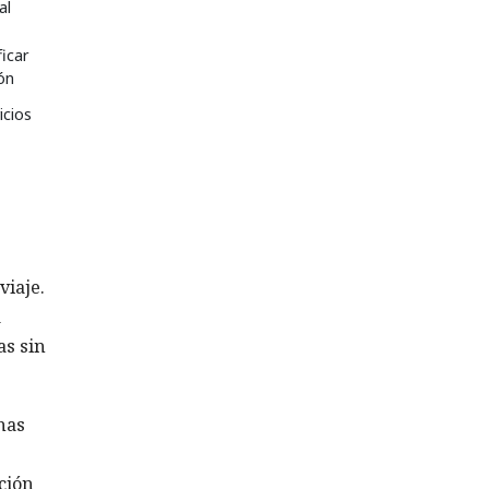
al
ficar
ón
icios
viaje.
a
as sin
nas
ción