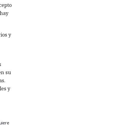
cepto
 hay
ios y
s
en su
as.
les y
uiere