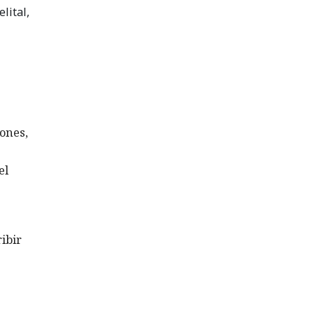
lital,
iones,
el
ribir