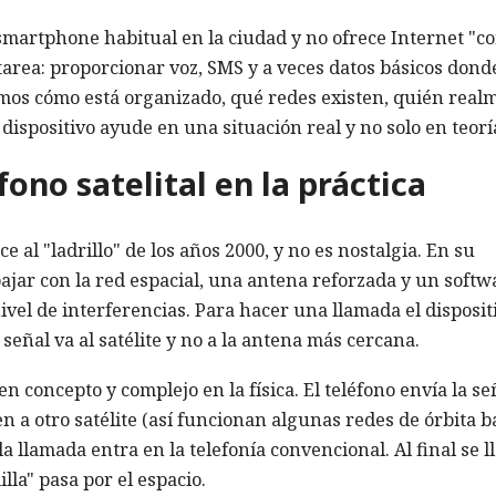
 smartphone habitual en la ciudad y no ofrece Internet "c
 tarea: proporcionar voz, SMS y a veces datos básicos dond
emos cómo está organizado, qué redes existen, quién real
dispositivo ayude en una situación real y no solo en teorí
ono satelital en la práctica
e al "ladrillo" de los años 2000, y no es nostalgia. En su
ajar con la red espacial, una antena reforzada y un softw
ivel de interferencias. Para hacer una llamada el disposit
 señal va al satélite y no a la antena más cercana.
 concepto y complejo en la física. El teléfono envía la señ
en a otro satélite (así funcionan algunas redes de órbita ba
 la llamada entra en la telefonía convencional. Al final se 
la" pasa por el espacio.