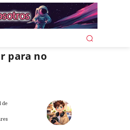
ir para no
d de
ares