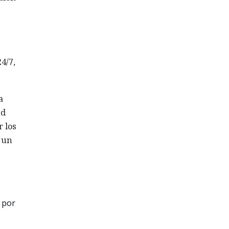
4/7,
a
ed
r los
e un
 por