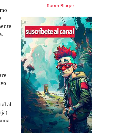
Room Bloger
omo
e
mente
a.
are
ivo
al al
ja),
llama