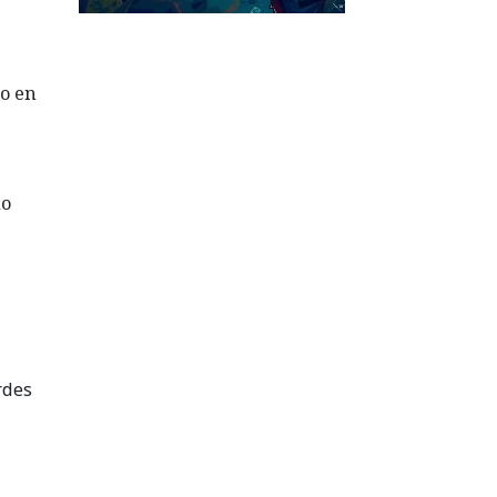
 o en
no
rdes