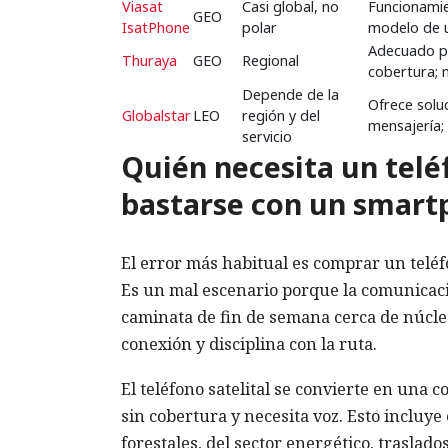
Viasat
Casi global, no
Funcionamien
GEO
IsatPhone
polar
modelo de u
Adecuado pa
Thuraya
GEO
Regional
cobertura;
Depende de la
Ofrece solu
Globalstar
LEO
región y del
mensajería;
servicio
Quién necesita un telé
bastarse con un smartp
El error más habitual es comprar un teléfo
Es un mal escenario porque la comunicación
caminata de fin de semana cerca de núcl
conexión y disciplina con la ruta.
El teléfono satelital se convierte en una
sin cobertura y necesita voz. Esto incluye
forestales, del sector energético, trasl