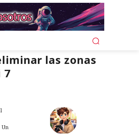
liminar las zonas
i 7
l
. Un