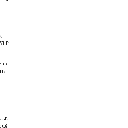
a
o,
Wi‑Fi
ente
GHz
. En
 qué