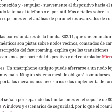
econexión y «empujar» suavemente al dispositivo hacia el
o la toma el teléfono o el portátil. Más detalles sobre la
rrupciones en el análisis de parámetros avanzados de ro
as por estándares de la familia 802.11, que suelen incluir
domésticos son pistas sobre nodos vecinos, comandos de ca
escripción del fast roaming, explica que las transiciones
canismos por parte del dispositivo y del controlador
Micr
ones. Un smartphone antiguo puede aferrarse a un nodo le
 muy mala. Ningún sistema mesh lo obligará a «mudarse»
soporta los mecanismos necesarios o los implementa de fo
 señala por separado las limitaciones en el soporte de 80
de Windows y escenarios de seguridad, por lo que el roam