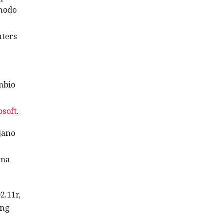
 nodo
uters
mbio
osoft
.
jano
rma
2.11r,
ing