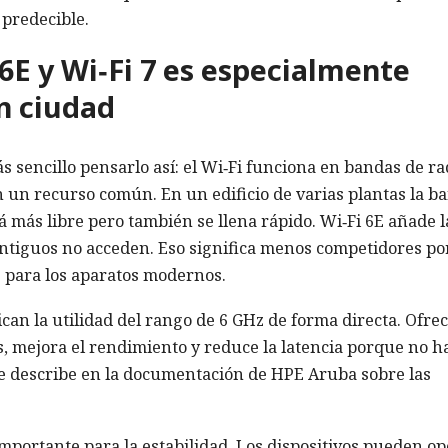
 predecible.
6E y Wi‑Fi 7 es especialmente
n ciudad
s sencillo pensarlo así: el Wi‑Fi funciona en bandas de ra
 un recurso común. En un edificio de varias plantas la b
á más libre pero también se llena rápido. Wi‑Fi 6E añade l
 antiguos no acceden. Eso significa menos competidores po
s para los aparatos modernos.
ican la utilidad del rango de 6 GHz de forma directa. Ofre
, mejora el rendimiento y reduce la latencia porque no h
se describe en la documentación de HPE Aruba sobre las
importante para la estabilidad. Los dispositivos pueden o