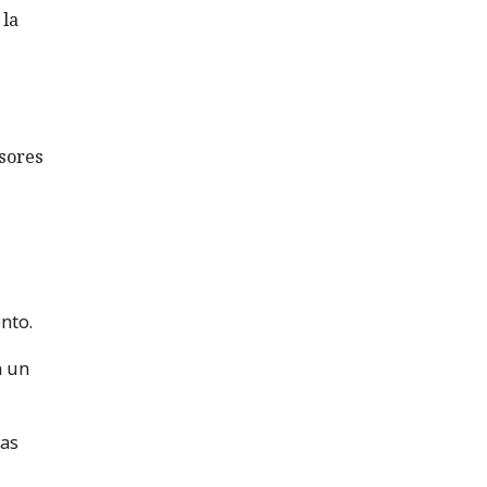
 la
isores
nto.
n un
das