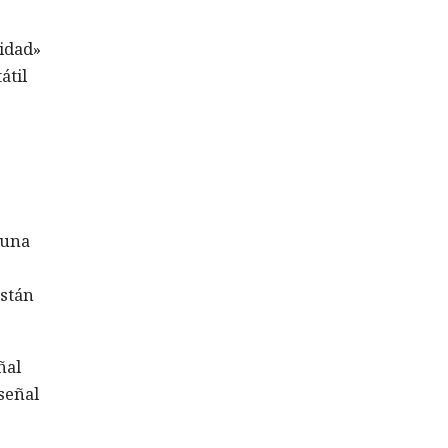
lidad»
átil
 una
están
ñal
 señal