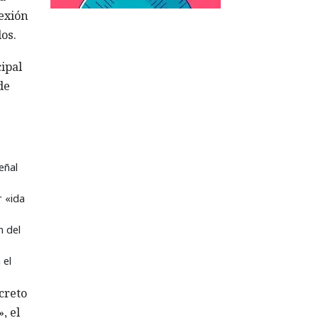
exión
os.
ipal
de
eñal
r «ida
n del
 el
creto
, el