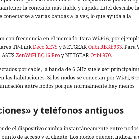
ntener la conexión más fiable y rápida. Intel describe l
 conectarse a varias bandas a la vez, lo que ayuda a la
n con frecuencia en el mercado. Para Wi‑Fi 6, por ejempl
ulares TP‑Link
Deco XE75
y NETGEAR
Orbi RBKE963
. Para 
, ASUS
ZenWiFi BQ16 Pro
y NETGEAR
Orbi 970
.
nectados por cable, la banda de 6 GHz suele ser principalm
en las habitaciones. Si los nodos se conectan por Wi‑Fi, 6 
municación entre nodos porque normalmente hay menos
iones» y teléfonos antiguos
de el dispositivo cambia instantáneamente entre nodos
l punto de acceso y el cliente. Los nodos pueden indicar a