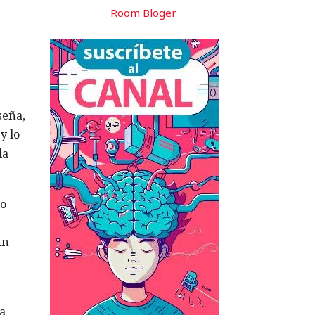
Room Bloger
seña,
y lo
la
do
un
a