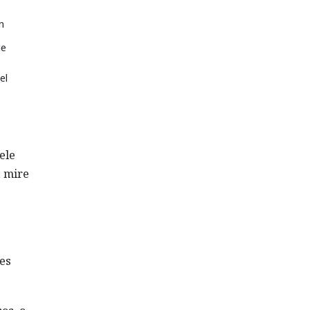
n
de
el
ele
, mire
e
es