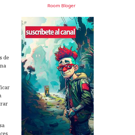
Room Bloger
s de
una
ficar
n
trar
sa
eces