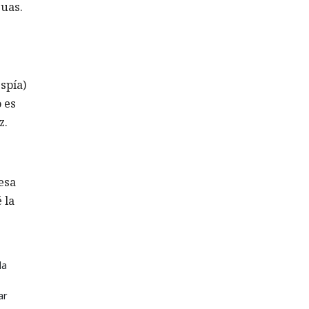
guas.
spía)
 es
z.
esa
 la
la
ar