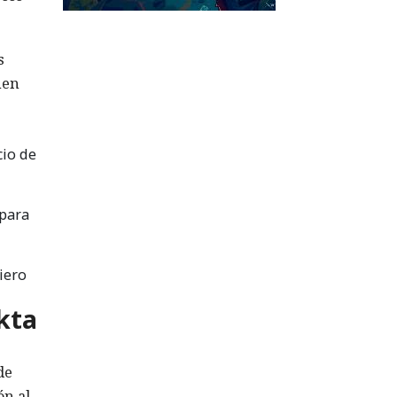
s
nen
cio de
 para
iero
kta
de
ón al