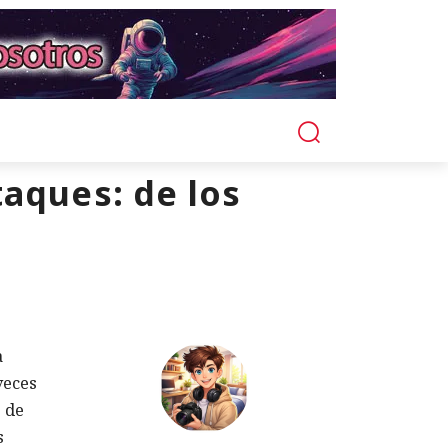
taques: de los
a
veces
s de
s