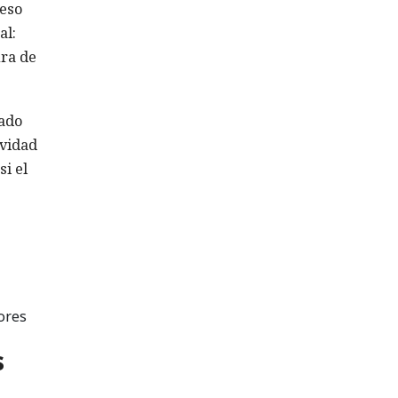
 eso
al:
ura de
cado
ividad
i el
ores
s