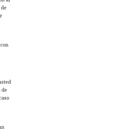
 de
ar
 con
usted
o de
caso
un