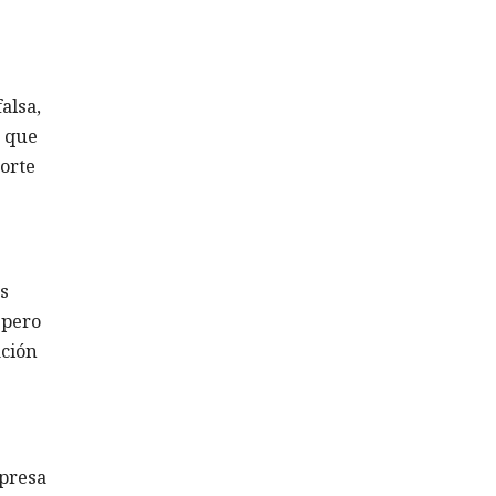
alsa,
s que
porte
s
 pero
ación
mpresa