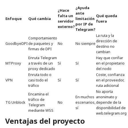
¿Ayuda
¿Hace
ante
falta un
Qué queda
Enfoque
Qué cambia
limitación
servidor
fuera
por IP de
externo?
Telegram?
La ruta y la
Comportamiento
dirección de
GoodbyeDPI
de paquetes y
No
No siempre
destino no
firmas de DPI
cambian
Enruta Telegram
Hay que confiar
MTProxy
a través de un
Sí
Sí
en el propietario
proxy dedicado
del nodo
Enruta todo o
Coste, confianza
VPN
casi todo el
Sí
Sí
en el proveedor,
tráfico
ruta adicional
No aporta
Encamina el
En muchos
anonimato y
tráfico de
TG Unblock
No
escenarios,
depende de la
Telegram
sí
disponibilidad de
mediante WSS
web.telegram.org
Ventajas del proyecto