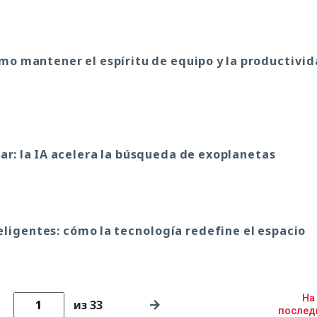
ómo mantener el espíritu de equipo y la productivi
lar: la IA acelera la búsqueda de exoplanetas
eligentes: cómo la tecnología redefine el espacio
На
из 33
после