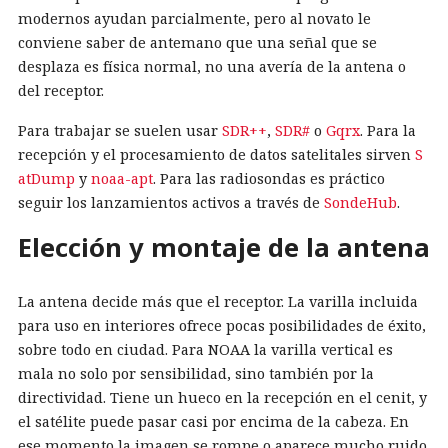
modernos ayudan parcialmente, pero al novato le
conviene saber de antemano que una señal que se
desplaza es física normal, no una avería de la antena o
del receptor.
Para trabajar se suelen usar
SDR++
,
SDR#
o
Gqrx
. Para la
recepción y el procesamiento de datos satelitales sirven
S
atDump
y
noaa-apt
. Para las radiosondas es práctico
seguir los lanzamientos activos a través de
SondeHub
.
Elección y montaje de la antena
La antena decide más que el receptor. La varilla incluida
para uso en interiores ofrece pocas posibilidades de éxito,
sobre todo en ciudad. Para NOAA la varilla vertical es
mala no solo por sensibilidad, sino también por la
directividad. Tiene un hueco en la recepción en el cenit, y
el satélite puede pasar casi por encima de la cabeza. En
ese momento la imagen se rompe o aparece mucho ruido.