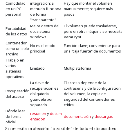
Comodidad
integración; a
Hay que montar el volumen
en un PC
menudo funciona
manualmente; requiere más
personal
de forma
pasos
"transparente"
Mejor dentro del
El volumen puede trasladarse,
Portabilidad
ecosistema
pero en otra máquina se necesita
de los datos
Windows
VeraCrypt
Contenedor
No es el modo
Función clave; conveniente para
como un solo
principal
una "caja fuerte" de documentos
archivo
Trabajo en
varios
Limitado
Multiplataforma
sistemas
operativos
La clave de
El acceso depende de la
recuperación es
contraseña y de la configuración
Recuperación
obligatoria;
del volumen; la copia de
del acceso
guárdela por
seguridad del contenedor es
separado
crítica
Dónde leer
resumen
y
docum
de forma
documentación
y
descargas
entación
oficial
Si necesita protección "invisible" de todo el dispositivo,