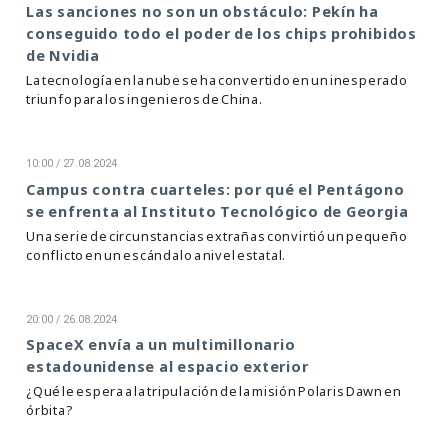
Las sanciones no son un obstáculo: Pekín ha
conseguido todo el poder de los chips prohibidos
de Nvidia
La tecnología en la nube se ha convertido en un inesperado
triunfo para los ingenieros de China.
10:00 / 27.08.2024
Campus contra cuarteles: por qué el Pentágono
se enfrenta al Instituto Tecnológico de Georgia
Una serie de circunstancias extrañas convirtió un pequeño
conflicto en un escándalo a nivel estatal.
20:00 / 26.08.2024
SpaceX envía a un multimillonario
estadounidense al espacio exterior
¿Qué le espera a la tripulación de la misión Polaris Dawn en
órbita?