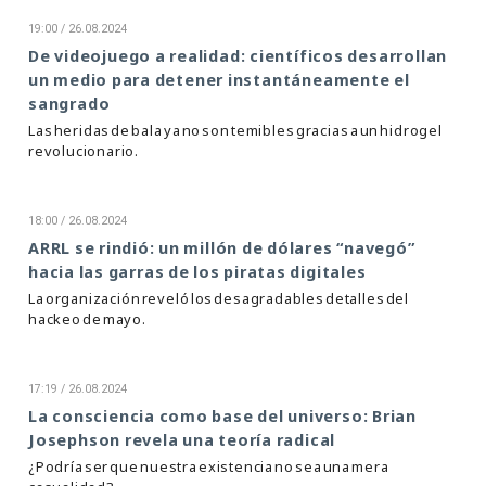
19:00 / 26.08.2024
De videojuego a realidad: científicos desarrollan
un medio para detener instantáneamente el
sangrado
Las heridas de bala ya no son temibles gracias a un hidrogel
revolucionario.
18:00 / 26.08.2024
ARRL se rindió: un millón de dólares “navegó”
hacia las garras de los piratas digitales
La organización reveló los desagradables detalles del
hackeo de mayo.
17:19 / 26.08.2024
La consciencia como base del universo: Brian
Josephson revela una teoría radical
¿Podría ser que nuestra existencia no sea una mera