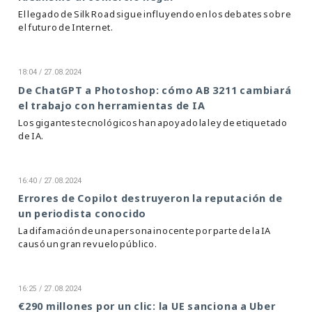
El legado de Silk Road sigue influyendo en los debates sobre
el futuro de Internet.
18:04 / 27.08.2024
De ChatGPT a Photoshop: cómo AB 3211 cambiará
el trabajo con herramientas de IA
Los gigantes tecnológicos han apoyado la ley de etiquetado
de IA.
16:40 / 27.08.2024
Errores de Copilot destruyeron la reputación de
un periodista conocido
La difamación de una persona inocente por parte de la IA
causó un gran revuelo público.
16:25 / 27.08.2024
€290 millones por un clic: la UE sanciona a Uber