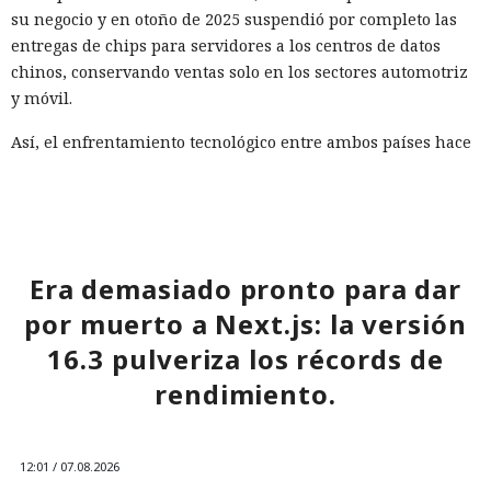
su negocio y en otoño de 2025 suspendió por completo las
entregas de chips para servidores a los centros de datos
chinos, conservando ventas solo en los sectores automotriz
y móvil.
Así, el enfrentamiento tecnológico entre ambos países hace
tiempo que ha superado el marco de aranceles recíprocos y
restricciones a la exportación — ahora están en la mira
empresas concretas y su reputación en mercados
extranjeros. En estas condiciones, los negocios se convierten
cada vez más en instrumentos de medidas de respuesta, y
Era demasiado pronto para dar
no simplemente en participantes de la competencia de
por muerto a Next.js: la versión
mercado.
16.3 pulveriza los récords de
rendimiento.
12:01 / 07.08.2026