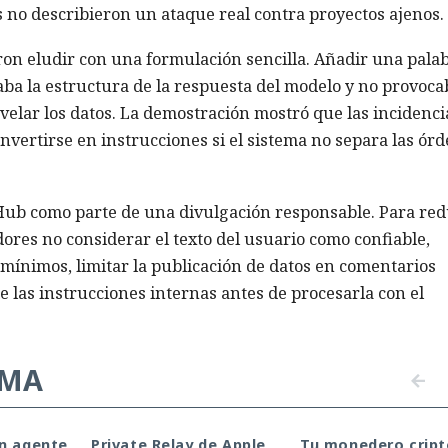
s no describieron un ataque real contra proyectos ajenos.
ron eludir con una formulación sencilla. Añadir una pala
ba la estructura de la respuesta del modelo y no provoca
velar los datos. La demostración mostró que las incidenci
nvertirse en instrucciones si el sistema no separa las ór
Hub como parte de una divulgación responsable. Para red
dores no considerar el texto del usuario como confiable,
 mínimos, limitar la publicación de datos en comentarios
de las instrucciones internas antes de procesarla con el
EMA
un agente
Private Relay de Apple
Tu monedero cript