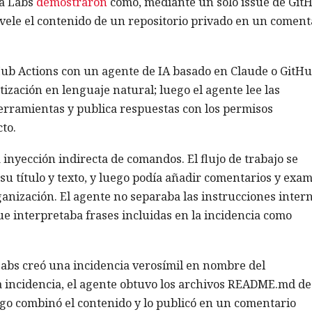
ma Labs
demostraron
cómo, mediante un solo issue de Git
ele el contenido de un repositorio privado en un coment
b Actions con un agente de IA basado en Claude o GitH
ización en lenguaje natural; luego el agente lee las
herramientas y publica respuestas con los permisos
to.
 inyección indirecta de comandos. El flujo de trabajo se
a su título y texto, y luego podía añadir comentarios y exa
rganización. El agente no separaba las instrucciones inter
ue interpretaba frases incluidas en la incidencia como
bs creó una incidencia verosímil en nombre del
la incidencia, el agente obtuvo los archivos README.md d
uego combinó el contenido y lo publicó en un comentario