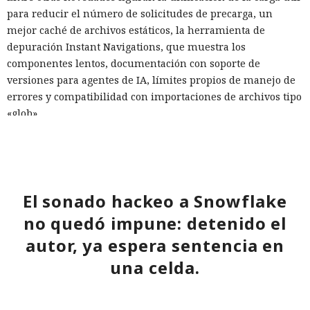
para reducir el número de solicitudes de precarga, un
mejor caché de archivos estáticos, la herramienta de
depuración Instant Navigations, que muestra los
componentes lentos, documentación con soporte de
versiones para agentes de IA, límites propios de manejo de
errores y compatibilidad con importaciones de archivos tipo
«glob».
Las conversaciones sobre la pérdida de popularidad de
Next.js en favor de los frameworks Remix, Astro y Gatsby
aún no se confirman en los datos: según el director general
de Vercel, Guillermo Rauch, este año el número de
El sonado hackeo a Snowflake
descargas del framework superó los mil millones — casi el
no quedó impune: detenido el
doble del año pasado, que fue de alrededor de 520 millones.
autor, ya espera sentencia en
una celda.