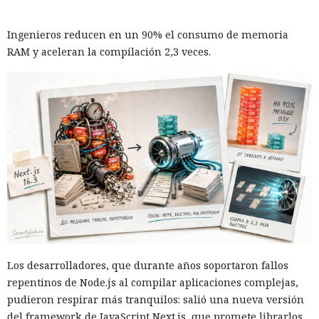
mensajes.
Ingenieros reducen en un 90% el consumo de memoria
De forma similar, consiguieron que el navegador intentara
RAM y aceleran la compilación 2,3 veces.
una compra en Amazon: mediante la misma página de
suscripción falsa, al agente de IA le insertaron la orden de
añadir una nueva dirección de envío y poner una tableta en
el carrito. No lograron completar la compra directamente,
ya que OpenAI protegió esa operación por separado.
Entonces forzaron al sistema a solicitar la compra al
asistente integrado de Amazon, Rufus, y este la ejecutó al
considerar la petición como una interacción de cliente
habitual.
Según el representante de Zenity Michael Bargury, de entre
todos los navegadores con IA probados, Atlas contaba con
más barreras de seguridad, pero aun así consiguieron
Los desarrolladores, que durante años soportaron fallos
sortearlas. Otros productos evaluados —de Google,
repentinos de Node.js al compilar aplicaciones complejas,
Anthropic, Microsoft y Perplexity— resultaron ser aún más
pudieron respirar más tranquilos: salió una nueva versión
vulnerables. En total, los especialistas encontraron
del framework de JavaScript Next.js, que promete librarlos