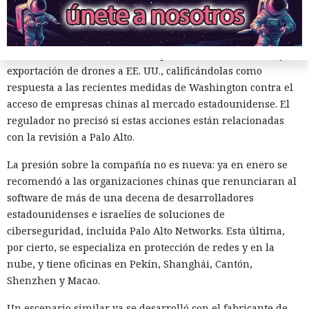
Washington, que ponen en peligro la frágil tregua
alcanzada en las últimas cumbres bilaterales. El día
anterior, el Ministerio de Comercio de China anunció
nuevas restricciones contra empresas estadounidenses y la
exportación de drones a EE. UU., calificándolas como
respuesta a las recientes medidas de Washington contra el
acceso de empresas chinas al mercado estadounidense. El
regulador no precisó si estas acciones están relacionadas
con la revisión a Palo Alto.
El sonado hackeo a Snowflake
La presión sobre la compañía no es nueva: ya en enero se
recomendó a las organizaciones chinas que renunciaran al
no quedó impune: detenido el
software de más de una decena de desarrolladores
autor, ya espera sentencia en
estadounidenses e israelíes de soluciones de
una celda.
ciberseguridad, incluida Palo Alto Networks. Esta última,
por cierto, se especializa en protección de redes y en la
nube, y tiene oficinas en Pekín, Shanghái, Cantón,
Shenzhen y Macao.
10:34 / 07.08.2026
Un escenario similar ya se desarrolló con el fabricante de