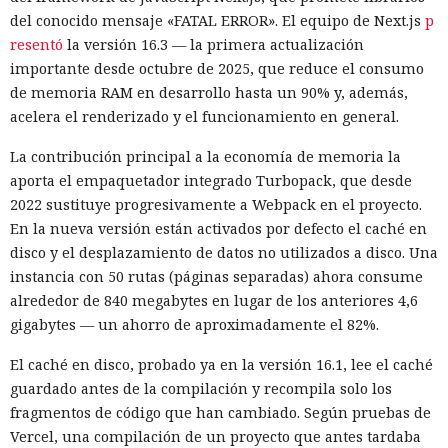
alrededor de veinte fallos que permiten acceder a archivos
del conocido mensaje «FATAL ERROR». El equipo de Next.js
p
en el equipo, a gestores de contraseñas y al historial del
resentó
la versión 16.3 — la primera actualización
navegador.
importante desde octubre de 2025, que reduce el consumo
de memoria RAM en desarrollo hasta un 90% y, además,
Zenity comunicó los hallazgos a OpenAI ya en enero. La
acelera el renderizado y el funcionamiento en general.
compañía confirmó que luego reforzó la protección de Atlas
y que aplicó las mismas medidas a las funciones de
La contribución principal a la economía de memoria la
navegador en la aplicación ChatGPT. La propia compañía
aporta el empaquetador integrado Turbopack, que desde
dejará de mantener Atlas el 9 de agosto. Como alternativa,
2022 sustituye progresivamente a Webpack en el proyecto.
OpenAI
ofrece a los usuarios
la aplicación de escritorio
En la nueva versión están activados por defecto el caché en
ChatGPT o la extensión para Chrome.
disco y el desplazamiento de datos no utilizados a disco. Una
instancia con 50 rutas (páginas separadas) ahora consume
En Zenity subrayan que los ataques descritos se basan en la
alrededor de 840 megabytes en lugar de los anteriores 4,6
sustitución de instrucciones dentro de páginas que parecen
gigabytes — un ahorro de aproximadamente el 82%.
normales, por lo que confiar únicamente en las
comprobaciones integradas de la IA no es suficiente: se
El caché en disco, probado ya en la versión 16.1, lee el caché
necesitan restricciones más estrictas, que no dependan del
guardado antes de la compilación y recompila solo los
criterio del propio modelo, sobre qué acciones y con qué
Inspecciones que forzarán su
fragmentos de código que han cambiado. Según pruebas de
nivel de acceso puede ejecutar el navegador de forma
Vercel, una compilación de un proyecto que antes tardaba