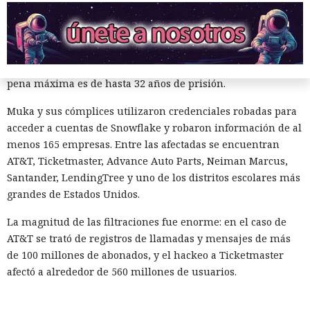
Muka, de 26 años, se declaró culpable de cargos de fraude
informático y telefónico, robo agravado de datos personales
y conspiración en un tribunal federal del estado de
Washington. Su sentencia se dictará el 27 de octubre; la
pena máxima es de hasta 32 años de prisión.
Muka y sus cómplices utilizaron credenciales robadas para
acceder a cuentas de Snowflake y robaron información de al
menos 165 empresas. Entre las afectadas se encuentran
AT&T, Ticketmaster, Advance Auto Parts, Neiman Marcus,
Santander, LendingTree y uno de los distritos escolares más
grandes de Estados Unidos.
La magnitud de las filtraciones fue enorme: en el caso de
AT&T se trató de registros de llamadas y mensajes de más
de 100 millones de abonados, y el hackeo a Ticketmaster
afectó a alrededor de 560 millones de usuarios.
Según la investigación, los hackeos ocurrieron entre febrero