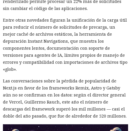
renderizado permite procesar un 22% más de solicitudes
sin cambiar el código de las aplicaciones.
Las sanciones y restricciones contra las empresas
Entre otras novedades figuran la unificación de la carga útil
tecnológicas chinas por parte de las autoridades
para reducir el número de solicitudes de precarga, un
estadounidenses hace tiempo que son noticia habitual —
mejor caché de archivos estáticos, la herramienta de
ahora un escenario similar
se está desarrollando
en sentido
depuración Instant Navigations, que muestra los
inverso. La Administración del Ciberespacio de China
componentes lentos, documentación con soporte de
anunció el inicio de una revisión de los productos de la
versiones para agentes de IA, límites propios de manejo de
estadounidense Palo Alto Networks que se venden en el
errores y compatibilidad con importaciones de archivos tipo
territorio del país, citando riesgos para la infraestructura
«glob».
informática crítica y la seguridad nacional.
Las conversaciones sobre la pérdida de popularidad de
El regulador no nombró productos concretos de la compañía
Next.js en favor de los frameworks Remix, Astro y Gatsby
sujetos a revisión, no reveló la naturaleza de posibles
aún no se confirman en los datos: según el director general
vulnerabilidades ni precisó qué medidas podrían seguir en
de Vercel, Guillermo Rauch, este año el número de
caso de detectarse incumplimientos.
descargas del framework superó los mil millones — casi el
doble del año pasado, que fue de alrededor de 520 millones.
La decisión se produjo en medio del empeoramiento de las
disputas comerciales y tecnológicas entre Pekín y