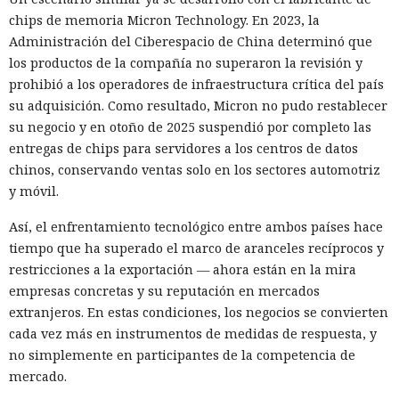
Hombre podría afrontar hasta 32 años de prisión por filtrar
chips de memoria Micron Technology. En 2023, la
secretos de 165 empresas.
Administración del Ciberespacio de China determinó que
los productos de la compañía no superaron la revisión y
prohibió a los operadores de infraestructura crítica del país
su adquisición. Como resultado, Micron no pudo restablecer
su negocio y en otoño de 2025 suspendió por completo las
entregas de chips para servidores a los centros de datos
chinos, conservando ventas solo en los sectores automotriz
y móvil.
Así, el enfrentamiento tecnológico entre ambos países hace
tiempo que ha superado el marco de aranceles recíprocos y
restricciones a la exportación — ahora están en la mira
empresas concretas y su reputación en mercados
El canadiense Connor Riley Muka ganó dinero durante
extranjeros. En estas condiciones, los negocios se convierten
muchos meses con datos robados de otras personas, antes
cada vez más en instrumentos de medidas de respuesta, y
de ser detenido y entregado a la justicia estadounidense por
no simplemente en participantes de la competencia de
uno de los mayores hackeos de los últimos años — ataque a
mercado.
la plataforma en la nube Snowflake.