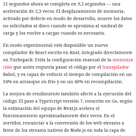
salida del mercado: China toma
automática.
21 segundos ahora se completa en 9,2 segundos — una
represalias contra EE. UU. a
aceleración de 2,3 veces. El desplazamiento de memoria,
través de Palo Alto Networks
activado por defecto en modo de desarrollo, mueve los datos
no solicitados al disco cuando se aproxima al umbral de
carga y los vuelve a cargar cuando es necesario.
12:43 / 07.08.2026
En modo experimental está disponible un nuevo
compilador de React escrito en Rust, integrado directamente
Otra corporación corre el riesgo de repetir la triste suerte de
en Turbopack. Evita la configuración manual de la
memoiza
sus predecesoras.
ción
que antes requería pasar el código por el
transpilador
Babel, y es capaz de reducir el tiempo de compilación en un
34% en arranque en frío y en un 46% en recompilación.
La mejora de rendimiento también afectó a la ejecución del
código. El paso a TypeScript versión 7, reescrito en Go, según
la estimación del equipo de Next.js acelera el
funcionamiento aproximadamente diez veces. En el
servidor, renunciar a la conversión de los web streams a
favor de los streams nativos de Node.js en toda la capa de