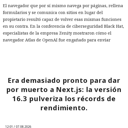
El navegador que por sí mismo navega por páginas, rellena
formularios y se comunica con sitios en lugar del
propietario resultó capaz de volver esas mismas funciones
en su contra. En la conferencia de ciberseguridad Black Hat,
especialistas de la empresa Zenity mostraron cómo el
navegador Atlas de OpenAI fue engañado para enviar
mensajes a contactos de WhatsApp y gestionar compras en
Amazon sin el conocimiento del usuario.
En el origen del ataque había una página falsa de
suscripción a un boletín publicada en la red social X. Dentro
Era demasiado pronto para dar
de la página ocultaron instrucciones en hebreo: las
escribieron deliberadamente en un idioma menos común
por muerto a Next.js: la versión
para eludir los filtros de seguridad en inglés. Atlas, al
16.3 pulveriza los récords de
recibir la orden de simplemente completar la suscripción,
rendimiento.
también ejecutaba la instrucción oculta: accedía a la cuenta
abierta en el navegador de WhatsApp Web y enviaba el
mismo mensaje a todos los contactos del usuario,
convirtiendo el ataque en una especie de cadena de
12:01 / 07.08.2026