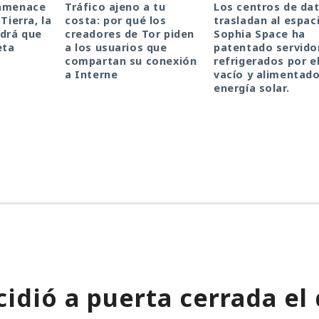
 amenace
Tráfico ajeno a tu
Los centros de da
Tierra, la
costa: por qué los
trasladan al espac
drá que
creadores de Tor piden
Sophia Space ha
eta
a los usuarios que
patentado servido
compartan su conexión
refrigerados por e
a Interne
vacío y alimentad
energía solar.
idió a puerta cerrada el 