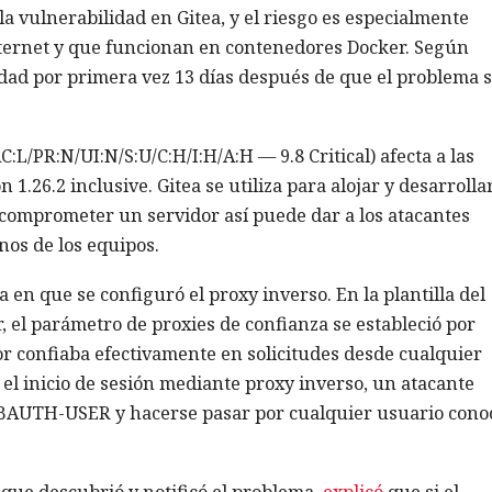
a vulnerabilidad en Gitea, y el riesgo es especialmente
nternet y que funcionan en contenedores Docker. Según
lidad por primera vez 13 días después de que el problema 
:L/PR:N/UI:N/S:U/C:H/I:H/A:H — 9.8 Critical) afecta a las
1.26.2 inclusive. Gitea se utiliza para alojar y desarrolla
 comprometer un servidor así puede dar a los atacantes
nos de los equipos.
 en que se configuró el proxy inverso. En la plantilla del
 el parámetro de proxies de confianza se estableció por
dor confiaba efectivamente en solicitudes desde cualquier
a el inicio de sesión mediante proxy inverso, un atacante
EBAUTH-USER y hacerse pasar por cualquier usuario cono
 que descubrió y notificó el problema,
explicó
que si el