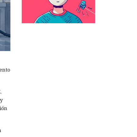
ento
.
 y
ión
n