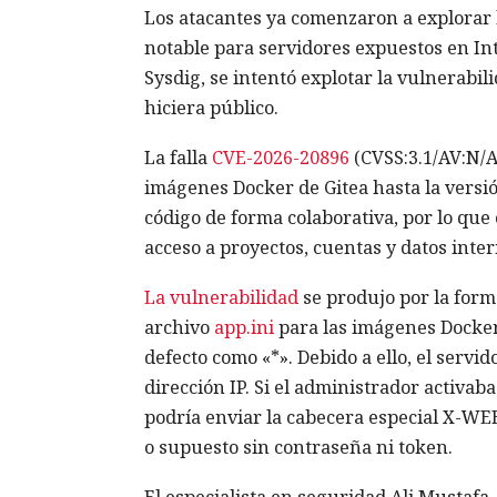
Los atacantes ya comenzaron a explorar l
notable para servidores expuestos en I
Sysdig, se intentó explotar la vulnerabi
hiciera público.
La falla
CVE-2026-20896
(CVSS:3.1/AV:N/AC
imágenes Docker de Gitea hasta la versión 
código de forma colaborativa, por lo que
acceso a proyectos, cuentas y datos inter
La vulnerabilidad
se produjo por la forma
archivo
app.ini
para las imágenes Docker,
defecto como «*». Debido a ello, el servi
dirección IP. Si el administrador activab
podría enviar la cabecera especial X-W
o supuesto sin contraseña ni token.
El especialista en seguridad Ali Mustafa,