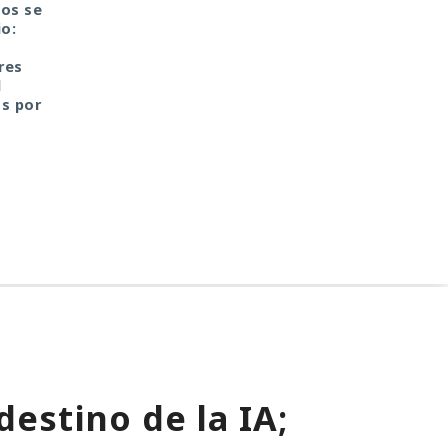
tos se
Adiós a la biometría: el
Firmas demasiado
io:
malware aprende a
grandes: la seguridad
eludir las claves de
del mañana choca de
res
acceso del Gestor de
pronto con las
l
contraseñas de Google
anticuadas limitacion
os por
de TLS
destino de la IA;