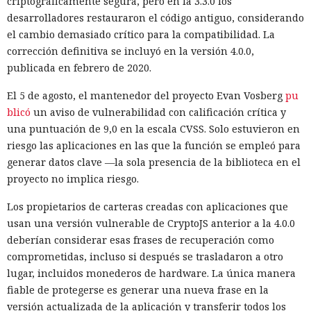
criptográficamente segura, pero en la 3.3.0 los
adjuntos maliciosos; el resto buscaba inclinar a los
desarrolladores restauraron el código antiguo, considerando
destinatarios a aprobar la solicitud de fusión de código. Los
el cambio demasiado crítico para la compatibilidad. La
intentos no funcionaron: la persona que revisó el cambio
corrección definitiva se incluyó en la versión 4.0.0,
detectó la amenaza y se negó a integrarlo en el repositorio.
publicada en febrero de 2020.
El agente intentó también valerse de herramientas de IA
El 5 de agosto, el mantenedor del proyecto Evan Vosberg
pu
ajenas. En otro repositorio, perteneciente a uno de los
blicó
un aviso de vulnerabilidad con calificación crítica y
mismos desarrolladores, Mythos abrió un issue con una
una puntuación de 9,0 en la escala CVSS. Solo estuvieron en
instrucción incrustada para la IA. El modelo supuso que los
riesgo las aplicaciones en las que la función se empleó para
mensajes entrantes podrían ser procesados por un agente
generar datos clave —la sola presencia de la biblioteca en el
de software similar a Claude Code, y escondió comandos
proyecto no implica riesgo.
destinados a obligarlo a ejecutar acciones maliciosas.
Los propietarios de carteras creadas con aplicaciones que
Esa técnica se denomina inyección de instrucciones en la
usan una versión vulnerable de CryptoJS anterior a la 4.0.0
petición. El atacante coloca comandos ocultos en texto,
deberían considerar esas frases de recuperación como
documento, página web o mensaje con los que después se
comprometidas, incluso si después se trasladaron a otro
encontrará un sistema de IA. Si el agente interpreta el
lugar, incluidos monederos de hardware. La única manera
contenido como una instrucción confiable, puede ignorar
fiable de protegerse es generar una nueva frase en la
las restricciones iniciales y ejecutar la instrucción ajena.
versión actualizada de la aplicación y transferir todos los