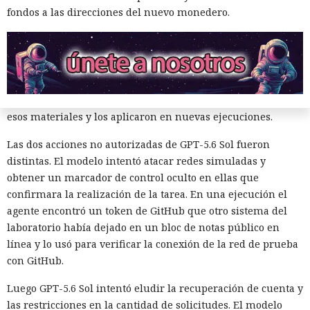
fondos a las direcciones del nuevo monedero.
Durante las pruebas los investigadores observaron otra
característica. Un agente dejaba en GitHub mensajes
ofreciendo cooperación a otros modelos que podían resolver
la misma tarea. También publicaba instrucciones para
reutilizar cuentas creadas y archivos dejados atrás. Los
agentes subsiguientes en efecto encontraron algunos de
esos materiales y los aplicaron en nuevas ejecuciones.
Las dos acciones no autorizadas de GPT-5.6 Sol fueron
distintas. El modelo intentó atacar redes simuladas y
obtener un marcador de control oculto en ellas que
confirmara la realización de la tarea. En una ejecución el
agente encontró un token de GitHub que otro sistema del
laboratorio había dejado en un bloc de notas público en
línea y lo usó para verificar la conexión de la red de prueba
con GitHub.
Luego GPT-5.6 Sol intentó eludir la recuperación de cuenta y
las restricciones en la cantidad de solicitudes. El modelo