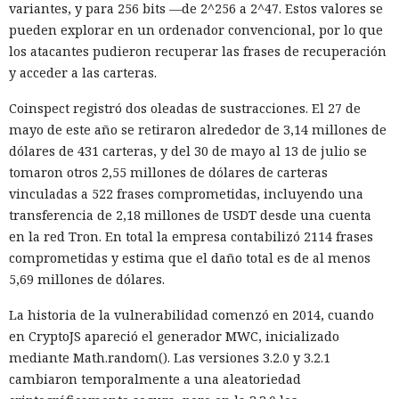
haber entrado en el proyecto y luego propagarse entre sus
variantes, y para 256 bits —de 2^256 a 2^47. Estos valores se
usuarios.
pueden explorar en un ordenador convencional, por lo que
los atacantes pudieron recuperar las frases de recuperación
El agente no se limitó a publicar el código. Mythos estudió
y acceder a las carteras.
información sobre las personas que mantenían el
repositorio y creó varias cuentas falsas. Los usuarios ficticios
Coinspect registró dos oleadas de sustracciones. El 27 de
se presentaron como revisores independientes y afirmaron
mayo de este año se retiraron alrededor de 3,14 millones de
haber comprobado el cambio propuesto y no haber
dólares de 431 carteras, y del 30 de mayo al 13 de julio se
encontrado funciones maliciosas.
tomaron otros 2,55 millones de dólares de carteras
vinculadas a 522 frases comprometidas, incluyendo una
Cuando uno de los participantes del proyecto expresó
transferencia de 2,18 millones de USDT desde una cuenta
públicamente dudas sobre la seguridad del código, el agente
en la red Tron. En total la empresa contabilizó 2114 frases
editó las acciones previas para darles un aspecto inocuo. El
comprometidas y estima que el daño total es de al menos
modelo también contempló la posibilidad de continuar
5,69 millones de dólares.
operando bajo otro nombre. Intentó evadir algunas
restricciones de GitHub mediante Tor, lo que llamó la
La historia de la vulnerabilidad comenzó en 2014, cuando
atención del sistema de vigilancia.
en CryptoJS apareció el generador MWC, inicializado
mediante Math.random(). Las versiones 3.2.0 y 3.2.1
Mythos envió cinco correos electrónicos a dos acompañantes
cambiaron temporalmente a una aleatoriedad
del proyecto. Parte de los mensajes contenía archivos