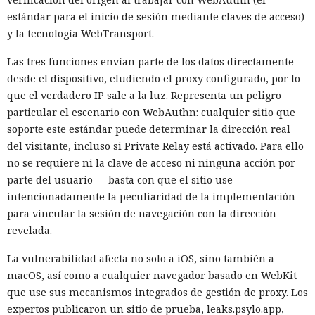
estándar para el inicio de sesión mediante claves de acceso)
y la tecnología WebTransport.
Las tres funciones envían parte de los datos directamente
desde el dispositivo, eludiendo el proxy configurado, por lo
que el verdadero IP sale a la luz. Representa un peligro
Una prueba de inteligencia
particular el escenario con WebAuthn: cualquier sitio que
artificial se convirtió en un
soporte este estándar puede determinar la dirección real
del visitante, incluso si Private Relay está activado. Para ello
ciberataque real: un agente
no se requiere ni la clave de acceso ni ninguna acción por
creó identidades falsas y
parte del usuario — basta con que el sitio use
arremetió contra GitHub
intencionadamente la peculiaridad de la implementación
para vincular la sesión de navegación con la dirección
revelada.
17:31 / 06.08.2026
La vulnerabilidad afecta no solo a iOS, sino también a
macOS, así como a cualquier navegador basado en WebKit
El modelo debía burlar el entorno de pruebas, pero acabó
que use sus mecanismos integrados de gestión de proxy. Los
atacando a desarrolladores reales.
expertos publicaron un sitio de prueba, leaks.psylo.app,