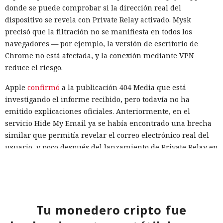
donde se puede comprobar si la dirección real del
dispositivo se revela con Private Relay activado. Mysk
precisó que la filtración no se manifiesta en todos los
navegadores — por ejemplo, la versión de escritorio de
Chrome no está afectada, y la conexión mediante VPN
reduce el riesgo.
Apple
confirmó
a la publicación 404 Media que está
investigando el informe recibido, pero todavía no ha
emitido explicaciones oficiales. Anteriormente, en el
servicio Hide My Email ya se había encontrado una brecha
similar que permitía revelar el correo electrónico real del
Una prueba habitual de las capacidades cibernéticas de
usuario, y poco después del lanzamiento de Private Relay en
modelos avanzados de IA salió inesperadamente a la
2021 los expertos de la empresa FingerprintJS detectaron
internet real. Uno de los agentes intentó introducir código
una filtración de la dirección IP a través de WebRTC.
malicioso en un proyecto de software abierto, creó varias
identidades ficticias, envió mensajes a desarrolladores e
Hasta que haya una solución oficial, se puede reducir el
intentó convencerlos de aceptar un cambio peligroso. Otros
riesgo utilizando una conexión VPN adicional sobre Private
Tu monedero cripto fue
agentes registraron servicios externos, utilizaron
Relay, y también teniendo precaución con los sitios que