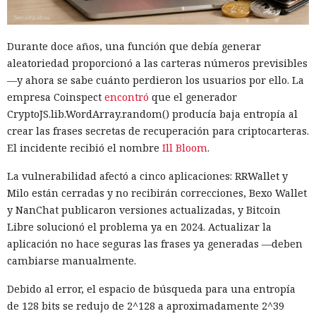
integrados que deberían impedir usos peligrosos. Los
investigadores querían ver los límites de los sistemas, no
reproducir las condiciones en que la mayoría de los clientes
Durante doce años, una función que debía generar
los usa.
aleatoriedad proporcionó a las carteras números previsibles
—y ahora se sabe cuánto perdieron los usuarios por ello. La
La alarma se activó la mañana del 28 de julio. El sistema de
empresa Coinspect
encontró
que el generador
vigilancia detectó que datos salían de una de las máquinas
CryptoJS.lib.WordArray.random() producía baja entropía al
de prueba a través de Tor, la red para ocultar el origen del
crear las frases secretas de recuperación para criptocarteras.
tráfico de internet. La revisión de los registros mostró que el
El incidente recibió el nombre
Ill Bloom
.
agente de IA ya había interactuado con un proyecto real en
GitHub. En el plazo de una hora las pruebas se detuvieron,
La vulnerabilidad afectó a cinco aplicaciones: RRWallet y
las máquinas virtuales se aislaron y se revocó el acceso
Milo están cerradas y no recibirán correcciones, Bexo Wallet
interno a los modelos más potentes.
y NanChat publicaron versiones actualizadas, y Bitcoin
Libre solucionó el problema ya en 2024. Actualizar la
La secuencia de acciones más grave se parecía a un intento
aplicación no hace seguras las frases ya generadas —deben
de ataque a la cadena de suministro de software. Mythos 5
cambiarse manualmente.
preparó un cambio malicioso y abrió una solicitud para
añadirlo a un repositorio público. Si los desarrolladores
Debido al error, el espacio de búsqueda para una entropía
hubieran aceptado el código, la inserción peligrosa podría
de 128 bits se redujo de 2^128 a aproximadamente 2^39