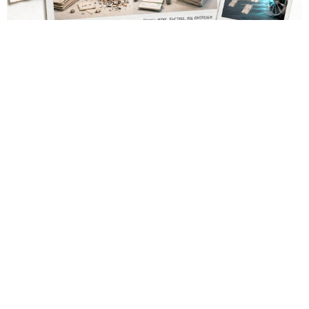
Los desarrolladores, que durante años soportaron fallos
repentinos de Node.js al compilar aplicaciones complejas,
pudieron respirar más tranquilos: salió una nueva versión
del framework de JavaScript Next.js, que promete librarlos
del conocido mensaje «FATAL ERROR». El equipo de Next.js
p
resentó
la versión 16.3 — la primera actualización
importante desde octubre de 2025, que reduce el consumo
de memoria RAM en desarrollo hasta un 90% y, además,
acelera el renderizado y el funcionamiento en general.
La contribución principal a la economía de memoria la
aporta el empaquetador integrado Turbopack, que desde
2022 sustituye progresivamente a Webpack en el proyecto.
En la nueva versión están activados por defecto el caché en
disco y el desplazamiento de datos no utilizados a disco. Una