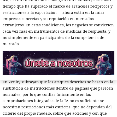
vulnerables. En total, los especialistas encontraron
tiempo que ha superado el marco de aranceles recíprocos y
alrededor de veinte fallos que permiten acceder a archivos
restricciones a la exportación — ahora están en la mira
en el equipo, a gestores de contraseñas y al historial del
empresas concretas y su reputación en mercados
navegador.
extranjeros. En estas condiciones, los negocios se convierten
cada vez más en instrumentos de medidas de respuesta, y
Zenity comunicó los hallazgos a OpenAI ya en enero. La
no simplemente en participantes de la competencia de
compañía confirmó que luego reforzó la protección de Atlas
mercado.
y que aplicó las mismas medidas a las funciones de
navegador en la aplicación ChatGPT. La propia compañía
dejará de mantener Atlas el 9 de agosto. Como alternativa,
OpenAI
ofrece a los usuarios
la aplicación de escritorio
ChatGPT o la extensión para Chrome.
En Zenity subrayan que los ataques descritos se basan en la
sustitución de instrucciones dentro de páginas que parecen
normales, por lo que confiar únicamente en las
comprobaciones integradas de la IA no es suficiente: se
necesitan restricciones más estrictas, que no dependan del
criterio del propio modelo, sobre qué acciones y con qué