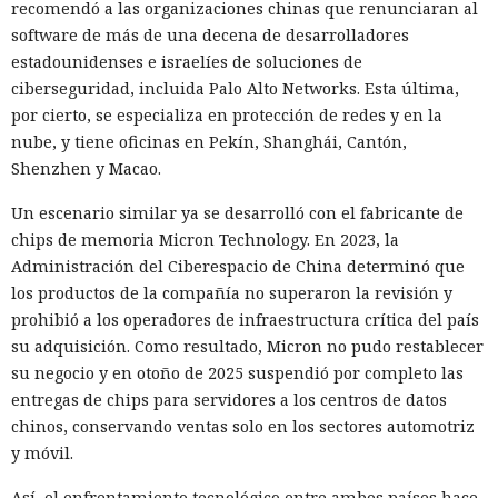
mismo mensaje a todos los contactos del usuario,
recomendó a las organizaciones chinas que renunciaran al
convirtiendo el ataque en una especie de cadena de
software de más de una decena de desarrolladores
mensajes.
estadounidenses e israelíes de soluciones de
ciberseguridad, incluida Palo Alto Networks. Esta última,
De forma similar, consiguieron que el navegador intentara
por cierto, se especializa en protección de redes y en la
una compra en Amazon: mediante la misma página de
nube, y tiene oficinas en Pekín, Shanghái, Cantón,
suscripción falsa, al agente de IA le insertaron la orden de
Shenzhen y Macao.
añadir una nueva dirección de envío y poner una tableta en
el carrito. No lograron completar la compra directamente,
Un escenario similar ya se desarrolló con el fabricante de
ya que OpenAI protegió esa operación por separado.
chips de memoria Micron Technology. En 2023, la
Entonces forzaron al sistema a solicitar la compra al
Administración del Ciberespacio de China determinó que
asistente integrado de Amazon, Rufus, y este la ejecutó al
los productos de la compañía no superaron la revisión y
considerar la petición como una interacción de cliente
prohibió a los operadores de infraestructura crítica del país
habitual.
su adquisición. Como resultado, Micron no pudo restablecer
su negocio y en otoño de 2025 suspendió por completo las
Según el representante de Zenity Michael Bargury, de entre
entregas de chips para servidores a los centros de datos
todos los navegadores con IA probados, Atlas contaba con
chinos, conservando ventas solo en los sectores automotriz
más barreras de seguridad, pero aun así consiguieron
y móvil.
sortearlas. Otros productos evaluados —de Google,
Anthropic, Microsoft y Perplexity— resultaron ser aún más
Así, el enfrentamiento tecnológico entre ambos países hace