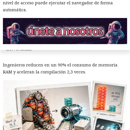
Era demasiado pronto para dar
nivel de acceso puede ejecutar el navegador de forma
por muerto a Next.js: la versión
automática.
16.3 pulveriza los récords de
rendimiento.
12:01 / 07.08.2026
Ingenieros reducen en un 90% el consumo de memoria
RAM y aceleran la compilación 2,3 veces.