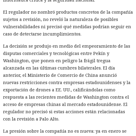
El regulador no nombró productos concretos de la compañía
El navegador que por sí mismo navega por páginas, rellena
sujetos a revisión, no reveló la naturaleza de posibles
formularios y se comunica con sitios en lugar del
vulnerabilidades ni precisó qué medidas podrían seguir en
propietario resultó capaz de volver esas mismas funciones
caso de detectarse incumplimientos.
en su contra. En la conferencia de ciberseguridad Black Hat,
especialistas de la empresa Zenity mostraron cómo el
La decisión se produjo en medio del empeoramiento de las
navegador Atlas de OpenAI fue engañado para enviar
disputas comerciales y tecnológicas entre Pekín y
mensajes a contactos de WhatsApp y gestionar compras en
Washington, que ponen en peligro la frágil tregua
Amazon sin el conocimiento del usuario.
alcanzada en las últimas cumbres bilaterales. El día
anterior, el Ministerio de Comercio de China anunció
En el origen del ataque había una página falsa de
nuevas restricciones contra empresas estadounidenses y la
suscripción a un boletín publicada en la red social X. Dentro
exportación de drones a EE. UU., calificándolas como
de la página ocultaron instrucciones en hebreo: las
respuesta a las recientes medidas de Washington contra el
escribieron deliberadamente en un idioma menos común
acceso de empresas chinas al mercado estadounidense. El
para eludir los filtros de seguridad en inglés. Atlas, al
regulador no precisó si estas acciones están relacionadas
recibir la orden de simplemente completar la suscripción,
con la revisión a Palo Alto.
también ejecutaba la instrucción oculta: accedía a la cuenta
abierta en el navegador de WhatsApp Web y enviaba el
La presión sobre la compañía no es nueva: ya en enero se