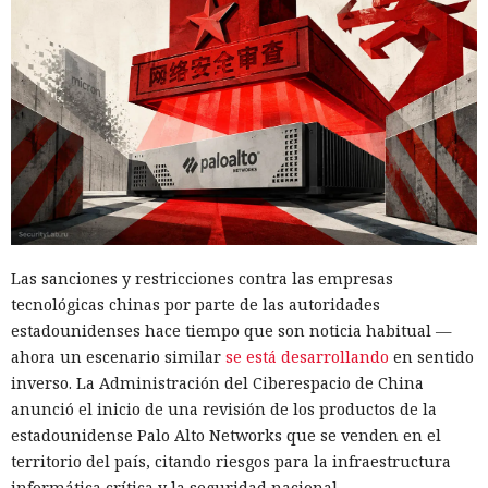
en marketplaces y mandó spam
a todos tus contactos
13:36 / 07.08.2026
Un comando oculto en hebreo eludió la seguridad de Atlas y
otros navegadores con IA.
Las sanciones y restricciones contra las empresas
tecnológicas chinas por parte de las autoridades
estadounidenses hace tiempo que son noticia habitual —
ahora un escenario similar
se está desarrollando
en sentido
inverso. La Administración del Ciberespacio de China
anunció el inicio de una revisión de los productos de la
estadounidense Palo Alto Networks que se venden en el
territorio del país, citando riesgos para la infraestructura
informática crítica y la seguridad nacional.