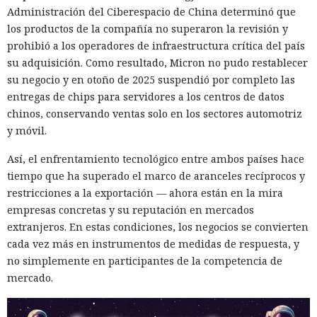
una compra en Amazon: mediante la misma página de
Administración del Ciberespacio de China determinó que
suscripción falsa, al agente de IA le insertaron la orden de
los productos de la compañía no superaron la revisión y
añadir una nueva dirección de envío y poner una tableta en
prohibió a los operadores de infraestructura crítica del país
el carrito. No lograron completar la compra directamente,
su adquisición. Como resultado, Micron no pudo restablecer
ya que OpenAI protegió esa operación por separado.
su negocio y en otoño de 2025 suspendió por completo las
Entonces forzaron al sistema a solicitar la compra al
entregas de chips para servidores a los centros de datos
asistente integrado de Amazon, Rufus, y este la ejecutó al
chinos, conservando ventas solo en los sectores automotriz
considerar la petición como una interacción de cliente
y móvil.
habitual.
Así, el enfrentamiento tecnológico entre ambos países hace
Según el representante de Zenity Michael Bargury, de entre
tiempo que ha superado el marco de aranceles recíprocos y
todos los navegadores con IA probados, Atlas contaba con
restricciones a la exportación — ahora están en la mira
más barreras de seguridad, pero aun así consiguieron
empresas concretas y su reputación en mercados
sortearlas. Otros productos evaluados —de Google,
extranjeros. En estas condiciones, los negocios se convierten
Anthropic, Microsoft y Perplexity— resultaron ser aún más
cada vez más en instrumentos de medidas de respuesta, y
vulnerables. En total, los especialistas encontraron
no simplemente en participantes de la competencia de
alrededor de veinte fallos que permiten acceder a archivos
mercado.
en el equipo, a gestores de contraseñas y al historial del
navegador.