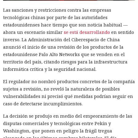
13:36 / 07.08.2026
Las sanciones y restricciones contra las empresas
tecnológicas chinas por parte de las autoridades
Un comando oculto en hebreo eludió la seguridad de Atlas y
estadounidenses hace tiempo que son noticia habitual —
otros navegadores con IA.
ahora un escenario similar
se está desarrollando
en sentido
inverso. La Administración del Ciberespacio de China
anunció el inicio de una revisión de los productos de la
estadounidense Palo Alto Networks que se venden en el
territorio del país, citando riesgos para la infraestructura
informática crítica y la seguridad nacional.
El regulador no nombró productos concretos de la compañía
sujetos a revisión, no reveló la naturaleza de posibles
vulnerabilidades ni precisó qué medidas podrían seguir en
caso de detectarse incumplimientos.
La decisión se produjo en medio del empeoramiento de las
El navegador que por sí mismo navega por páginas, rellena
disputas comerciales y tecnológicas entre Pekín y
formularios y se comunica con sitios en lugar del
Washington, que ponen en peligro la frágil tregua
propietario resultó capaz de volver esas mismas funciones