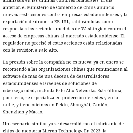
alcanzada en las últimas cumbres bilaterales. El día
en su contra. En la conferencia de ciberseguridad Black Hat,
anterior, el Ministerio de Comercio de China anunció
especialistas de la empresa Zenity mostraron cómo el
nuevas restricciones contra empresas estadounidenses y la
navegador Atlas de OpenAI fue engañado para enviar
exportación de drones a EE. UU., calificándolas como
mensajes a contactos de WhatsApp y gestionar compras en
respuesta a las recientes medidas de Washington contra el
Amazon sin el conocimiento del usuario.
acceso de empresas chinas al mercado estadounidense. El
regulador no precisó si estas acciones están relacionadas
En el origen del ataque había una página falsa de
con la revisión a Palo Alto.
suscripción a un boletín publicada en la red social X. Dentro
de la página ocultaron instrucciones en hebreo: las
La presión sobre la compañía no es nueva: ya en enero se
escribieron deliberadamente en un idioma menos común
recomendó a las organizaciones chinas que renunciaran al
para eludir los filtros de seguridad en inglés. Atlas, al
software de más de una decena de desarrolladores
recibir la orden de simplemente completar la suscripción,
estadounidenses e israelíes de soluciones de
también ejecutaba la instrucción oculta: accedía a la cuenta
ciberseguridad, incluida Palo Alto Networks. Esta última,
abierta en el navegador de WhatsApp Web y enviaba el
por cierto, se especializa en protección de redes y en la
mismo mensaje a todos los contactos del usuario,
nube, y tiene oficinas en Pekín, Shanghái, Cantón,
convirtiendo el ataque en una especie de cadena de
Shenzhen y Macao.
mensajes.
Un escenario similar ya se desarrolló con el fabricante de
De forma similar, consiguieron que el navegador intentara
chips de memoria Micron Technology. En 2023, la