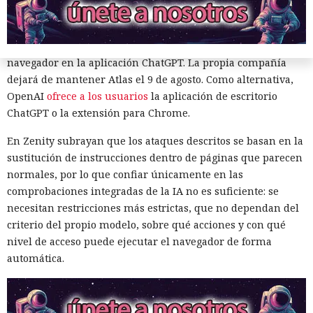
Zenity comunicó los hallazgos a OpenAI ya en enero. La
compañía confirmó que luego reforzó la protección de Atlas
y que aplicó las mismas medidas a las funciones de
navegador en la aplicación ChatGPT. La propia compañía
dejará de mantener Atlas el 9 de agosto. Como alternativa,
OpenAI
ofrece a los usuarios
la aplicación de escritorio
ChatGPT o la extensión para Chrome.
En Zenity subrayan que los ataques descritos se basan en la
sustitución de instrucciones dentro de páginas que parecen
Era demasiado pronto para dar
normales, por lo que confiar únicamente en las
por muerto a Next.js: la versión
comprobaciones integradas de la IA no es suficiente: se
16.3 pulveriza los récords de
necesitan restricciones más estrictas, que no dependan del
criterio del propio modelo, sobre qué acciones y con qué
rendimiento.
nivel de acceso puede ejecutar el navegador de forma
automática.
12:01 / 07.08.2026