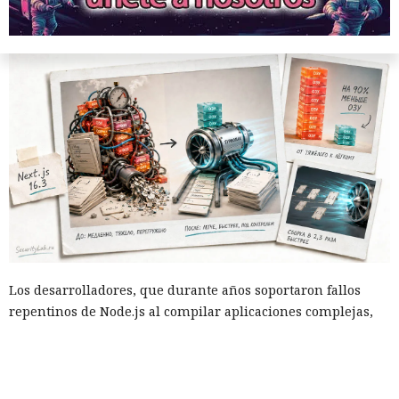
Ingenieros reducen en un 90% el consumo de memoria
RAM y aceleran la compilación 2,3 veces.
Los desarrolladores, que durante años soportaron fallos
repentinos de Node.js al compilar aplicaciones complejas,
pudieron respirar más tranquilos: salió una nueva versión
del framework de JavaScript Next.js, que promete librarlos
del conocido mensaje «FATAL ERROR». El equipo de Next.js
p
resentó
la versión 16.3 — la primera actualización