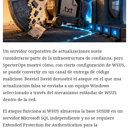
segunda carga maliciosa.
Al mismo tiempo Defender detectó actividad sospechosa
mediante dos mecanismos independientes: uno registró
cambios inusuales en el registro, el otro reconoció en el
comportamiento indicios de un ataque real, no de un uso
inocuo de una herramienta del sistema. Al correlacionar las
señales y alcanzar un umbral de alta confianza, el sistema
Un servidor corporativo de actualizaciones suele
decidió aislar el equipo afectado.
considerarse parte de la infraestructura de confianza, pero
SpecterOps mostró cómo, con cierta configuración de WSUS,
En unos segundos Defender inició automáticamente el
se puede convertir en un canal de entrega de código
aislamiento —el mismo procedimiento que normalmente
malicioso. Beaviel David demostró el ataque en el que una
realiza manualmente un especialista en seguridad. El
actualización falsa se enviaba a un equipo Windows
equipo perdió acceso a la red, conservando únicamente la
seleccionado a través del mecanismo estándar de WSUS
comunicación con los servicios de Defender. La conexión con
dentro de la red.
el servidor de los atacantes se cortó de inmediato, y todo el
proceso desde la primera señal hasta la finalización del
El ataque funciona si WSUS almacena la base SUSDB en un
aislamiento duró 128 segundos.
servidor Microsoft SQL independiente y no se requiere
Extended Protection for Authentication para la
Sin la intervención automática, la demora en la