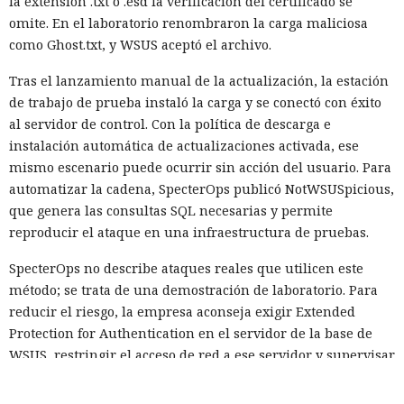
la extensión .txt o .esd la verificación del certificado se
sistemas necesarios.
omite. En el laboratorio renombraron la carga maliciosa
como Ghost.txt, y WSUS aceptó el archivo.
Tras el lanzamiento manual de la actualización, la estación
de trabajo de prueba instaló la carga y se conectó con éxito
al servidor de control. Con la política de descarga e
instalación automática de actualizaciones activada, ese
mismo escenario puede ocurrir sin acción del usuario. Para
automatizar la cadena, SpecterOps publicó NotWSUSpicious,
que genera las consultas SQL necesarias y permite
reproducir el ataque en una infraestructura de pruebas.
SpecterOps no describe ataques reales que utilicen este
¿Dejaste que un agente de IA se
método; se trata de una demostración de laboratorio. Para
encargara de tu rutina diaria?
reducir el riesgo, la empresa aconseja exigir Extended
Ya vació tus cuentas comprando
Protection for Authentication en el servidor de la base de
WSUS, restringir el acceso de red a ese servidor y supervisar
en marketplaces y mandó spam
las llamadas a los procedimientos de creación de grupos y
a todos tus contactos
despliegue de actualizaciones, especialmente si el archivo