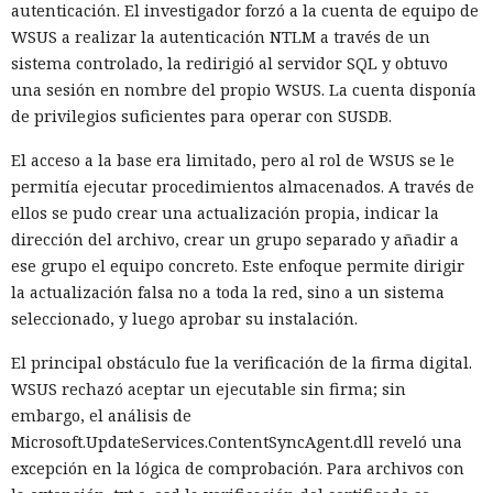
autenticación. El investigador forzó a la cuenta de equipo de
investigación podría haber dado tiempo a los atacantes para
WSUS a realizar la autenticación NTLM a través de un
afianzarse en el sistema, robar credenciales y desplegar la
sistema controlado, la redirigió al servidor SQL y obtuvo
segunda carga. Tras el aislamiento del equipo nada de ello
una sesión en nombre del propio WSUS. La cuenta disponía
ocurrió: el proceso iniciado a través de mshta.exe no pudo
de privilegios suficientes para operar con SUSDB.
continuar ni establecerse en el sistema.
El acceso a la base era limitado, pero al rol de WSUS se le
No se registraron indicios de movimiento de los atacantes a
permitía ejecutar procedimientos almacenados. A través de
otros dispositivos ni antes ni después del bloqueo; el
ellos se pudo crear una actualización propia, indicar la
incidente quedó confinado a un solo ordenador. El
dirección del archivo, crear un grupo separado y añadir a
especialista que llevó a cabo la investigación se conectó ya
ese grupo el equipo concreto. Este enfoque permite dirigir
después del aislamiento del equipo y obtuvo una cronología
la actualización falsa no a toda la red, sino a un sistema
detallada de los eventos.
seleccionado, y luego aprobar su instalación.
Para reducir riesgos similares, se recomienda a las
El principal obstáculo fue la verificación de la firma digital.
empresas habilitar las funciones de respuesta automática a
WSUS rechazó aceptar un ejecutable sin firma; sin
ataques, incluido el aislamiento de dispositivos, en las
embargo, el análisis de
soluciones de protección de endpoints y configurar
Microsoft.UpdateServices.ContentSyncAgent.dll reveló una
exclusiones para servicios críticos, de modo que el
excepción en la lógica de comprobación. Para archivos con
aislamiento no interfiera con el funcionamiento de