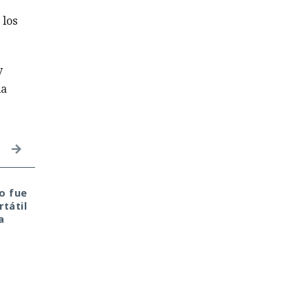
 los
y
la
o fue
Inspecciones que
El sonado hackeo a
tátil
forzarán su salida del
Snowflake no quedó
a
mercado: China toma
impune: detenido el
represalias contra
autor, ya espera
EE. UU. a través de Palo
sentencia en una celda
Alto Networks