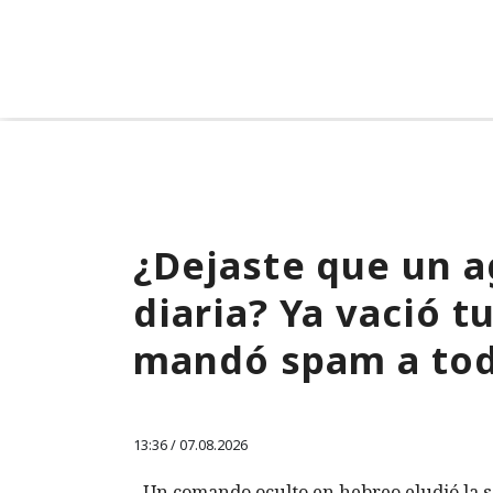
¿Dejaste que un a
diaria? Ya vació 
mandó spam a tod
13:36 / 07.08.2026
Un comando oculto en hebreo eludió la s