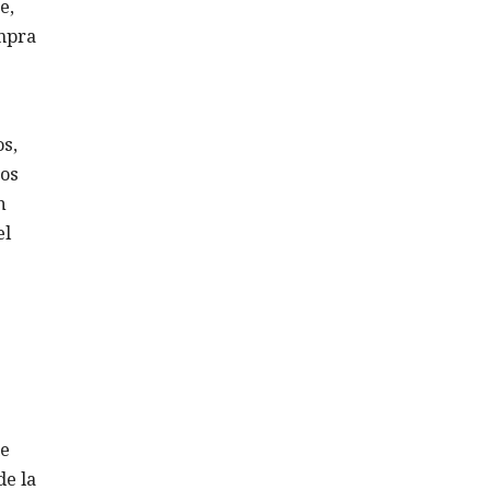
e,
ompra
s,
tos
n
el
de
e la