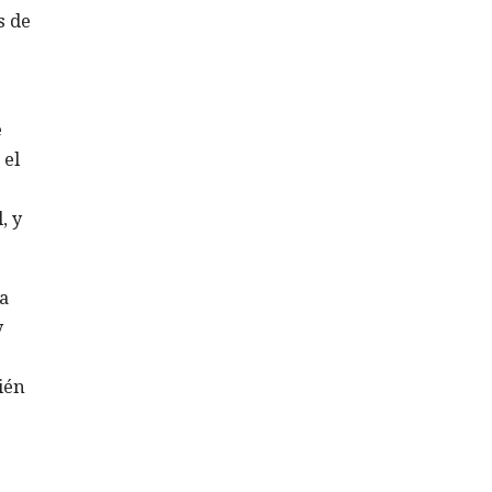
s de
e
 el
, y
a
y
ién