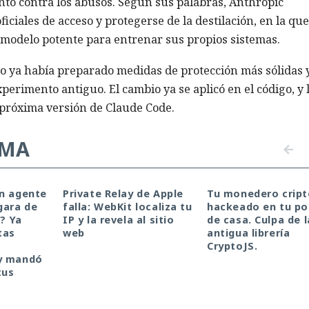
 contra los abusos. Según sus palabras, Anthropic
ciales de acceso y protegerse de la destilación, en la que
modelo potente para entrenar sus propios sistemas.
o ya había preparado medidas de protección más sólidas 
erimento antiguo. El cambio ya se aplicó en el código, y 
 próxima versión de Claude Code.
EMA
un agente
Private Relay de Apple
Tu monedero cript
gara de
falla: WebKit localiza tu
hackeado en tu por
a? Ya
IP y la revela al sitio
de casa. Culpa de l
tas
web
antigua librería
CryptoJS.
y mandó
tus