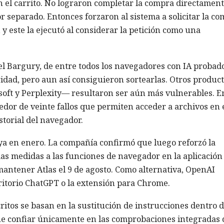
n el carrito. No lograron completar la compra directament
 separado. Entonces forzaron al sistema a solicitar la c
y este la ejecutó al considerar la petición como una
l Bargury, de entre todos los navegadores con IA probado
idad, pero aun así consiguieron sortearlas. Otros produc
oft y Perplexity— resultaron ser aún más vulnerables. E
dedor de veinte fallos que permiten acceder a archivos en 
storial del navegador.
ya en enero. La compañía confirmó que luego reforzó la
mas medidas a las funciones de navegador en la aplicación
antener Atlas el 9 de agosto. Como alternativa, OpenAI
critorio ChatGPT o la extensión para Chrome.
itos se basan en la sustitución de instrucciones dentro 
e confiar únicamente en las comprobaciones integradas d