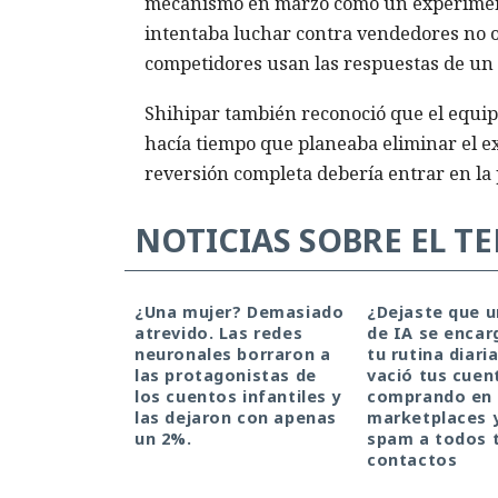
mecanismo en marzo como un experimento
intentaba luchar contra vendedores no ofi
competidores usan las respuestas de un 
Shihipar también reconoció que el equip
hacía tiempo que planeaba eliminar el exp
reversión completa debería entrar en la
NOTICIAS SOBRE EL T
¿Una mujer? Demasiado
¿Dejaste que 
atrevido. Las redes
de IA se encar
neuronales borraron a
tu rutina diari
las protagonistas de
vació tus cuen
los cuentos infantiles y
comprando en
las dejaron con apenas
marketplaces 
un 2%.
spam a todos 
contactos