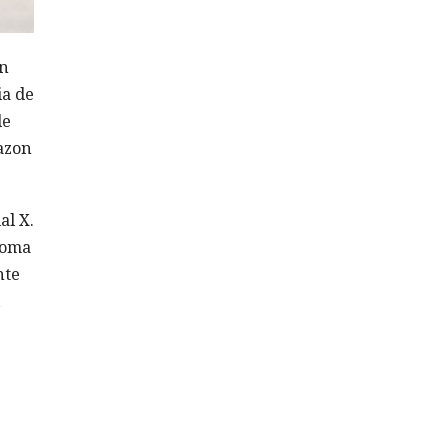
en
ia de
de
azon
al X.
ioma
nte