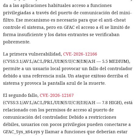
da a las aplicaciones habituales acceso a funciones
privilegiadas a través del puerto de comunicación del mini-
filtro. Ese mecanismo es necesario para que el anti-cheat
controle el sistema, pero en GFAC el acceso a él se limitó de
forma insuficiente y los datos entrantes se verificaban
pobremente.
La primera vulnerabilidad,
CVE-2026-12166
(CVSS:3.1/AV:L/AC:L/PR:L/UI:N/S:U/C:N/I:N/A:H — 5.5 MEDIUM),
permite a un usuario local provocar un fallo del controlador
debido a una referencia nula. Un ataque exitoso derriba el
sistema y provoca la pantalla azul de la muerte.
El segundo fallo,
CVE-2026-12167
(CVSS:3.1/AV:L/AC:L/PR:L/UI:N/S:U/C:H/I:H/A:H — 7.8 HIGH), está
relacionado con los permisos de acceso al puerto de
comunicación del controlador. Debido a restricciones
débiles, usuarios con pocos privilegios pueden conectarse a
GFAC_Sys_x64.sys y llamar a funciones que deberían estar