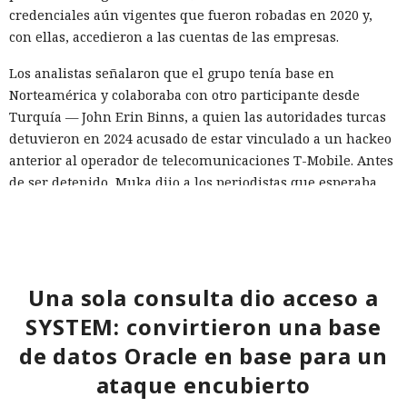
credenciales aún vigentes que fueron robadas en 2020 y,
con ellas, accedieron a las cuentas de las empresas.
Los analistas señalaron que el grupo tenía base en
Norteamérica y colaboraba con otro participante desde
Turquía — John Erin Binns, a quien las autoridades turcas
detuvieron en 2024 acusado de estar vinculado a un hackeo
anterior al operador de telecomunicaciones T-Mobile. Antes
de ser detenido, Muka dijo a los periodistas que esperaba
ser arrestado y que destruyó pruebas con antelación.
A las víctimas de incidentes similares se les recomienda
cambiar sus credenciales a tiempo y no reutilizarlas, activar
la autenticación multifactor para los servicios en la nube y
Una sola consulta dio acceso a
vigilar la actividad de las cuentas por accesos desde
SYSTEM: convirtieron una base
dispositivos desconocidos.
de datos Oracle en base para un
ataque encubierto