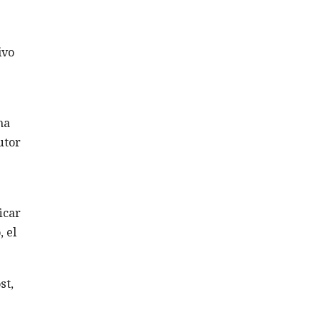
ivo
ma
utor
icar
 el
st,