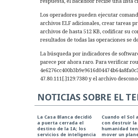
respuesta, el backdoor recibe una lista ci
Los operadores pueden ejecutar comandos
archivos ELF adicionales, crear tareas 
archivos de hasta 512 KB, codificar su co
resultados de todas las operaciones se 
La búsqueda por indicadores de software
parece por ahora raro. Para verificar rou
4e6276cc400b3b9e9616d04474b64a8fa0c3
47.80.111[.]129:7380 y el archivo descono
NOTICIAS SOBRE EL T
La Casa Blanca decidió
Cuando el Sol
a puerta cerrada el
con destruir la 
destino de la IA; los
humanidad ten
servicios de inteligencia
mover un plan