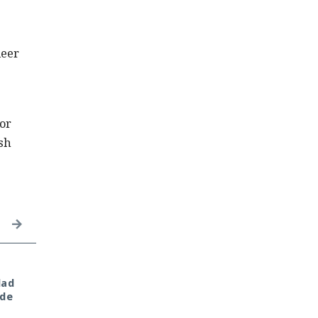
leer
or
ash
Amor, criptomonedas y
Mientras veías una
dad
esclavitud: OpenAI
película, tu televisor
 de
descubre una red
Samsung pudo haber
internacional de
estado canalizando