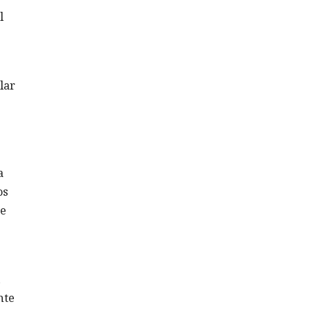
l
lar
a
os
de
nte