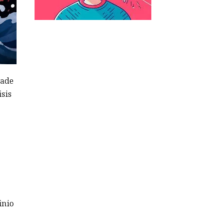
vade
isis
inio