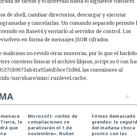
frada de tareas y el intervalo hasta el siguiente contacto.
 de shell, cambiar directorios, descargar y ejecutar
programadas y cancelarlas. Un comando separado permite 
ntenido en Base64 y enviarlo al servidor de control. Los
devuelven en forma de mensajes JSON cifrados.
 malicioso no reveló otras muestras, por lo que el backdo
ters conviene buscar el archivo libjson_script.so.0 con h
5375b9673ab41a92a6d5bce72d8d, las conexiones al
cido /usr/share/misc/.runlevel.cache.
EMA
 amenace
Microsoft: «miles de
Firmas demasiado
Tierra, la
compilaciones se
grandes: la seguri
drá que
paralizarán el 1 de
del mañana choca
eta
noviembre». NuGet
pronto con las