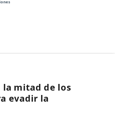
iones
estafas en ChatGPT
durante horas tráfico
ajeno por tu red
doméstica.
 la mitad de los
a evadir la