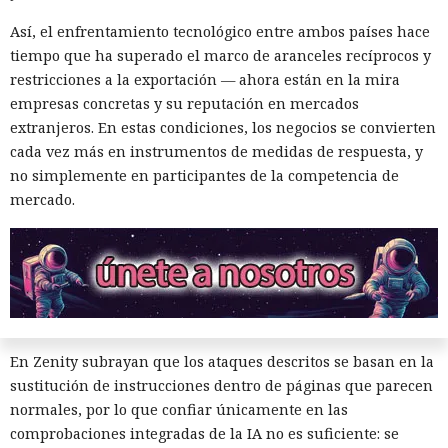
sortearlas. Otros productos evaluados —de Google,
Así, el enfrentamiento tecnológico entre ambos países hace
Anthropic, Microsoft y Perplexity— resultaron ser aún más
tiempo que ha superado el marco de aranceles recíprocos y
vulnerables. En total, los especialistas encontraron
restricciones a la exportación — ahora están en la mira
alrededor de veinte fallos que permiten acceder a archivos
empresas concretas y su reputación en mercados
en el equipo, a gestores de contraseñas y al historial del
extranjeros. En estas condiciones, los negocios se convierten
navegador.
cada vez más en instrumentos de medidas de respuesta, y
no simplemente en participantes de la competencia de
Zenity comunicó los hallazgos a OpenAI ya en enero. La
mercado.
compañía confirmó que luego reforzó la protección de Atlas
y que aplicó las mismas medidas a las funciones de
navegador en la aplicación ChatGPT. La propia compañía
dejará de mantener Atlas el 9 de agosto. Como alternativa,
OpenAI
ofrece a los usuarios
la aplicación de escritorio
ChatGPT o la extensión para Chrome.
En Zenity subrayan que los ataques descritos se basan en la
sustitución de instrucciones dentro de páginas que parecen
normales, por lo que confiar únicamente en las
comprobaciones integradas de la IA no es suficiente: se