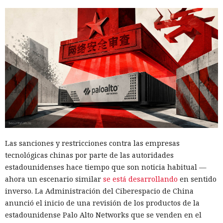
encargara de tu rutina diaria?
termina en .txt o .esd.
Ya vació tus cuentas comprando
en marketplaces y mandó spam
a todos tus contactos
13:36 / 07.08.2026
Un comando oculto en hebreo eludió la seguridad de Atlas y
otros navegadores con IA.
Las sanciones y restricciones contra las empresas
tecnológicas chinas por parte de las autoridades
estadounidenses hace tiempo que son noticia habitual —
ahora un escenario similar
se está desarrollando
en sentido
inverso. La Administración del Ciberespacio de China
anunció el inicio de una revisión de los productos de la
estadounidense Palo Alto Networks que se venden en el