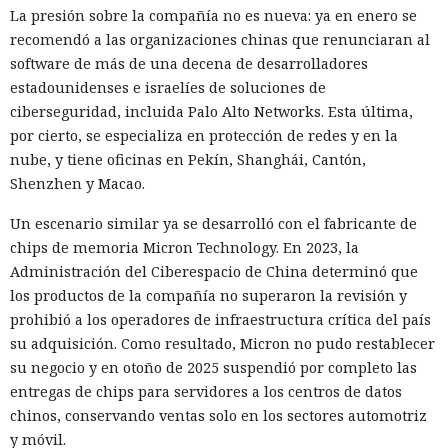
también ejecutaba la instrucción oculta: accedía a la cuenta
La presión sobre la compañía no es nueva: ya en enero se
abierta en el navegador de WhatsApp Web y enviaba el
recomendó a las organizaciones chinas que renunciaran al
mismo mensaje a todos los contactos del usuario,
software de más de una decena de desarrolladores
convirtiendo el ataque en una especie de cadena de
estadounidenses e israelíes de soluciones de
mensajes.
ciberseguridad, incluida Palo Alto Networks. Esta última,
por cierto, se especializa en protección de redes y en la
De forma similar, consiguieron que el navegador intentara
nube, y tiene oficinas en Pekín, Shanghái, Cantón,
una compra en Amazon: mediante la misma página de
Shenzhen y Macao.
suscripción falsa, al agente de IA le insertaron la orden de
añadir una nueva dirección de envío y poner una tableta en
Un escenario similar ya se desarrolló con el fabricante de
el carrito. No lograron completar la compra directamente,
chips de memoria Micron Technology. En 2023, la
ya que OpenAI protegió esa operación por separado.
Administración del Ciberespacio de China determinó que
Entonces forzaron al sistema a solicitar la compra al
los productos de la compañía no superaron la revisión y
asistente integrado de Amazon, Rufus, y este la ejecutó al
prohibió a los operadores de infraestructura crítica del país
considerar la petición como una interacción de cliente
su adquisición. Como resultado, Micron no pudo restablecer
habitual.
su negocio y en otoño de 2025 suspendió por completo las
entregas de chips para servidores a los centros de datos
Según el representante de Zenity Michael Bargury, de entre
chinos, conservando ventas solo en los sectores automotriz
todos los navegadores con IA probados, Atlas contaba con
y móvil.
más barreras de seguridad, pero aun así consiguieron