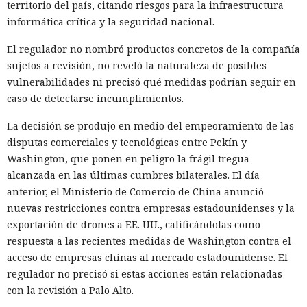
territorio del país, citando riesgos para la infraestructura
informática crítica y la seguridad nacional.
El regulador no nombró productos concretos de la compañía
sujetos a revisión, no reveló la naturaleza de posibles
El navegador que por sí mismo navega por páginas, rellena
vulnerabilidades ni precisó qué medidas podrían seguir en
formularios y se comunica con sitios en lugar del
caso de detectarse incumplimientos.
propietario resultó capaz de volver esas mismas funciones
en su contra. En la conferencia de ciberseguridad Black Hat,
La decisión se produjo en medio del empeoramiento de las
especialistas de la empresa Zenity mostraron cómo el
disputas comerciales y tecnológicas entre Pekín y
navegador Atlas de OpenAI fue engañado para enviar
Washington, que ponen en peligro la frágil tregua
mensajes a contactos de WhatsApp y gestionar compras en
alcanzada en las últimas cumbres bilaterales. El día
Amazon sin el conocimiento del usuario.
anterior, el Ministerio de Comercio de China anunció
nuevas restricciones contra empresas estadounidenses y la
En el origen del ataque había una página falsa de
exportación de drones a EE. UU., calificándolas como
suscripción a un boletín publicada en la red social X. Dentro
respuesta a las recientes medidas de Washington contra el
de la página ocultaron instrucciones en hebreo: las
acceso de empresas chinas al mercado estadounidense. El
escribieron deliberadamente en un idioma menos común
regulador no precisó si estas acciones están relacionadas
para eludir los filtros de seguridad en inglés. Atlas, al
con la revisión a Palo Alto.
recibir la orden de simplemente completar la suscripción,