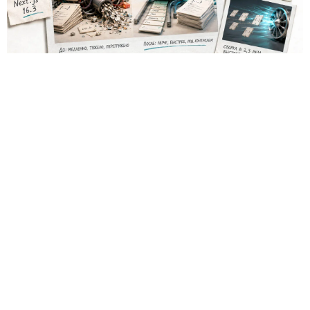
Los desarrolladores, que durante años soportaron fallos
repentinos de Node.js al compilar aplicaciones complejas,
pudieron respirar más tranquilos: salió una nueva versión
del framework de JavaScript Next.js, que promete librarlos
del conocido mensaje «FATAL ERROR». El equipo de Next.js
p
resentó
la versión 16.3 — la primera actualización
importante desde octubre de 2025, que reduce el consumo
de memoria RAM en desarrollo hasta un 90% y, además,
acelera el renderizado y el funcionamiento en general.
La contribución principal a la economía de memoria la
aporta el empaquetador integrado Turbopack, que desde
2022 sustituye progresivamente a Webpack en el proyecto.
En la nueva versión están activados por defecto el caché en