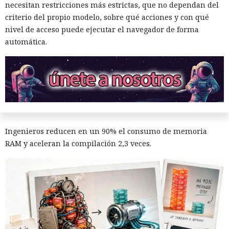
necesitan restricciones más estrictas, que no dependan del
criterio del propio modelo, sobre qué acciones y con qué
Era demasiado pronto para dar
nivel de acceso puede ejecutar el navegador de forma
por muerto a Next.js: la versión
automática.
16.3 pulveriza los récords de
rendimiento.
12:01 / 07.08.2026
Ingenieros reducen en un 90% el consumo de memoria
RAM y aceleran la compilación 2,3 veces.