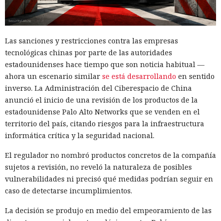
despliegue de actualizaciones, especialmente si el archivo
encargara de tu rutina diaria?
termina en .txt o .esd.
Ya vació tus cuentas comprando
Las sanciones y restricciones contra las empresas
en marketplaces y mandó spam
tecnológicas chinas por parte de las autoridades
a todos tus contactos
estadounidenses hace tiempo que son noticia habitual —
ahora un escenario similar
se está desarrollando
en sentido
inverso. La Administración del Ciberespacio de China
13:36 / 07.08.2026
anunció el inicio de una revisión de los productos de la
estadounidense Palo Alto Networks que se venden en el
Un comando oculto en hebreo eludió la seguridad de Atlas y
territorio del país, citando riesgos para la infraestructura
otros navegadores con IA.
informática crítica y la seguridad nacional.
El regulador no nombró productos concretos de la compañía
sujetos a revisión, no reveló la naturaleza de posibles
vulnerabilidades ni precisó qué medidas podrían seguir en
caso de detectarse incumplimientos.
La decisión se produjo en medio del empeoramiento de las