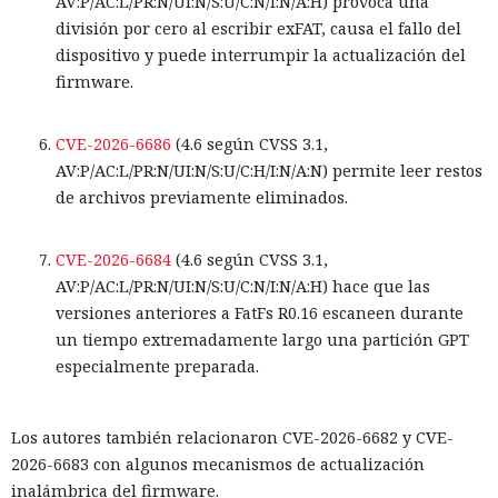
AV:P/AC:L/PR:N/UI:N/S:U/C:N/I:N/A:H) provoca una
división por cero al escribir exFAT, causa el fallo del
dispositivo y puede interrumpir la actualización del
firmware.
CVE-2026-6686
(4.6 según CVSS 3.1,
AV:P/AC:L/PR:N/UI:N/S:U/C:H/I:N/A:N) permite leer restos
de archivos previamente eliminados.
CVE-2026-6684
(4.6 según CVSS 3.1,
AV:P/AC:L/PR:N/UI:N/S:U/C:N/I:N/A:H) hace que las
versiones anteriores a FatFs R0.16 escaneen durante
un tiempo extremadamente largo una partición GPT
especialmente preparada.
Los autores también relacionaron CVE-2026-6682 y CVE-
2026-6683 con algunos mecanismos de actualización
inalámbrica del firmware.