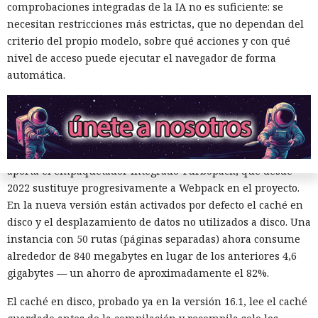
repentinos de Node.js al compilar aplicaciones complejas,
comprobaciones integradas de la IA no es suficiente: se
pudieron respirar más tranquilos: salió una nueva versión
necesitan restricciones más estrictas, que no dependan del
del framework de JavaScript Next.js, que promete librarlos
criterio del propio modelo, sobre qué acciones y con qué
del conocido mensaje «FATAL ERROR». El equipo de Next.js
p
nivel de acceso puede ejecutar el navegador de forma
resentó
la versión 16.3 — la primera actualización
automática.
importante desde octubre de 2025, que reduce el consumo
de memoria RAM en desarrollo hasta un 90% y, además,
acelera el renderizado y el funcionamiento en general.
La contribución principal a la economía de memoria la
aporta el empaquetador integrado Turbopack, que desde
2022 sustituye progresivamente a Webpack en el proyecto.
En la nueva versión están activados por defecto el caché en
disco y el desplazamiento de datos no utilizados a disco. Una
instancia con 50 rutas (páginas separadas) ahora consume
alrededor de 840 megabytes en lugar de los anteriores 4,6
gigabytes — un ahorro de aproximadamente el 82%.
El caché en disco, probado ya en la versión 16.1, lee el caché