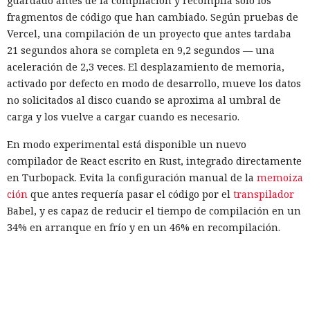
guardado antes de la compilación y recompila solo los
fragmentos de código que han cambiado. Según pruebas de
Vercel, una compilación de un proyecto que antes tardaba
21 segundos ahora se completa en 9,2 segundos — una
aceleración de 2,3 veces. El desplazamiento de memoria,
activado por defecto en modo de desarrollo, mueve los datos
no solicitados al disco cuando se aproxima al umbral de
carga y los vuelve a cargar cuando es necesario.
En modo experimental está disponible un nuevo
compilador de React escrito en Rust, integrado directamente
en Turbopack. Evita la configuración manual de la
memoiza
ción
que antes requería pasar el código por el
transpilador
Babel, y es capaz de reducir el tiempo de compilación en un
34% en arranque en frío y en un 46% en recompilación.
La mejora de rendimiento también afectó a la ejecución del
código. El paso a TypeScript versión 7, reescrito en Go, según
la estimación del equipo de Next.js acelera el
funcionamiento aproximadamente diez veces. En el