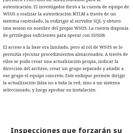
autenticación. El investigador forzó a la cuenta de equipo de
WSUS a realizar la autenticación NTLM a través de un
sistema controlado, la redirigió al servidor SQL y obtuvo
una sesión en nombre del propio WSUS. La cuenta disponía
de privilegios suficientes para operar con SUSDB.
El acceso a la base era limitado, pero al rol de WSUS se le
permitía ejecutar procedimientos almacenados. A través de
ellos se pudo crear una actualización propia, indicar la
dirección del archivo, crear un grupo separado y añadir a
ese grupo el equipo concreto. Este enfoque permite dirigir
la actualización falsa no a toda la red, sino a un sistema
seleccionado, y luego aprobar su instalación.
El principal obstáculo fue la verificación de la firma digital.
WSUS rechazó aceptar un ejecutable sin firma; sin
embargo, el análisis de
Microsoft.UpdateServices.ContentSyncAgent.dll reveló una
Inspecciones que forzarán su
excepción en la lógica de comprobación. Para archivos con