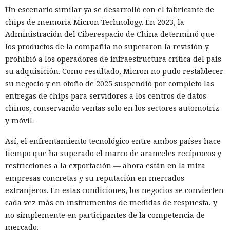
recibir la orden de simplemente completar la suscripción,
Un escenario similar ya se desarrolló con el fabricante de
también ejecutaba la instrucción oculta: accedía a la cuenta
chips de memoria Micron Technology. En 2023, la
abierta en el navegador de WhatsApp Web y enviaba el
Administración del Ciberespacio de China determinó que
mismo mensaje a todos los contactos del usuario,
los productos de la compañía no superaron la revisión y
convirtiendo el ataque en una especie de cadena de
prohibió a los operadores de infraestructura crítica del país
mensajes.
su adquisición. Como resultado, Micron no pudo restablecer
De forma similar, consiguieron que el navegador intentara
su negocio y en otoño de 2025 suspendió por completo las
una compra en Amazon: mediante la misma página de
entregas de chips para servidores a los centros de datos
suscripción falsa, al agente de IA le insertaron la orden de
chinos, conservando ventas solo en los sectores automotriz
añadir una nueva dirección de envío y poner una tableta en
y móvil.
el carrito. No lograron completar la compra directamente,
Así, el enfrentamiento tecnológico entre ambos países hace
ya que OpenAI protegió esa operación por separado.
tiempo que ha superado el marco de aranceles recíprocos y
Entonces forzaron al sistema a solicitar la compra al
restricciones a la exportación — ahora están en la mira
asistente integrado de Amazon, Rufus, y este la ejecutó al
Era demasiado pronto para dar
empresas concretas y su reputación en mercados
considerar la petición como una interacción de cliente
por muerto a Next.js: la versión
extranjeros. En estas condiciones, los negocios se convierten
habitual.
cada vez más en instrumentos de medidas de respuesta, y
16.3 pulveriza los récords de
Según el representante de Zenity Michael Bargury, de entre
no simplemente en participantes de la competencia de
rendimiento.
todos los navegadores con IA probados, Atlas contaba con
mercado.