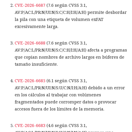
CVE-2026-6687
(7.6 según CVSS 3.1,
AV:P/AC:L/PR:N/UI:N/S:C/C:H/I:H/A:H) permite desbordar
la pila con una etiqueta de volumen exFAT
excesivamente larga.
CVE-2026-6688
(7.6 según CVSS 3.1,
AV:P/AC:L/PR:N/UI:N/S:C/C:H/I:H/A:H) afecta a programas
que copian nombres de archivo largos en búferes de
tamaño insuficiente.
CVE-2026-6685
(6.1 según CVSS 3.1,
AV:P/AC:L/PR:N/UI:N/S:U/C:N/I:H/A:H) debido a un error
en los cálculos al trabajar con volúmenes
fragmentados puede corromper datos o provocar
accesos fuera de los límites de la memoria.
CVE-2026-6683
(4.6 según CVSS 3.1,