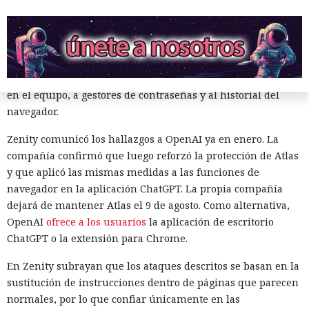
más barreras de seguridad, pero aun así consiguieron
sortearlas. Otros productos evaluados —de Google,
12:01 / 07.08.2026
Anthropic, Microsoft y Perplexity— resultaron ser aún más
vulnerables. En total, los especialistas encontraron
Ingenieros reducen en un 90% el consumo de memoria
alrededor de veinte fallos que permiten acceder a archivos
RAM y aceleran la compilación 2,3 veces.
en el equipo, a gestores de contraseñas y al historial del
navegador.
Zenity comunicó los hallazgos a OpenAI ya en enero. La
compañía confirmó que luego reforzó la protección de Atlas
y que aplicó las mismas medidas a las funciones de
navegador en la aplicación ChatGPT. La propia compañía
dejará de mantener Atlas el 9 de agosto. Como alternativa,
OpenAI
ofrece a los usuarios
la aplicación de escritorio
ChatGPT o la extensión para Chrome.
En Zenity subrayan que los ataques descritos se basan en la
sustitución de instrucciones dentro de páginas que parecen
Los desarrolladores, que durante años soportaron fallos
normales, por lo que confiar únicamente en las