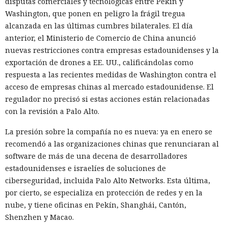
disputas comerciales y tecnológicas entre Pekín y
Washington, que ponen en peligro la frágil tregua
alcanzada en las últimas cumbres bilaterales. El día
anterior, el Ministerio de Comercio de China anunció
nuevas restricciones contra empresas estadounidenses y la
El navegador que por sí mismo navega por páginas, rellena
exportación de drones a EE. UU., calificándolas como
formularios y se comunica con sitios en lugar del
respuesta a las recientes medidas de Washington contra el
propietario resultó capaz de volver esas mismas funciones
acceso de empresas chinas al mercado estadounidense. El
en su contra. En la conferencia de ciberseguridad Black Hat,
regulador no precisó si estas acciones están relacionadas
especialistas de la empresa Zenity mostraron cómo el
con la revisión a Palo Alto.
navegador Atlas de OpenAI fue engañado para enviar
La presión sobre la compañía no es nueva: ya en enero se
mensajes a contactos de WhatsApp y gestionar compras en
recomendó a las organizaciones chinas que renunciaran al
Amazon sin el conocimiento del usuario.
software de más de una decena de desarrolladores
En el origen del ataque había una página falsa de
estadounidenses e israelíes de soluciones de
suscripción a un boletín publicada en la red social X. Dentro
ciberseguridad, incluida Palo Alto Networks. Esta última,
de la página ocultaron instrucciones en hebreo: las
por cierto, se especializa en protección de redes y en la
escribieron deliberadamente en un idioma menos común
nube, y tiene oficinas en Pekín, Shanghái, Cantón,
para eludir los filtros de seguridad en inglés. Atlas, al
Shenzhen y Macao.