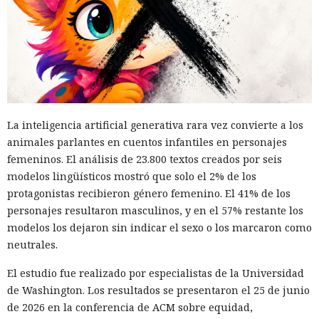
informático y telefónico, robo agravado de datos personales
y conspiración en un tribunal federal del estado de
Washington. Su sentencia se dictará el 27 de octubre; la
pena máxima es de hasta 32 años de prisión.
Muka y sus cómplices utilizaron credenciales robadas para
acceder a cuentas de Snowflake y robaron información de al
menos 165 empresas. Entre las afectadas se encuentran
La inteligencia artificial generativa rara vez convierte a los
AT&T, Ticketmaster, Advance Auto Parts, Neiman Marcus,
animales parlantes en cuentos infantiles en personajes
Santander, LendingTree y uno de los distritos escolares más
femeninos. El análisis de 23.800 textos creados por seis
grandes de Estados Unidos.
modelos lingüísticos mostró que solo el 2% de los
protagonistas recibieron género femenino. El 41% de los
La magnitud de las filtraciones fue enorme: en el caso de
personajes resultaron masculinos, y en el 57% restante los
AT&T se trató de registros de llamadas y mensajes de más
modelos los dejaron sin indicar el sexo o los marcaron como
de 100 millones de abonados, y el hackeo a Ticketmaster
neutrales.
afectó a alrededor de 560 millones de usuarios.
El estudio fue realizado por especialistas de la Universidad
Según la investigación, los hackeos ocurrieron entre febrero
de Washington. Los resultados se presentaron el 25 de junio
y octubre de 2024. Los atacantes accedieron a cuentas
de 2026 en la conferencia de ACM sobre equidad,
bancarias, información financiera, números de registro de