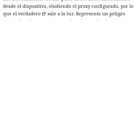
desde el dispositivo, eludiendo el proxy configurado, por lo
que el verdadero IP sale a la luz. Representa un peligro
particular el escenario con WebAuthn: cualquier sitio que
soporte este estándar puede determinar la dirección real
del visitante, incluso si Private Relay está activado. Para ello
no se requiere ni la clave de acceso ni ninguna acción por
parte del usuario — basta con que el sitio use
intencionadamente la peculiaridad de la implementación
para vincular la sesión de navegación con la dirección
revelada.
La vulnerabilidad afecta no solo a iOS, sino también a
macOS, así como a cualquier navegador basado en WebKit
que use sus mecanismos integrados de gestión de proxy. Los
expertos publicaron un sitio de prueba, leaks.psylo.app,
donde se puede comprobar si la dirección real del
dispositivo se revela con Private Relay activado. Mysk
precisó que la filtración no se manifiesta en todos los
navegadores — por ejemplo, la versión de escritorio de