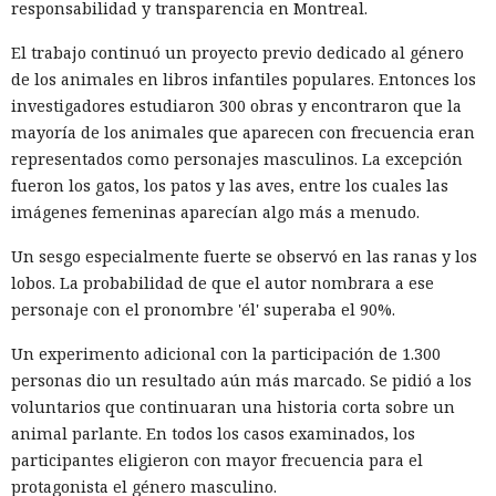
responsabilidad y transparencia en Montreal.
la Administración para el Control de Drogas, licencias de
conducir, pasaportes y números de seguridad social.
El trabajo continuó un proyecto previo dedicado al género
de los animales en libros infantiles populares. Entonces los
Tras robar los datos, los hackers extorsionaban a las
investigadores estudiaron 300 obras y encontraron que la
empresas exigiendo dinero y amenazando con publicar lo
mayoría de los animales que aparecen con frecuencia eran
sustraído. El grupo obtuvo alrededor de 2,5 millones de
representados como personajes masculinos. La excepción
dólares en rescates; además, Muka chantajeó al menos a
fueron los gatos, los patos y las aves, entre los cuales las
una víctima de forma reiterada, utilizando datos de un
imágenes femeninas aparecían algo más a menudo.
funcionario público en activo o retirado y de su familia.
Un sesgo especialmente fuerte se observó en las ranas y los
Otros 495.000 dólares los ganó Muka vendiendo parte de los
lobos. La probabilidad de que el autor nombrara a ese
datos robados en foros de ciberdelincuencia como
personaje con el pronombre 'él' superaba el 90%.
BreachForums y XSS.is. La investigación estimó el perjuicio
total de las empresas afectadas en aproximadamente 9,5
Un experimento adicional con la participación de 1.300
millones de dólares.
personas dio un resultado aún más marcado. Se pidió a los
voluntarios que continuaran una historia corta sobre un
Un agente especial del FBI, Mike Herrington, afirmó que las
animal parlante. En todos los casos examinados, los
acciones de Muka fueron deliberadas y depredadoras, y que
participantes eligieron con mayor frecuencia para el
causaron un daño real tanto a las empresas como a
protagonista el género masculino.
millones de sus clientes.