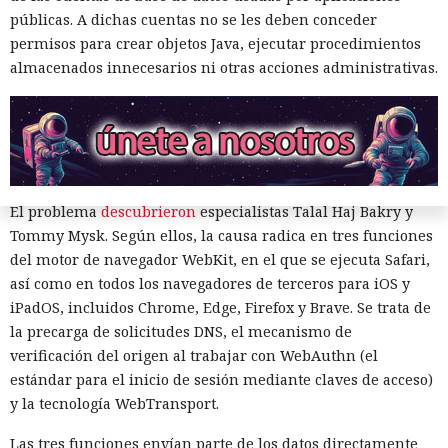
Internet resultó ser capaz de revelar su ubicación real —
públicas. A dichas cuentas no se les deben conceder
una vulnerabilidad así fue detectada en la herramienta
permisos para crear objetos Java, ejecutar procedimientos
Apple iCloud Private Relay. El servicio está disponible para
almacenados innecesarios ni otras acciones administrativas.
suscriptores de iCloud+ y enmascara la dirección del
dispositivo, haciendo pasar el tráfico de Safari por dos nodos
independientes de forma sucesiva, de modo que ninguno
de ellos, incluida Apple, pueda a la vez conocer tanto la
fuente de la solicitud como los sitios visitados.
El problema
descubrieron
especialistas Talal Haj Bakry y
Tommy Mysk. Según ellos, la causa radica en tres funciones
del motor de navegador WebKit, en el que se ejecuta Safari,
así como en todos los navegadores de terceros para iOS y
iPadOS, incluidos Chrome, Edge, Firefox y Brave. Se trata de
la precarga de solicitudes DNS, el mecanismo de
verificación del origen al trabajar con WebAuthn (el
estándar para el inicio de sesión mediante claves de acceso)
y la tecnología WebTransport.
Las tres funciones envían parte de los datos directamente