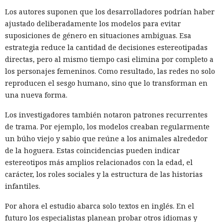
Los autores suponen que los desarrolladores podrían haber
ajustado deliberadamente los modelos para evitar
suposiciones de género en situaciones ambiguas. Esa
estrategia reduce la cantidad de decisiones estereotipadas
Las bases de datos suelen percibirse como un almacén de
directas, pero al mismo tiempo casi elimina por completo a
información, no como una herramienta para el hacking,
los personajes femeninos. Como resultado, las redes no solo
pero los atacantes encontraron la forma de convertir Oracle
reproducen el sesgo humano, sino que lo transforman en
Database en una plataforma de ataque. La empresa
una nueva forma.
Huntress
detectó un caso
en el que los piratas informáticos
instalaron el conjunto de herramientas de postexplotación
Los investigadores también notaron patrones recurrentes
khunt directamente dentro de la base de datos Oracle, que
de trama. Por ejemplo, los modelos creaban regularmente
se utilizó para acceder a la red corporativa.
un búho viejo y sabio que reúne a los animales alrededor
de la hoguera. Estas coincidencias pueden indicar
El incidente se registró el 27 de julio de este año, cuando la
estereotipos más amplios relacionados con la edad, el
plataforma Huntress detectó el robo de credenciales en un
carácter, los roles sociales y la estructura de las historias
servidor con Oracle. Los registros de Apache mostraron que
infantiles.
el acceso se obtuvo a través de una función de búsqueda
vulnerable de una aplicación Java pública en Apache
Por ahora el estudio abarca solo textos en inglés. En el
Tomcat. La función de autocompletar en la búsqueda no
futuro los especialistas planean probar otros idiomas y