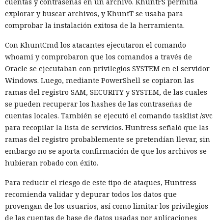
al sitio web
cuentas y contraseñas en un archivo. KhuntFS permitía
explorar y buscar archivos, y KhuntT se usaba para
comprobar la instalación exitosa de la herramienta.
20:03 / 06.08.2026
Con KhuntCmd los atacantes ejecutaron el comando
whoami y comprobaron que los comandos a través de
Basta con abrir la página: ni siquiera hace falta hacer clic.
Oracle se ejecutaban con privilegios SYSTEM en el servidor
Windows. Luego, mediante PowerShell se copiaron las
ramas del registro SAM, SECURITY y SYSTEM, de las cuales
se pueden recuperar los hashes de las contraseñas de
cuentas locales. También se ejecutó el comando tasklist /svc
para recopilar la lista de servicios. Huntress señaló que las
ramas del registro probablemente se pretendían llevar, sin
embargo no se aporta confirmación de que los archivos se
hubieran robado con éxito.
Para reducir el riesgo de este tipo de ataques, Huntress
recomienda validar y depurar todos los datos que
provengan de los usuarios, así como limitar los privilegios
La función que debería ocultar al usuario del rastreo en
de las cuentas de base de datos usadas por aplicaciones