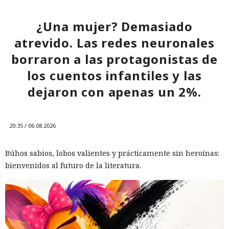
¿Una mujer? Demasiado
atrevido. Las redes neuronales
borraron a las protagonistas de
los cuentos infantiles y las
dejaron con apenas un 2%.
20:35 / 06.08.2026
El canadiense Connor Riley Muka ganó dinero durante
Búhos sabios, lobos valientes y prácticamente sin heroínas:
muchos meses con datos robados de otras personas, antes
bienvenidos al futuro de la literatura.
de ser detenido y entregado a la justicia estadounidense por
uno de los mayores hackeos de los últimos años — ataque a
la plataforma en la nube Snowflake.
Muka, de 26 años, se declaró culpable de cargos de fraude