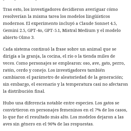
Tras esto, los investigadores decidieron averiguar cómo
Tras la divulgación del incidente, Snowflake incorporó al
resolverían la misma tarea los modelos lingüísticos
equipo de investigación la unidad Mandiant de Google, que
modernos. El experimento incluyó a Claude Sonnet 4.5,
no detectó problemas en la seguridad de la propia
Gemini 2.5, GPT-4o, GPT-5.1, Mistral Medium y el modelo
plataforma. Según Mandiant, los hackers utilizaron
abierto Olmo 3.
credenciales aún vigentes que fueron robadas en 2020 y,
con ellas, accedieron a las cuentas de las empresas.
Cada sistema continuó la frase sobre un animal que se
dirigía a la granja, la cocina, el río o la tienda miles de
Los analistas señalaron que el grupo tenía base en
veces. Como personajes se emplearon: oso, ave, gato, perro,
Norteamérica y colaboraba con otro participante desde
ratón, cerdo y conejo. Los investigadores también
Turquía — John Erin Binns, a quien las autoridades turcas
cambiaron el parámetro de aleatoriedad de la generación;
detuvieron en 2024 acusado de estar vinculado a un hackeo
sin embargo, el escenario y la temperatura casi no afectaron
anterior al operador de telecomunicaciones T-Mobile. Antes
la distribución final.
de ser detenido, Muka dijo a los periodistas que esperaba
ser arrestado y que destruyó pruebas con antelación.
Hubo una diferencia notable entre especies. Los gatos se
convirtieron en personajes femeninos en el 7% de los casos,
A las víctimas de incidentes similares se les recomienda
lo que fue el resultado más alto. Los modelos dejaron a las
cambiar sus credenciales a tiempo y no reutilizarlas, activar
aves sin género en el 96% de las respuestas.
la autenticación multifactor para los servicios en la nube y
Una sola consulta dio acceso a