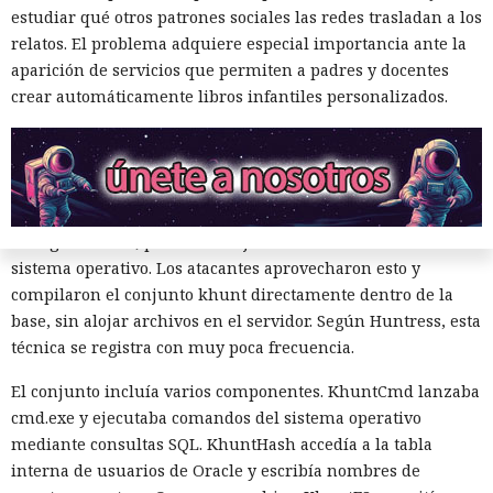
validaba los datos introducidos, lo que permitió enviar
estudiar qué otros patrones sociales las redes trasladan a los
comandos SQL directamente a la base. Las solicitudes
relatos. El problema adquiere especial importancia ante la
maliciosas se rastrearon hasta la dirección IP
aparición de servicios que permiten a padres y docentes
178.162.151[.]229.
crear automáticamente libros infantiles personalizados.
Oracle incluye una máquina virtual Java integrada y el
operador CREATE JAVA SOURCE, que permite almacenar y
compilar código Java como objeto de base de datos. Tales
objetos se pueden ejecutar con comandos SQL y, con ciertas
configuraciones, permitir la ejecución de comandos del
sistema operativo. Los atacantes aprovecharon esto y
compilaron el conjunto khunt directamente dentro de la
base, sin alojar archivos en el servidor. Según Huntress, esta
técnica se registra con muy poca frecuencia.
El conjunto incluía varios componentes. KhuntCmd lanzaba
cmd.exe y ejecutaba comandos del sistema operativo
Private Relay de Apple falla:
mediante consultas SQL. KhuntHash accedía a la tabla
WebKit localiza tu IP y la revela
interna de usuarios de Oracle y escribía nombres de