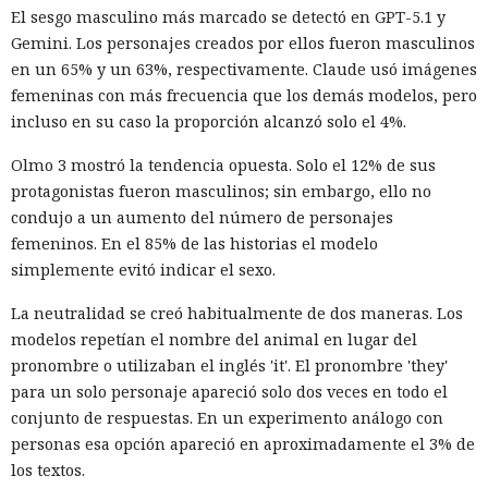
vigilar la actividad de las cuentas por accesos desde
El sesgo masculino más marcado se detectó en GPT-5.1 y
SYSTEM: convirtieron una base
dispositivos desconocidos.
Gemini. Los personajes creados por ellos fueron masculinos
de datos Oracle en base para un
en un 65% y un 63%, respectivamente. Claude usó imágenes
ataque encubierto
femeninas con más frecuencia que los demás modelos, pero
incluso en su caso la proporción alcanzó solo el 4%.
Olmo 3 mostró la tendencia opuesta. Solo el 12% de sus
10:02 / 07.08.2026
protagonistas fueron masculinos; sin embargo, ello no
condujo a un aumento del número de personajes
Los delincuentes no tuvieron que infiltrarse en el servidor.
femeninos. En el 85% de las historias el modelo
La plataforma ejecutó los scripts "khunt" y entregó el
simplemente evitó indicar el sexo.
control del sistema.
La neutralidad se creó habitualmente de dos maneras. Los
modelos repetían el nombre del animal en lugar del
pronombre o utilizaban el inglés 'it'. El pronombre 'they'
para un solo personaje apareció solo dos veces en todo el
conjunto de respuestas. En un experimento análogo con
personas esa opción apareció en aproximadamente el 3% de
los textos.