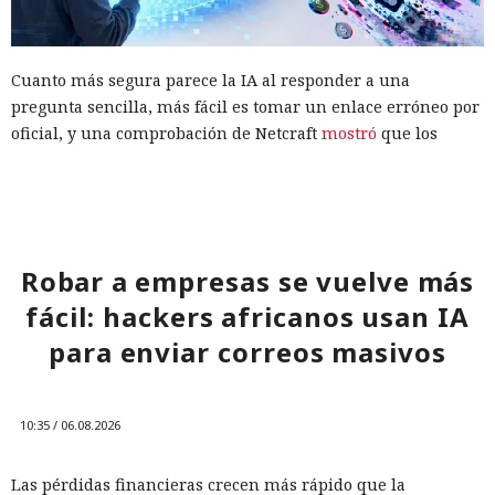
Cuanto más segura parece la IA al responder a una
pregunta sencilla, más fácil es tomar un enlace erróneo por
oficial, y una comprobación de Netcraft
mostró
que los
asistentes de búsqueda ya dirigen a usuarios hacia recursos
de actores maliciosos.
Los especialistas probaron ChatGPT, Copilot, Gemini y
Perplexity con consultas sobre las páginas de acceso de
Robar a empresas se vuelve más
bancos y grandes tiendas. Casi 3000 consultas dieron 2905
fácil: hackers africanos usan IA
respuestas y 20 706 enlaces. Las direcciones maliciosas
aparecieron en el 1,7% de las respuestas y constituyeron el
para enviar correos masivos
0,28% de todos los enlaces. A primera vista la proporción es
pequeña, pero incluso un enlace malicioso poco frecuente
es peligroso cuando la IA lo presenta como una fuente
10:35 / 06.08.2026
fiable.
Las pérdidas financieras crecen más rápido que la
Perplexity fue el peor en las mismas pruebas. A diferencia