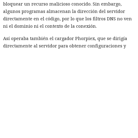
bloquear un recurso malicioso conocido. Sin embargo,
algunos programas almacenan la dirección del servidor
directamente en el código, por lo que los filtros DNS no ven
ni el dominio ni el contexto de la conexión.
Así operaba también el cargador Phorpiex, que se dirigía
directamente al servidor para obtener configuraciones y
componentes adicionales, incluido un programa de rescate.
Un mecanismo similar lo usaban los dispositivos infectados
del botnet Mozi. Descargaban archivos maliciosos mediante
direcciones IP y se propagaban sin consultas de dominio.
Los dominios suelen ser más prácticos que las direcciones
IP directas, ya que permiten cambiar servidores con rapidez
sin actualizar la configuración del malware. Los atacantes
pueden mover la infraestructura entre proveedores de
alojamiento, distribuir el tráfico y sustituir nodos
bloqueados conservando la dirección de conexión anterior.
Los nombres de dominio también son más fáciles de