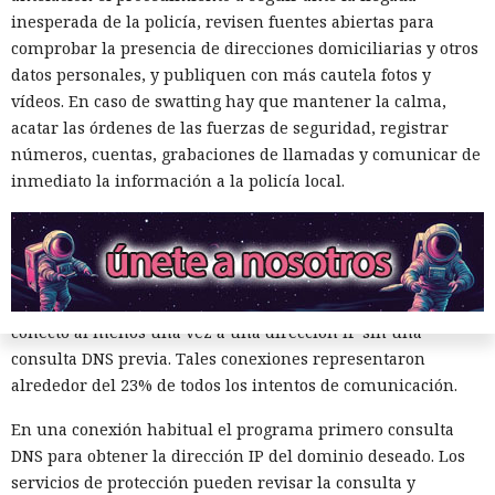
inesperada de la policía, revisen fuentes abiertas para
comprobar la presencia de direcciones domiciliarias y otros
Muchos sistemas de protección supervisan las consultas de
datos personales, y publiquen con más cautela fotos y
dominio, pero el software malicioso evade cada vez más ese
vídeos. En caso de swatting hay que mantener la calma,
control y se comunica con los servidores directamente por
acatar las órdenes de las fuerzas de seguridad, registrar
direcciones IP. El análisis de Unit 42
mostró
que este método
números, cuentas, grabaciones de llamadas y comunicar de
fue utilizado por el 45% de las muestras de malware que se
inmediato la información a la policía local.
comunicaron con servidores de mando.
Los especialistas examinaron más de 4 millones de
informes de análisis dinámico en 30 días. Se detectó
actividad de servidores de mando en aproximadamente el
20% de las muestras maliciosas. Casi la mitad de ellas se
conectó al menos una vez a una dirección IP sin una
consulta DNS previa. Tales conexiones representaron
alrededor del 23% de todos los intentos de comunicación.
En una conexión habitual el programa primero consulta
DNS para obtener la dirección IP del dominio deseado. Los
servicios de protección pueden revisar la consulta y