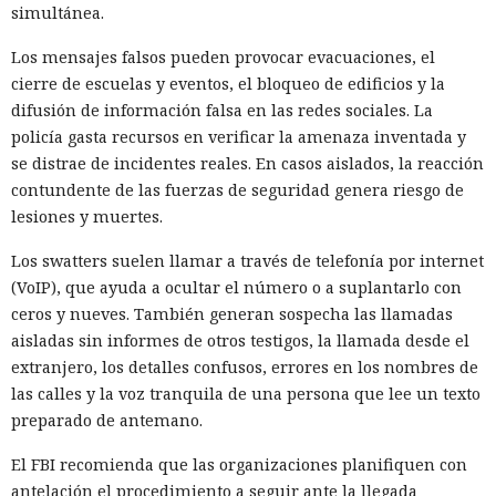
directas para evadir la
simultánea.
detección
Los mensajes falsos pueden provocar evacuaciones, el
cierre de escuelas y eventos, el bloqueo de edificios y la
difusión de información falsa en las redes sociales. La
09:37 / 06.08.2026
policía gasta recursos en verificar la amenaza inventada y
se distrae de incidentes reales. En casos aislados, la reacción
Ciberdelincuentes sacrifican la comodidad para extraer
contundente de las fuerzas de seguridad genera riesgo de
contraseñas corporativas sin ser detectados
lesiones y muertes.
Los swatters suelen llamar a través de telefonía por internet
(VoIP), que ayuda a ocultar el número o a suplantarlo con
ceros y nueves. También generan sospecha las llamadas
aisladas sin informes de otros testigos, la llamada desde el
extranjero, los detalles confusos, errores en los nombres de
las calles y la voz tranquila de una persona que lee un texto
preparado de antemano.
El FBI recomienda que las organizaciones planifiquen con
antelación el procedimiento a seguir ante la llegada