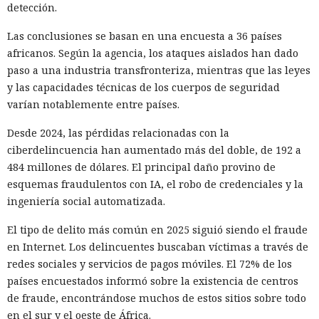
búsqueda tradicionales.
detección.
Un estudio separado de la Universidad Fudan mostró que
Las conclusiones se basan en una encuesta a 36 países
esos sistemas filtran el 99,78% de las técnicas habituales de
africanos. Según la agencia, los ataques aislados han dado
SEO negro. Sin embargo, los métodos creados
paso a una industria transfronteriza, mientras que las leyes
específicamente para la búsqueda con IA duplican la
y las capacidades técnicas de los cuerpos de seguridad
probabilidad de que texto manipulado aparezca en la
varían notablemente entre países.
respuesta.
Desde 2024, las pérdidas relacionadas con la
Netcraft aconseja a los usuarios guardar las direcciones
ciberdelincuencia han aumentado más del doble, de 192 a
correctas de las páginas de acceso, especialmente para los
484 millones de dólares. El principal daño provino de
servicios bancarios. A las empresas se les recomienda
esquemas fraudulentos con IA, el robo de credenciales y la
supervisar los sitios falsos que se promueven mediante GEO
ingeniería social automatizada.
Con una sola llamada, toda una
y solicitar su eliminación antes del inicio de ataques
escuela queda paralizada: el FBI
El tipo de delito más común en 2025 siguió siendo el fraude
masivos.
en Internet. Los delincuentes buscaban víctimas a través de
admite la impotencia de la
redes sociales y servicios de pagos móviles. El 72% de los
policía ante los ataques de
países encuestados informó sobre la existencia de centros
"swatting".
de fraude, encontrándose muchos de estos sitios sobre todo
en el sur y el oeste de África.