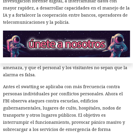
investigación forense digital, a intercambiar datos con
funcionamiento de instituciones enteras: el FBI
advirtió
mayor rapidez, a desarrollar capacidades en el manejo de la
sobre casos coordinados de swatting, que afectan
IA y a fortalecer la cooperación entre bancos, operadores de
simultáneamente a varios edificios y personas en todo
telecomunicaciones y la policía.
Estados Unidos.
Los atacantes informan a los servicios de emergencia sobre
explosiones ficticias, tiroteos o toma de rehenes en una
dirección concreta. La idea es que envíen unidades
especiales y otras fuerzas policiales al lugar de la supuesta
amenaza, y que el personal y los visitantes no sepan que la
alarma es falsa.
Antes el swatting se aplicaba con más frecuencia contra
personas individuales por conflictos personales. Ahora el
FBI observa ataques contra escuelas, edificios
Sistemas de seguridad quedan
gubernamentales, lugares de culto, hospitales, nodos de
transporte y otros lugares públicos. El objetivo es
ciegos: casi la mitad de los virus
interrumpir el funcionamiento, provocar pánico masivo y
recurren a direcciones IP
sobrecargar a los servicios de emergencia de forma