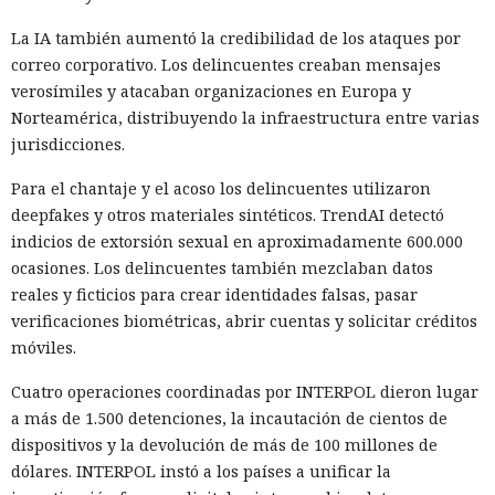
La IA también aumentó la credibilidad de los ataques por
11:02 / 06.08.2026
correo corporativo. Los delincuentes creaban mensajes
verosímiles y atacaban organizaciones en Europa y
Delincuentes ocultan sus contactos reales para sembrar
Norteamérica, distribuyendo la infraestructura entre varias
pánico masivo impunemente.
jurisdicciones.
Para el chantaje y el acoso los delincuentes utilizaron
deepfakes y otros materiales sintéticos. TrendAI detectó
indicios de extorsión sexual en aproximadamente 600.000
ocasiones. Los delincuentes también mezclaban datos
reales y ficticios para crear identidades falsas, pasar
verificaciones biométricas, abrir cuentas y solicitar créditos
móviles.
Cuatro operaciones coordinadas por INTERPOL dieron lugar
a más de 1.500 detenciones, la incautación de cientos de
dispositivos y la devolución de más de 100 millones de
Una llamada falsa a la policía cada vez más a menudo pasa
dólares. INTERPOL instó a los países a unificar la
de ser una venganza personal a una forma de paralizar el