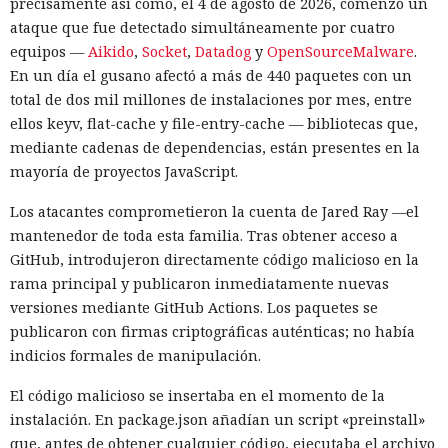
precisamente así como, el 4 de agosto de 2026, comenzó un
ataque que fue detectado simultáneamente por cuatro
equipos —
Aikido
,
Socket
,
Datadog
y
OpenSourceMalware
.
En un día el gusano afectó a más de 440 paquetes con un
total de dos mil millones de instalaciones por mes, entre
ellos keyv, flat-cache y file-entry-cache — bibliotecas que,
mediante cadenas de dependencias, están presentes en la
mayoría de proyectos JavaScript.
Los atacantes comprometieron la cuenta de Jared Ray —el
mantenedor de toda esta familia. Tras obtener acceso a
GitHub, introdujeron directamente código malicioso en la
rama principal y publicaron inmediatamente nuevas
versiones mediante GitHub Actions. Los paquetes se
publicaron con firmas criptográficas auténticas; no había
indicios formales de manipulación.
El código malicioso se insertaba en el momento de la
instalación. En package.json añadían un script «preinstall»
que, antes de obtener cualquier código, ejecutaba el archivo