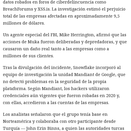
datos robados en foros de ciberdelincuencia como
Búhos sabios, lobos valientes y prácticamente sin heroínas:
BreachForums y XSS.is. La investigación estimó el perjuicio
bienvenidos al futuro de la literatura.
total de las empresas afectadas en aproximadamente 9,5
millones de dólares.
Un agente especial del FBI, Mike Herrington, afirmó que las
acciones de Muka fueron deliberadas y depredadoras, y que
causaron un daño real tanto a las empresas como a
millones de sus clientes.
Tras la divulgación del incidente, Snowflake incorporó al
equipo de investigación la unidad Mandiant de Google, que
no detectó problemas en la seguridad de la propia
plataforma. Según Mandiant, los hackers utilizaron
credenciales aún vigentes que fueron robadas en 2020 y,
La inteligencia artificial generativa rara vez convierte a los
con ellas, accedieron a las cuentas de las empresas.
animales parlantes en cuentos infantiles en personajes
Los analistas señalaron que el grupo tenía base en
femeninos. El análisis de 23.800 textos creados por seis
Norteamérica y colaboraba con otro participante desde
modelos lingüísticos mostró que solo el 2% de los
Turquía — John Erin Binns, a quien las autoridades turcas
protagonistas recibieron género femenino. El 41% de los