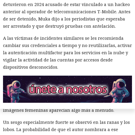
detuvieron en 2024 acusado de estar vinculado a un hackeo
personajes resultaron masculinos, y en el 57% restante los
anterior al operador de telecomunicaciones T-Mobile. Antes
modelos los dejaron sin indicar el sexo o los marcaron como
de ser detenido, Muka dijo a los periodistas que esperaba
neutrales.
ser arrestado y que destruyó pruebas con antelación.
El estudio fue realizado por especialistas de la Universidad
A las víctimas de incidentes similares se les recomienda
de Washington. Los resultados se presentaron el 25 de junio
cambiar sus credenciales a tiempo y no reutilizarlas, activar
de 2026 en la conferencia de ACM sobre equidad,
la autenticación multifactor para los servicios en la nube y
responsabilidad y transparencia en Montreal.
vigilar la actividad de las cuentas por accesos desde
El trabajo continuó un proyecto previo dedicado al género
dispositivos desconocidos.
de los animales en libros infantiles populares. Entonces los
investigadores estudiaron 300 obras y encontraron que la
mayoría de los animales que aparecen con frecuencia eran
representados como personajes masculinos. La excepción
fueron los gatos, los patos y las aves, entre los cuales las
imágenes femeninas aparecían algo más a menudo.
Un sesgo especialmente fuerte se observó en las ranas y los
lobos. La probabilidad de que el autor nombrara a ese