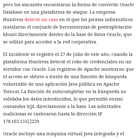
favor de los streams nativos de Node.js en toda la capa de
pero los atacantes encontraron la forma de convertir Oracle
renderizado permite procesar un 22% más de solicitudes
Database en una plataforma de ataque. La empresa
sin cambiar el código de las aplicaciones.
Huntress
detectó un caso
en el que los piratas informáticos
instalaron el conjunto de herramientas de postexplotación
Entre otras novedades figuran la unificación de la carga útil
khunt directamente dentro de la base de datos Oracle, que
para reducir el número de solicitudes de precarga, un
se utilizó para acceder a la red corporativa.
mejor caché de archivos estáticos, la herramienta de
depuración Instant Navigations, que muestra los
El incidente se registró el 27 de julio de este año, cuando la
componentes lentos, documentación con soporte de
plataforma Huntress detectó el robo de credenciales en un
versiones para agentes de IA, límites propios de manejo de
servidor con Oracle. Los registros de Apache mostraron que
errores y compatibilidad con importaciones de archivos tipo
el acceso se obtuvo a través de una función de búsqueda
«glob».
vulnerable de una aplicación Java pública en Apache
Tomcat. La función de autocompletar en la búsqueda no
Las conversaciones sobre la pérdida de popularidad de
validaba los datos introducidos, lo que permitió enviar
Next.js en favor de los frameworks Remix, Astro y Gatsby
comandos SQL directamente a la base. Las solicitudes
aún no se confirman en los datos: según el director general
maliciosas se rastrearon hasta la dirección IP
de Vercel, Guillermo Rauch, este año el número de
El sonado hackeo a Snowflake
178.162.151[.]229.
descargas del framework superó los mil millones — casi el
no quedó impune: detenido el
doble del año pasado, que fue de alrededor de 520 millones.
Oracle incluye una máquina virtual Java integrada y el