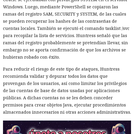
Windows. Luego, mediante PowerShell se copiaron las
El canadiense Connor Riley Muka ganó dinero durante
ramas del registro SAM, SECURITY y SYSTEM, de las cuales
muchos meses con datos robados de otras personas, antes
se pueden recuperar los hashes de las contraseñas de
de ser detenido y entregado a la justicia estadounidense por
cuentas locales. También se ejecutó el comando tasklist /svc
uno de los mayores hackeos de los últimos años — ataque a
para recopilar la lista de servicios. Huntress señaló que las
la plataforma en la nube Snowflake.
ramas del registro probablemente se pretendían llevar, sin
embargo no se aporta confirmación de que los archivos se
Muka, de 26 años, se declaró culpable de cargos de fraude
hubieran robado con éxito.
informático y telefónico, robo agravado de datos personales
y conspiración en un tribunal federal del estado de
Para reducir el riesgo de este tipo de ataques, Huntress
Washington. Su sentencia se dictará el 27 de octubre; la
recomienda validar y depurar todos los datos que
pena máxima es de hasta 32 años de prisión.
provengan de los usuarios, así como limitar los privilegios
de las cuentas de base de datos usadas por aplicaciones
Muka y sus cómplices utilizaron credenciales robadas para
públicas. A dichas cuentas no se les deben conceder
acceder a cuentas de Snowflake y robaron información de al
permisos para crear objetos Java, ejecutar procedimientos
menos 165 empresas. Entre las afectadas se encuentran
almacenados innecesarios ni otras acciones administrativas.
AT&T, Ticketmaster, Advance Auto Parts, Neiman Marcus,
Santander, LendingTree y uno de los distritos escolares más
grandes de Estados Unidos.