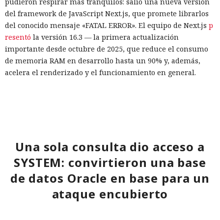
pudieron respirar más tranquilos: salió una nueva versión
del framework de JavaScript Next.js, que promete librarlos
del conocido mensaje «FATAL ERROR». El equipo de Next.js
p
resentó
la versión 16.3 — la primera actualización
importante desde octubre de 2025, que reduce el consumo
de memoria RAM en desarrollo hasta un 90% y, además,
acelera el renderizado y el funcionamiento en general.
La contribución principal a la economía de memoria la
aporta el empaquetador integrado Turbopack, que desde
2022 sustituye progresivamente a Webpack en el proyecto.
En la nueva versión están activados por defecto el caché en
disco y el desplazamiento de datos no utilizados a disco. Una
Una sola consulta dio acceso a
instancia con 50 rutas (páginas separadas) ahora consume
SYSTEM: convirtieron una base
alrededor de 840 megabytes en lugar de los anteriores 4,6
de datos Oracle en base para un
gigabytes — un ahorro de aproximadamente el 82%.
ataque encubierto
El caché en disco, probado ya en la versión 16.1, lee el caché
guardado antes de la compilación y recompila solo los
fragmentos de código que han cambiado. Según pruebas de