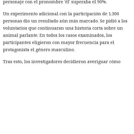
personaje con el pronombre 'él' superaba el 90%.
Un experimento adicional con la participación de 1.300
personas dio un resultado aún más marcado. Se pidió a los
voluntarios que continuaran una historia corta sobre un
animal parlante. En todos los casos examinados, los
participantes eligieron con mayor frecuencia para el
protagonista el género masculino.
Tras esto, los investigadores decidieron averiguar cómo
resolverían la misma tarea los modelos lingüísticos
modernos. El experimento incluyó a Claude Sonnet 4.5,
Gemini 2.5, GPT-4o, GPT-5.1, Mistral Medium y el modelo
abierto Olmo 3.
Cada sistema continuó la frase sobre un animal que se
dirigía a la granja, la cocina, el río o la tienda miles de
veces. Como personajes se emplearon: oso, ave, gato, perro,
ratón, cerdo y conejo. Los investigadores también
cambiaron el parámetro de aleatoriedad de la generación;