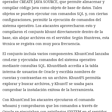
autor, ya espera sentencia en
operador CREATE JAVA SOURCE, que permite almacenar y
compilar código Java como objeto de base de datos. Tales
una celda.
objetos se pueden ejecutar con comandos SQL y, con ciertas
configuraciones, permitir la ejecución de comandos del
sistema operativo. Los atacantes aprovecharon esto y
10:34 / 07.08.2026
compilaron el conjunto khunt directamente dentro de la
base, sin alojar archivos en el servidor. Según Huntress, esta
Hombre podría afrontar hasta 32 años de prisión por filtrar
técnica se registra con muy poca frecuencia.
secretos de 165 empresas.
El conjunto incluía varios componentes. KhuntCmd lanzaba
cmd.exe y ejecutaba comandos del sistema operativo
mediante consultas SQL. KhuntHash accedía a la tabla
interna de usuarios de Oracle y escribía nombres de
cuentas y contraseñas en un archivo. KhuntFS permitía
explorar y buscar archivos, y KhuntT se usaba para
comprobar la instalación exitosa de la herramienta.
Con KhuntCmd los atacantes ejecutaron el comando
whoami y comprobaron que los comandos a través de
Oracle se ejecutaban con privilegios SYSTEM en el servidor