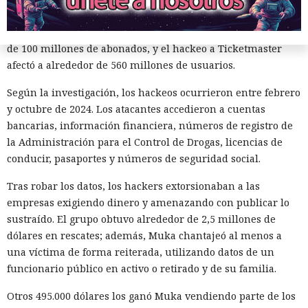
La magnitud de las filtraciones fue enorme: en el caso de
AT&T se trató de registros de llamadas y mensajes de más
de 100 millones de abonados, y el hackeo a Ticketmaster
afectó a alrededor de 560 millones de usuarios.
Según la investigación, los hackeos ocurrieron entre febrero
y octubre de 2024. Los atacantes accedieron a cuentas
bancarias, información financiera, números de registro de
la Administración para el Control de Drogas, licencias de
¿Una mujer? Demasiado
conducir, pasaportes y números de seguridad social.
atrevido. Las redes neuronales
Tras robar los datos, los hackers extorsionaban a las
borraron a las protagonistas de
empresas exigiendo dinero y amenazando con publicar lo
los cuentos infantiles y las
sustraído. El grupo obtuvo alrededor de 2,5 millones de
dólares en rescates; además, Muka chantajeó al menos a
dejaron con apenas un 2%.
una víctima de forma reiterada, utilizando datos de un
funcionario público en activo o retirado y de su familia.
20:35 / 06.08.2026
Otros 495.000 dólares los ganó Muka vendiendo parte de los