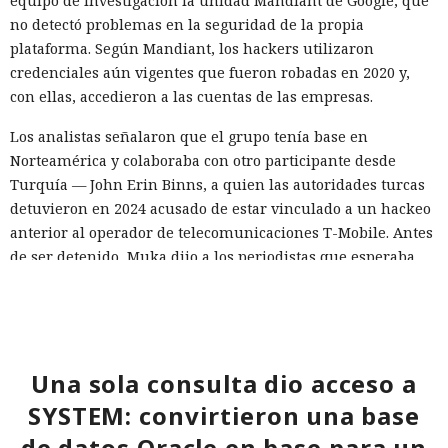
equipo de investigación la unidad Mandiant de Google, que
no detectó problemas en la seguridad de la propia
plataforma. Según Mandiant, los hackers utilizaron
credenciales aún vigentes que fueron robadas en 2020 y,
con ellas, accedieron a las cuentas de las empresas.
Los analistas señalaron que el grupo tenía base en
Norteamérica y colaboraba con otro participante desde
Turquía — John Erin Binns, a quien las autoridades turcas
detuvieron en 2024 acusado de estar vinculado a un hackeo
anterior al operador de telecomunicaciones T-Mobile. Antes
de ser detenido, Muka dijo a los periodistas que esperaba
ser arrestado y que destruyó pruebas con antelación.
A las víctimas de incidentes similares se les recomienda
cambiar sus credenciales a tiempo y no reutilizarlas, activar
la autenticación multifactor para los servicios en la nube y
Una sola consulta dio acceso a
vigilar la actividad de las cuentas por accesos desde
SYSTEM: convirtieron una base
dispositivos desconocidos.
de datos Oracle en base para un