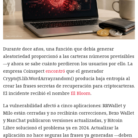
mayoría de los animales que aparecen con frecuencia eran
representados como personajes masculinos. La excepción
fueron los gatos, los patos y las aves, entre los cuales las
imágenes femeninas aparecían algo más a menudo.
Un sesgo especialmente fuerte se observó en las ranas y los
lobos. La probabilidad de que el autor nombrara a ese
Durante doce años, una función que debía generar
personaje con el pronombre 'él' superaba el 90%.
aleatoriedad proporcionó a las carteras números previsibles
Un experimento adicional con la participación de 1.300
—y ahora se sabe cuánto perdieron los usuarios por ello. La
personas dio un resultado aún más marcado. Se pidió a los
empresa Coinspect
encontró
que el generador
voluntarios que continuaran una historia corta sobre un
CryptoJS.lib.WordArray.random() producía baja entropía al
animal parlante. En todos los casos examinados, los
crear las frases secretas de recuperación para criptocarteras.
participantes eligieron con mayor frecuencia para el
El incidente recibió el nombre
Ill Bloom
.
protagonista el género masculino.
La vulnerabilidad afectó a cinco aplicaciones: RRWallet y
Tras esto, los investigadores decidieron averiguar cómo
Milo están cerradas y no recibirán correcciones, Bexo Wallet
resolverían la misma tarea los modelos lingüísticos
y NanChat publicaron versiones actualizadas, y Bitcoin
modernos. El experimento incluyó a Claude Sonnet 4.5,
Libre solucionó el problema ya en 2024. Actualizar la
Gemini 2.5, GPT-4o, GPT-5.1, Mistral Medium y el modelo
aplicación no hace seguras las frases ya generadas —deben