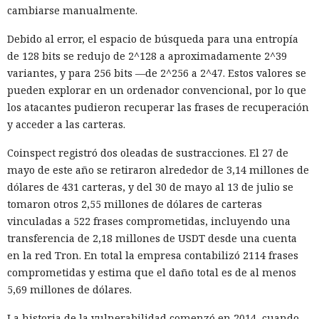
abierto Olmo 3.
cambiarse manualmente.
Cada sistema continuó la frase sobre un animal que se
Debido al error, el espacio de búsqueda para una entropía
dirigía a la granja, la cocina, el río o la tienda miles de
de 128 bits se redujo de 2^128 a aproximadamente 2^39
veces. Como personajes se emplearon: oso, ave, gato, perro,
variantes, y para 256 bits —de 2^256 a 2^47. Estos valores se
ratón, cerdo y conejo. Los investigadores también
pueden explorar en un ordenador convencional, por lo que
cambiaron el parámetro de aleatoriedad de la generación;
los atacantes pudieron recuperar las frases de recuperación
sin embargo, el escenario y la temperatura casi no afectaron
y acceder a las carteras.
la distribución final.
Coinspect registró dos oleadas de sustracciones. El 27 de
Hubo una diferencia notable entre especies. Los gatos se
mayo de este año se retiraron alrededor de 3,14 millones de
convirtieron en personajes femeninos en el 7% de los casos,
dólares de 431 carteras, y del 30 de mayo al 13 de julio se
lo que fue el resultado más alto. Los modelos dejaron a las
tomaron otros 2,55 millones de dólares de carteras
aves sin género en el 96% de las respuestas.
vinculadas a 522 frases comprometidas, incluyendo una
transferencia de 2,18 millones de USDT desde una cuenta
El sesgo masculino más marcado se detectó en GPT-5.1 y
en la red Tron. En total la empresa contabilizó 2114 frases
Gemini. Los personajes creados por ellos fueron masculinos
comprometidas y estima que el daño total es de al menos
en un 65% y un 63%, respectivamente. Claude usó imágenes
5,69 millones de dólares.
femeninas con más frecuencia que los demás modelos, pero
incluso en su caso la proporción alcanzó solo el 4%.
La historia de la vulnerabilidad comenzó en 2014, cuando