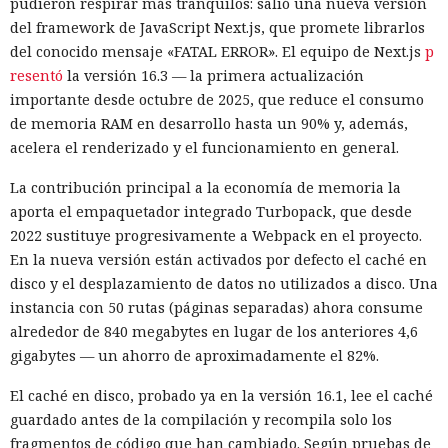
pudieron respirar más tranquilos: salió una nueva versión
del framework de JavaScript Next.js, que promete librarlos
del conocido mensaje «FATAL ERROR». El equipo de Next.js
p
resentó
la versión 16.3 — la primera actualización
importante desde octubre de 2025, que reduce el consumo
de memoria RAM en desarrollo hasta un 90% y, además,
acelera el renderizado y el funcionamiento en general.
La contribución principal a la economía de memoria la
aporta el empaquetador integrado Turbopack, que desde
2022 sustituye progresivamente a Webpack en el proyecto.
En la nueva versión están activados por defecto el caché en
disco y el desplazamiento de datos no utilizados a disco. Una
instancia con 50 rutas (páginas separadas) ahora consume
alrededor de 840 megabytes en lugar de los anteriores 4,6
gigabytes — un ahorro de aproximadamente el 82%.
El caché en disco, probado ya en la versión 16.1, lee el caché
guardado antes de la compilación y recompila solo los
fragmentos de código que han cambiado. Según pruebas de