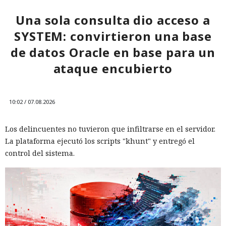
cambiar sus credenciales a tiempo y no reutilizarlas, activar
la autenticación multifactor para los servicios en la nube y
Una sola consulta dio acceso a
vigilar la actividad de las cuentas por accesos desde
SYSTEM: convirtieron una base
dispositivos desconocidos.
de datos Oracle en base para un
ataque encubierto
10:02 / 07.08.2026
Los delincuentes no tuvieron que infiltrarse en el servidor.
La plataforma ejecutó los scripts "khunt" y entregó el
control del sistema.