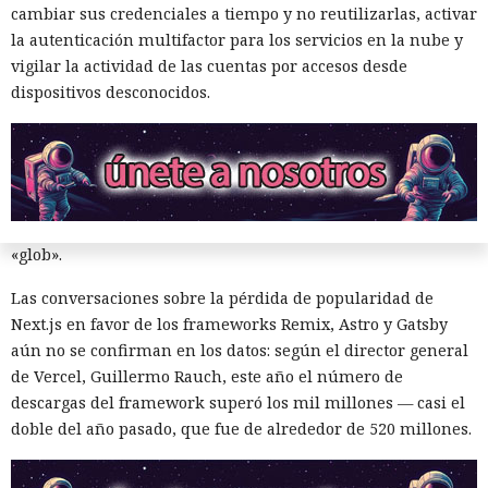
renderizado permite procesar un 22% más de solicitudes
cambiar sus credenciales a tiempo y no reutilizarlas, activar
sin cambiar el código de las aplicaciones.
la autenticación multifactor para los servicios en la nube y
vigilar la actividad de las cuentas por accesos desde
Entre otras novedades figuran la unificación de la carga útil
dispositivos desconocidos.
para reducir el número de solicitudes de precarga, un
mejor caché de archivos estáticos, la herramienta de
depuración Instant Navigations, que muestra los
componentes lentos, documentación con soporte de
versiones para agentes de IA, límites propios de manejo de
errores y compatibilidad con importaciones de archivos tipo
«glob».
Las conversaciones sobre la pérdida de popularidad de
Next.js en favor de los frameworks Remix, Astro y Gatsby
aún no se confirman en los datos: según el director general
de Vercel, Guillermo Rauch, este año el número de
Una sola consulta dio acceso a
descargas del framework superó los mil millones — casi el
doble del año pasado, que fue de alrededor de 520 millones.
SYSTEM: convirtieron una base
de datos Oracle en base para un