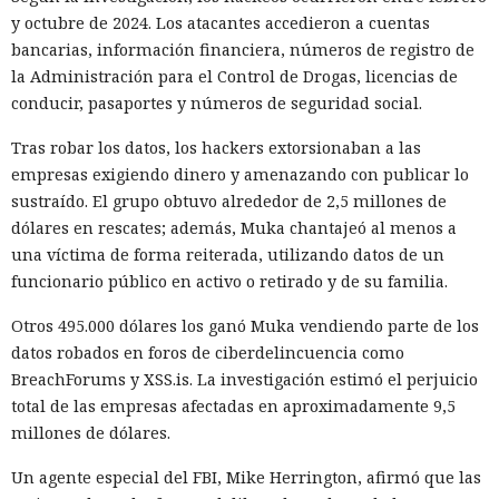
del conocido mensaje «FATAL ERROR». El equipo de Next.js
p
y octubre de 2024. Los atacantes accedieron a cuentas
resentó
la versión 16.3 — la primera actualización
bancarias, información financiera, números de registro de
importante desde octubre de 2025, que reduce el consumo
la Administración para el Control de Drogas, licencias de
de memoria RAM en desarrollo hasta un 90% y, además,
conducir, pasaportes y números de seguridad social.
acelera el renderizado y el funcionamiento en general.
Tras robar los datos, los hackers extorsionaban a las
La contribución principal a la economía de memoria la
empresas exigiendo dinero y amenazando con publicar lo
aporta el empaquetador integrado Turbopack, que desde
sustraído. El grupo obtuvo alrededor de 2,5 millones de
2022 sustituye progresivamente a Webpack en el proyecto.
dólares en rescates; además, Muka chantajeó al menos a
En la nueva versión están activados por defecto el caché en
una víctima de forma reiterada, utilizando datos de un
disco y el desplazamiento de datos no utilizados a disco. Una
funcionario público en activo o retirado y de su familia.
instancia con 50 rutas (páginas separadas) ahora consume
Otros 495.000 dólares los ganó Muka vendiendo parte de los
alrededor de 840 megabytes en lugar de los anteriores 4,6
datos robados en foros de ciberdelincuencia como
gigabytes — un ahorro de aproximadamente el 82%.
BreachForums y XSS.is. La investigación estimó el perjuicio
El caché en disco, probado ya en la versión 16.1, lee el caché
total de las empresas afectadas en aproximadamente 9,5
guardado antes de la compilación y recompila solo los
millones de dólares.
fragmentos de código que han cambiado. Según pruebas de
Un agente especial del FBI, Mike Herrington, afirmó que las
Vercel, una compilación de un proyecto que antes tardaba