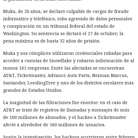
Muka, de 26 años, se declaró culpable de cargos de fraude
Ingenieros reducen en un 90% el consumo de memoria
informático y telefónico, robo agravado de datos personales
RAM y aceleran la compilación 2,3 veces.
y conspiración en un tribunal federal del estado de
Washington. Su sentencia se dictará el 27 de octubre; la
pena máxima es de hasta 32 años de prisión.
Muka y sus cómplices utilizaron credenciales robadas para
acceder a cuentas de Snowflake y robaron información de al
menos 165 empresas. Entre las afectadas se encuentran
AT&T, Ticketmaster, Advance Auto Parts, Neiman Marcus,
Santander, LendingTree y uno de los distritos escolares más
grandes de Estados Unidos.
La magnitud de las filtraciones fue enorme: en el caso de
AT&T se trató de registros de llamadas y mensajes de más
Los desarrolladores, que durante años soportaron fallos
de 100 millones de abonados, y el hackeo a Ticketmaster
repentinos de Node.js al compilar aplicaciones complejas,
afectó a alrededor de 560 millones de usuarios.
pudieron respirar más tranquilos: salió una nueva versión
del framework de JavaScript Next.js, que promete librarlos
Según la investigación, los hackeos ocurrieron entre febrero