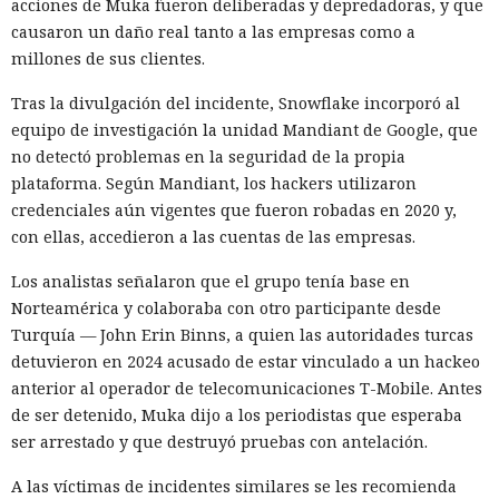
acciones de Muka fueron deliberadas y depredadoras, y que
21 segundos ahora se completa en 9,2 segundos — una
causaron un daño real tanto a las empresas como a
aceleración de 2,3 veces. El desplazamiento de memoria,
millones de sus clientes.
activado por defecto en modo de desarrollo, mueve los datos
no solicitados al disco cuando se aproxima al umbral de
Tras la divulgación del incidente, Snowflake incorporó al
carga y los vuelve a cargar cuando es necesario.
equipo de investigación la unidad Mandiant de Google, que
no detectó problemas en la seguridad de la propia
En modo experimental está disponible un nuevo
plataforma. Según Mandiant, los hackers utilizaron
compilador de React escrito en Rust, integrado directamente
credenciales aún vigentes que fueron robadas en 2020 y,
en Turbopack. Evita la configuración manual de la
memoiza
con ellas, accedieron a las cuentas de las empresas.
ción
que antes requería pasar el código por el
transpilador
Babel, y es capaz de reducir el tiempo de compilación en un
Los analistas señalaron que el grupo tenía base en
34% en arranque en frío y en un 46% en recompilación.
Norteamérica y colaboraba con otro participante desde
Turquía — John Erin Binns, a quien las autoridades turcas
La mejora de rendimiento también afectó a la ejecución del
detuvieron en 2024 acusado de estar vinculado a un hackeo
código. El paso a TypeScript versión 7, reescrito en Go, según
anterior al operador de telecomunicaciones T-Mobile. Antes
la estimación del equipo de Next.js acelera el
de ser detenido, Muka dijo a los periodistas que esperaba
funcionamiento aproximadamente diez veces. En el
ser arrestado y que destruyó pruebas con antelación.
servidor, renunciar a la conversión de los web streams a
favor de los streams nativos de Node.js en toda la capa de
A las víctimas de incidentes similares se les recomienda