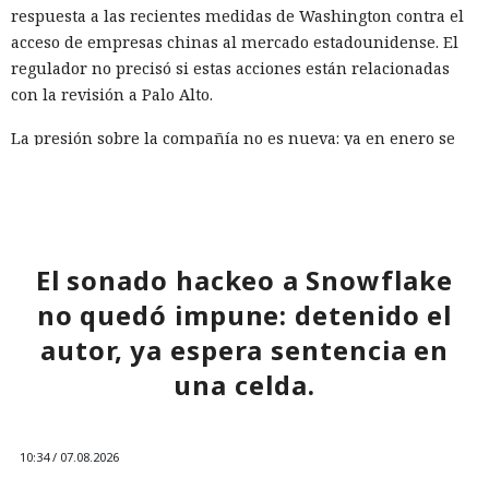
respuesta a las recientes medidas de Washington contra el
acceso de empresas chinas al mercado estadounidense. El
regulador no precisó si estas acciones están relacionadas
con la revisión a Palo Alto.
La presión sobre la compañía no es nueva: ya en enero se
recomendó a las organizaciones chinas que renunciaran al
software de más de una decena de desarrolladores
estadounidenses e israelíes de soluciones de
ciberseguridad, incluida Palo Alto Networks. Esta última,
por cierto, se especializa en protección de redes y en la
El sonado hackeo a Snowflake
nube, y tiene oficinas en Pekín, Shanghái, Cantón,
no quedó impune: detenido el
Shenzhen y Macao.
autor, ya espera sentencia en
Un escenario similar ya se desarrolló con el fabricante de
una celda.
chips de memoria Micron Technology. En 2023, la
Administración del Ciberespacio de China determinó que
los productos de la compañía no superaron la revisión y
10:34 / 07.08.2026
prohibió a los operadores de infraestructura crítica del país