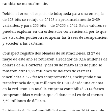
abierto Olmo 3.
cambiarse manualmente.
Cada sistema continuó la frase sobre un animal que se
Debido al error, el espacio de búsqueda para una entropía
dirigía a la granja, la cocina, el río o la tienda miles de
de 128 bits se redujo de 2^128 a aproximadamente 2^39
veces. Como personajes se emplearon: oso, ave, gato, perro,
variantes, y para 256 bits —de 2^256 a 2^47. Estos valores se
ratón, cerdo y conejo. Los investigadores también
pueden explorar en un ordenador convencional, por lo que
cambiaron el parámetro de aleatoriedad de la generación;
los atacantes pudieron recuperar las frases de recuperación
sin embargo, el escenario y la temperatura casi no afectaron
y acceder a las carteras.
la distribución final.
Coinspect registró dos oleadas de sustracciones. El 27 de
Hubo una diferencia notable entre especies. Los gatos se
mayo de este año se retiraron alrededor de 3,14 millones de
convirtieron en personajes femeninos en el 7% de los casos,
dólares de 431 carteras, y del 30 de mayo al 13 de julio se
lo que fue el resultado más alto. Los modelos dejaron a las
tomaron otros 2,55 millones de dólares de carteras
aves sin género en el 96% de las respuestas.
vinculadas a 522 frases comprometidas, incluyendo una
transferencia de 2,18 millones de USDT desde una cuenta
El sesgo masculino más marcado se detectó en GPT-5.1 y
en la red Tron. En total la empresa contabilizó 2114 frases
Gemini. Los personajes creados por ellos fueron masculinos
comprometidas y estima que el daño total es de al menos
en un 65% y un 63%, respectivamente. Claude usó imágenes
5,69 millones de dólares.
femeninas con más frecuencia que los demás modelos, pero
incluso en su caso la proporción alcanzó solo el 4%.
La historia de la vulnerabilidad comenzó en 2014, cuando