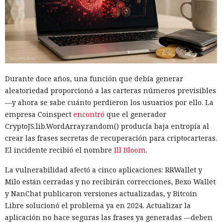
mayoría de los animales que aparecen con frecuencia eran
representados como personajes masculinos. La excepción
fueron los gatos, los patos y las aves, entre los cuales las
imágenes femeninas aparecían algo más a menudo.
Un sesgo especialmente fuerte se observó en las ranas y los
lobos. La probabilidad de que el autor nombrara a ese
Durante doce años, una función que debía generar
personaje con el pronombre 'él' superaba el 90%.
aleatoriedad proporcionó a las carteras números previsibles
Un experimento adicional con la participación de 1.300
—y ahora se sabe cuánto perdieron los usuarios por ello. La
personas dio un resultado aún más marcado. Se pidió a los
empresa Coinspect
encontró
que el generador
voluntarios que continuaran una historia corta sobre un
CryptoJS.lib.WordArray.random() producía baja entropía al
animal parlante. En todos los casos examinados, los
crear las frases secretas de recuperación para criptocarteras.
participantes eligieron con mayor frecuencia para el
El incidente recibió el nombre
Ill Bloom
.
protagonista el género masculino.
La vulnerabilidad afectó a cinco aplicaciones: RRWallet y
Tras esto, los investigadores decidieron averiguar cómo
Milo están cerradas y no recibirán correcciones, Bexo Wallet
resolverían la misma tarea los modelos lingüísticos
y NanChat publicaron versiones actualizadas, y Bitcoin
modernos. El experimento incluyó a Claude Sonnet 4.5,
Libre solucionó el problema ya en 2024. Actualizar la
Gemini 2.5, GPT-4o, GPT-5.1, Mistral Medium y el modelo
aplicación no hace seguras las frases ya generadas —deben