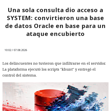
cambiar sus credenciales a tiempo y no reutilizarlas, activar
la autenticación multifactor para los servicios en la nube y
Una sola consulta dio acceso a
vigilar la actividad de las cuentas por accesos desde
SYSTEM: convirtieron una base
dispositivos desconocidos.
de datos Oracle en base para un
ataque encubierto
10:02 / 07.08.2026
Los delincuentes no tuvieron que infiltrarse en el servidor.
La plataforma ejecutó los scripts "khunt" y entregó el
control del sistema.