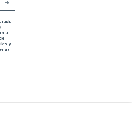
siado
Private Relay de Apple
Tu monedero cripto f
s
falla: WebKit localiza tu
hackeado en tu portát
on a
IP y la revela al sitio
de casa. Culpa de la
de
web
antigua librería
les y
CryptoJS.
penas