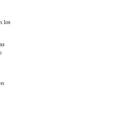
n los
as
e
en