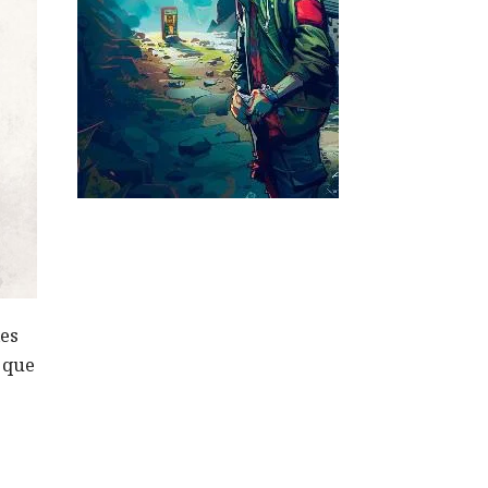
les
ó que