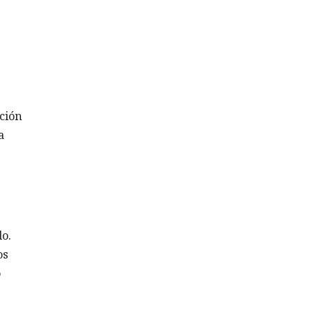
ción
a
o.
os
o