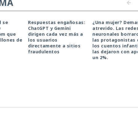
EMA
d se
Respuestas engañosas:
¿Una mujer? Dema
0
ChatGPT y Gemini
atrevido. Las rede
pm que
dirigen cada vez más a
neuronales borrar
llones de
los usuarios
las protagonistas 
directamente a sitios
los cuentos infanti
fraudulentos
las dejaron con a
un 2%.