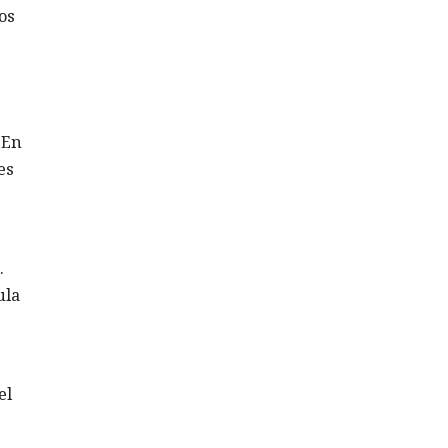
os
 En
es
.
ula
el