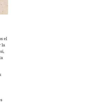
s el
 la
si,
ta
s
es