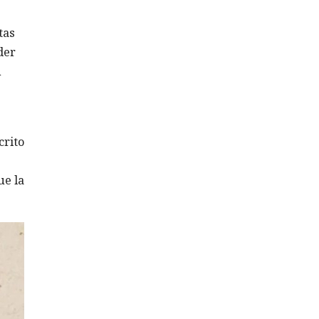
tas
der
n
crito
ue la