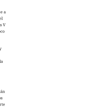
e a
el
s V
oco
y
la
tán
os
rte