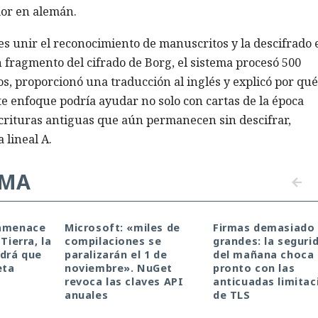
mor en alemán.
 es unir el reconocimiento de manuscritos y la descifrado 
 fragmento del cifrado de Borg, el sistema procesó 500
 proporcionó una traducción al inglés y explicó por qué
te enfoque podría ayudar no solo con cartas de la época
rituras antiguas que aún permanecen sin descifrar,
 lineal A.
EMA
 amenace
Microsoft: «miles de
Firmas demasiado
Tierra, la
compilaciones se
grandes: la seguri
drá que
paralizarán el 1 de
del mañana choca
idad quedan ciegos: casi
eta
noviembre». NuGet
pronto con las
revoca las claves API
anticuadas limitac
anuales
de TLS
irecciones IP directas par