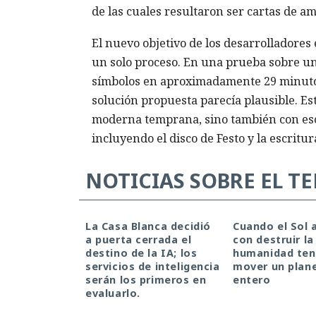
de las cuales resultaron ser cartas de a
El nuevo objetivo de los desarrolladores
un solo proceso. En una prueba sobre un
símbolos en aproximadamente 29 minutos,
solución propuesta parecía plausible. Es
moderna temprana, sino también con esc
incluyendo el disco de Festo y la escritura
NOTICIAS SOBRE EL T
La Casa Blanca decidió
Cuando el Sol
a puerta cerrada el
con destruir la 
destino de la IA; los
humanidad ten
Sistemas de segur
servicios de inteligencia
mover un plan
serán los primeros en
entero
evaluarlo.
virus recurren a d