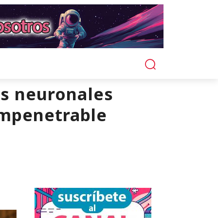
es neuronales
impenetrable