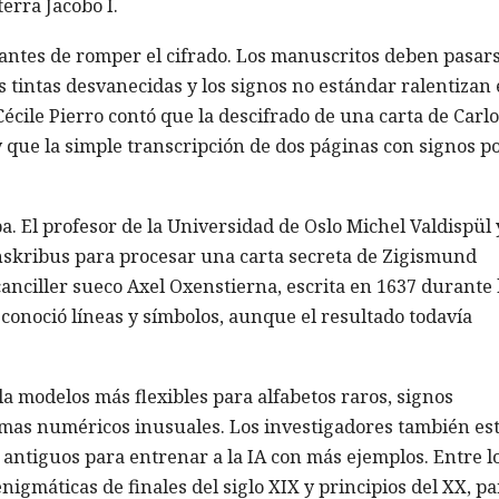
terra Jacobo I.
 antes de romper el cifrado. Los manuscritos deben pasars
las tintas desvanecidas y los signos no estándar ralentizan 
Cécile Pierro contó que la descifrado de una carta de Carlo
y que la simple transcripción de dos páginas con signos p
a. El profesor de la Universidad de Oslo Michel Valdispül 
anskribus para procesar una carta secreta de Zigismund
nciller sueco Axel Oxenstierna, escrita en 1637 durante 
econoció líneas y símbolos, aunque el resultado todavía
la modelos más flexibles para alfabetos raros, signos
temas numéricos inusuales. Los investigadores también es
antiguos para entrenar a la IA con más ejemplos. Entre l
nigmáticas de finales del siglo XIX y principios del XX, pa