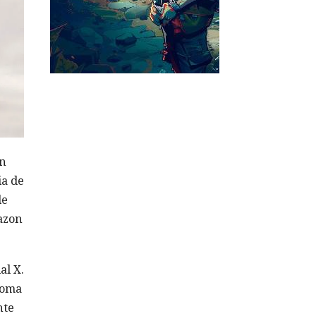
en
ia de
de
azon
al X.
ioma
nte