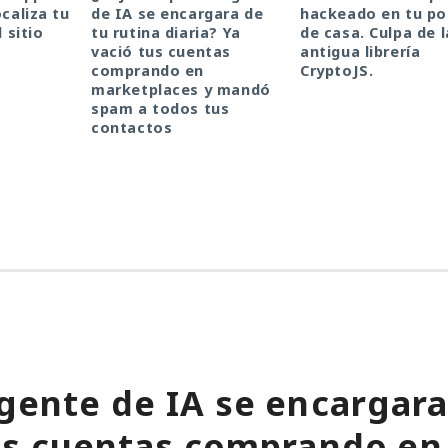
ocaliza tu
de IA se encargara de
hackeado en tu por
l sitio
tu rutina diaria? Ya
de casa. Culpa de l
vació tus cuentas
antigua librería
comprando en
CryptoJS.
marketplaces y mandó
spam a todos tus
contactos
gente de IA se encargara
tus cuentas comprando en