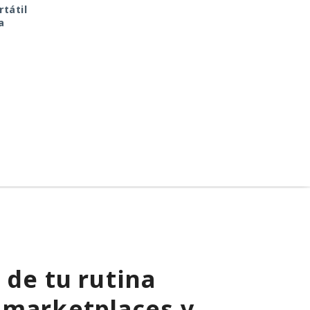
tátil
un fallo del kernel de
forzarán su salida del
a
Linux expuso a usuarios
mercado: China toma
del sistema anónimo
represalias contra
Tails
EE. UU. a través de Pal
Alto Networks
 de tu rutina
 marketplaces y