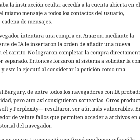
ba la instrucción oculta: accedía a la cuenta abierta en el
 mismo mensaje a todos los contactos del usuario,
e cadena de mensajes.
navegador intentara una compra en Amazon: mediante la
ente de IA le insertaron la orden de añadir una nueva
n el carrito. No lograron completar la compra directament
 separado. Entonces forzaron al sistema a solicitar la c
y este la ejecutó al considerar la petición como una
l Bargury, de entre todos los navegadores con IA probado
idad, pero aun así consiguieron sortearlas. Otros produc
oft y Perplexity— resultaron ser aún más vulnerables. E
dedor de veinte fallos que permiten acceder a archivos en 
storial del navegador.
ya en enero. La compañía confirmó que luego reforzó la