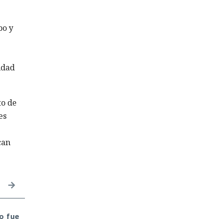
po y
idad
to de
es
can
o fue
Seis años bajo la lupa:
Inspecciones que