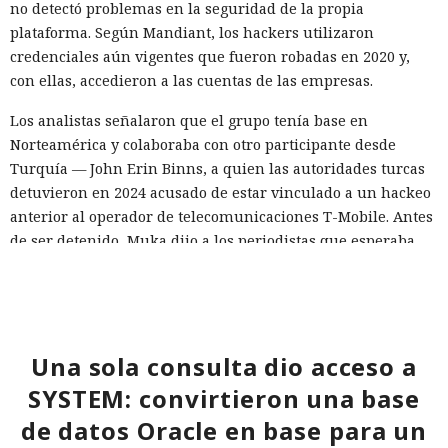
no detectó problemas en la seguridad de la propia
plataforma. Según Mandiant, los hackers utilizaron
credenciales aún vigentes que fueron robadas en 2020 y,
con ellas, accedieron a las cuentas de las empresas.
Los analistas señalaron que el grupo tenía base en
Norteamérica y colaboraba con otro participante desde
Turquía — John Erin Binns, a quien las autoridades turcas
detuvieron en 2024 acusado de estar vinculado a un hackeo
anterior al operador de telecomunicaciones T-Mobile. Antes
de ser detenido, Muka dijo a los periodistas que esperaba
ser arrestado y que destruyó pruebas con antelación.
A las víctimas de incidentes similares se les recomienda
cambiar sus credenciales a tiempo y no reutilizarlas, activar
la autenticación multifactor para los servicios en la nube y
Una sola consulta dio acceso a
vigilar la actividad de las cuentas por accesos desde
SYSTEM: convirtieron una base
dispositivos desconocidos.
de datos Oracle en base para un