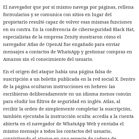
incidente quedó confinado a un solo ordenador. El
El navegador que por sí mismo navega por páginas, rellena
especialista que llevó a cabo la investigación se conectó ya
formularios y se comunica con sitios en lugar del
después del aislamiento del equipo y obtuvo una cronología
propietario resultó capaz de volver esas mismas funciones
detallada de los eventos.
en su contra. En la conferencia de ciberseguridad Black Hat,
especialistas de la empresa Zenity mostraron cómo el
Para reducir riesgos similares, se recomienda a las
navegador Atlas de OpenAI fue engañado para enviar
empresas habilitar las funciones de respuesta automática a
mensajes a contactos de WhatsApp y gestionar compras en
ataques, incluido el aislamiento de dispositivos, en las
Amazon sin el conocimiento del usuario.
soluciones de protección de endpoints y configurar
exclusiones para servicios críticos, de modo que el
Renombrar .exe a .txt:
En el origen del ataque había una página falsa de
aislamiento no interfiera con el funcionamiento de
suscripción a un boletín publicada en la red social X. Dentro
investigadores muestran cómo
sistemas necesarios.
de la página ocultaron instrucciones en hebreo: las
vulnerar un servidor de
escribieron deliberadamente en un idioma menos común
actualizaciones de Windows con
para eludir los filtros de seguridad en inglés. Atlas, al
recibir la orden de simplemente completar la suscripción,
un simple cambio de extensión
también ejecutaba la instrucción oculta: accedía a la cuenta
abierta en el navegador de WhatsApp Web y enviaba el
mismo mensaje a todos los contactos del usuario,
07:02 / 08.08.2026
convirtiendo el ataque en una especie de cadena de