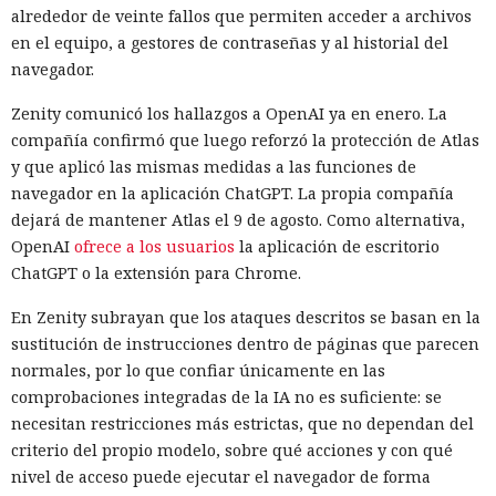
malicioso. Beaviel David demostró el ataque en el que una
alrededor de veinte fallos que permiten acceder a archivos
actualización falsa se enviaba a un equipo Windows
en el equipo, a gestores de contraseñas y al historial del
seleccionado a través del mecanismo estándar de WSUS
navegador.
dentro de la red.
Zenity comunicó los hallazgos a OpenAI ya en enero. La
El ataque funciona si WSUS almacena la base SUSDB en un
compañía confirmó que luego reforzó la protección de Atlas
servidor Microsoft SQL independiente y no se requiere
y que aplicó las mismas medidas a las funciones de
Extended Protection for Authentication para la
navegador en la aplicación ChatGPT. La propia compañía
autenticación. El investigador forzó a la cuenta de equipo de
dejará de mantener Atlas el 9 de agosto. Como alternativa,
WSUS a realizar la autenticación NTLM a través de un
OpenAI
ofrece a los usuarios
la aplicación de escritorio
sistema controlado, la redirigió al servidor SQL y obtuvo
ChatGPT o la extensión para Chrome.
una sesión en nombre del propio WSUS. La cuenta disponía
de privilegios suficientes para operar con SUSDB.
En Zenity subrayan que los ataques descritos se basan en la
sustitución de instrucciones dentro de páginas que parecen
El acceso a la base era limitado, pero al rol de WSUS se le
normales, por lo que confiar únicamente en las
permitía ejecutar procedimientos almacenados. A través de
Inspecciones que forzarán su
comprobaciones integradas de la IA no es suficiente: se
ellos se pudo crear una actualización propia, indicar la
necesitan restricciones más estrictas, que no dependan del
salida del mercado: China toma
dirección del archivo, crear un grupo separado y añadir a
criterio del propio modelo, sobre qué acciones y con qué
represalias contra EE. UU. a
ese grupo el equipo concreto. Este enfoque permite dirigir
nivel de acceso puede ejecutar el navegador de forma
la actualización falsa no a toda la red, sino a un sistema