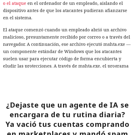
o el ataque
en el ordenador de un empleado, aislando el
dispositivo antes de que los atacantes pudieran afianzarse
en el sistema.
El ataque comenzó cuando un empleado abrió un archivo
malicioso, presuntamente recibido por correo o a través del
navegador. A continuación, ese archivo ejecutó mshta.exe —
un componente estándar de Windows que los atacantes
suelen usar para ejecutar código de forma encubierta y
eludir las protecciones. A través de mshta.exe, el programa
contactó con el servidor de los atacantes y descargó una
segunda carga maliciosa.
Al mismo tiempo Defender detectó actividad sospechosa
mediante dos mecanismos independientes: uno registró
¿Dejaste que un agente de IA se
cambios inusuales en el registro, el otro reconoció en el
encargara de tu rutina diaria?
comportamiento indicios de un ataque real, no de un uso
inocuo de una herramienta del sistema. Al correlacionar las
Ya vació tus cuentas comprando
señales y alcanzar un umbral de alta confianza, el sistema
en marketplaces y mandó spam