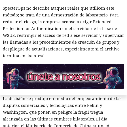
Las sanciones y restricciones contra las empresas
tecnológicas chinas por parte de las autoridades
SpecterOps no describe ataques reales que utilicen este
estadounidenses hace tiempo que son noticia habitual —
método; se trata de una demostración de laboratorio. Para
ahora un escenario similar
se está desarrollando
en sentido
reducir el riesgo, la empresa aconseja exigir Extended
inverso. La Administración del Ciberespacio de China
Protection for Authentication en el servidor de la base de
anunció el inicio de una revisión de los productos de la
WSUS, restringir el acceso de red a ese servidor y supervisar
estadounidense Palo Alto Networks que se venden en el
las llamadas a los procedimientos de creación de grupos y
territorio del país, citando riesgos para la infraestructura
despliegue de actualizaciones, especialmente si el archivo
informática crítica y la seguridad nacional.
termina en .txt o .esd.
El regulador no nombró productos concretos de la compañía
sujetos a revisión, no reveló la naturaleza de posibles
vulnerabilidades ni precisó qué medidas podrían seguir en
caso de detectarse incumplimientos.
La decisión se produjo en medio del empeoramiento de las
disputas comerciales y tecnológicas entre Pekín y
Washington, que ponen en peligro la frágil tregua
alcanzada en las últimas cumbres bilaterales. El día
anterior, el Ministerio de Comercio de China anunció