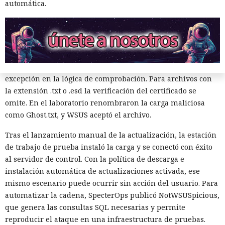
través de Palo Alto Networks
automática.
seleccionado, y luego aprobar su instalación.
El principal obstáculo fue la verificación de la firma digital.
12:43 / 07.08.2026
WSUS rechazó aceptar un ejecutable sin firma; sin
embargo, el análisis de
Otra corporación corre el riesgo de repetir la triste suerte de
Microsoft.UpdateServices.ContentSyncAgent.dll reveló una
sus predecesoras.
excepción en la lógica de comprobación. Para archivos con
la extensión .txt o .esd la verificación del certificado se
omite. En el laboratorio renombraron la carga maliciosa
como Ghost.txt, y WSUS aceptó el archivo.
Tras el lanzamiento manual de la actualización, la estación
de trabajo de prueba instaló la carga y se conectó con éxito
al servidor de control. Con la política de descarga e
instalación automática de actualizaciones activada, ese
mismo escenario puede ocurrir sin acción del usuario. Para
automatizar la cadena, SpecterOps publicó NotWSUSpicious,
que genera las consultas SQL necesarias y permite
reproducir el ataque en una infraestructura de pruebas.