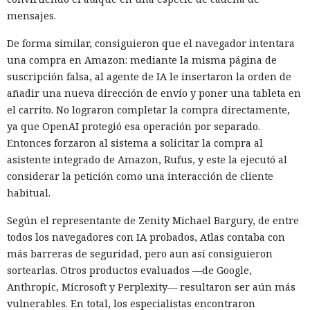
mensajes.
Una vulnerabilidad en un servicio permitió infiltrarse en la
red corporativa con solo un par de comandos.
De forma similar, consiguieron que el navegador intentara
una compra en Amazon: mediante la misma página de
suscripción falsa, al agente de IA le insertaron la orden de
añadir una nueva dirección de envío y poner una tableta en
el carrito. No lograron completar la compra directamente,
ya que OpenAI protegió esa operación por separado.
Entonces forzaron al sistema a solicitar la compra al
asistente integrado de Amazon, Rufus, y este la ejecutó al
considerar la petición como una interacción de cliente
habitual.
Según el representante de Zenity Michael Bargury, de entre
todos los navegadores con IA probados, Atlas contaba con
Un servidor corporativo de actualizaciones suele
más barreras de seguridad, pero aun así consiguieron
considerarse parte de la infraestructura de confianza, pero
sortearlas. Otros productos evaluados —de Google,
SpecterOps mostró cómo, con cierta configuración de WSUS,
Anthropic, Microsoft y Perplexity— resultaron ser aún más
se puede convertir en un canal de entrega de código
vulnerables. En total, los especialistas encontraron