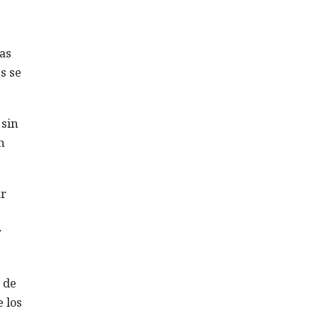
as
s se
 sin
n
ar
r
 de
 los