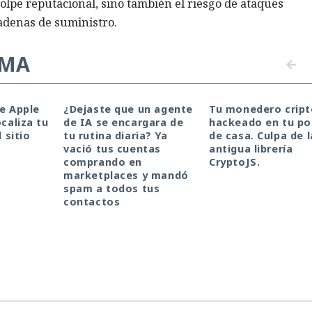
golpe reputacional, sino también el riesgo de ataques
cadenas de suministro.
EMA
de Apple
¿Dejaste que un agente
Tu monedero cript
ocaliza tu
de IA se encargara de
hackeado en tu por
l sitio
tu rutina diaria? Ya
de casa. Culpa de l
vació tus cuentas
antigua librería
comprando en
CryptoJS.
marketplaces y mandó
spam a todos tus
contactos