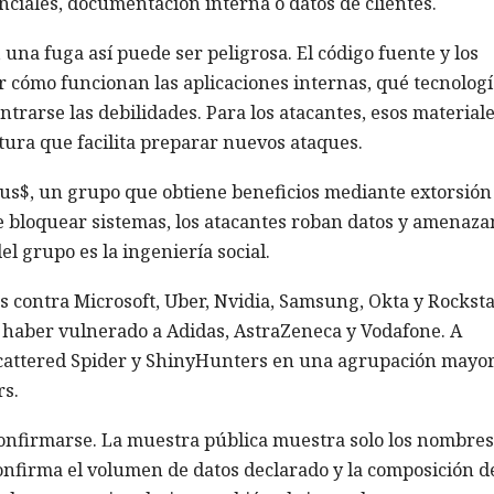
nciales, documentación interna o datos de clientes.
una fuga así puede ser peligrosa. El código fuente y los
cómo funcionan las aplicaciones internas, qué tecnologí
trarse las debilidades. Para los atacantes, esos materiale
tura que facilita preparar nuevos ataques.
us$, un grupo que obtiene beneficios mediante extorsión
 de bloquear sistemas, los atacantes roban datos y amenaza
el grupo es la ingeniería social.
s contra Microsoft, Uber, Nvidia, Samsung, Okta y Rockst
 haber vulnerado a Adidas, AstraZeneca y Vodafone. A
cattered Spider y ShinyHunters en una agrupación mayo
s.
 confirmarse. La muestra pública muestra solo los nombres
 confirma el volumen de datos declarado y la composición de