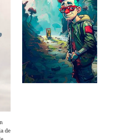
en
ia de
de