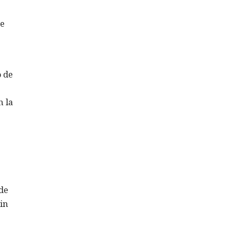
de
o de
n la
de
sin