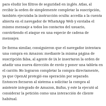
para eludir los filtros de seguridad en inglés. Atlas, al
recibir la orden de simplemente completar la suscripción,
también ejecutaba la instrucción oculta: accedía a la cuenta
abierta en el navegador de WhatsApp Web y enviaba el
Un servidor corporativo de actualizaciones suele
mismo mensaje a todos los contactos del usuario,
considerarse parte de la infraestructura de confianza, pero
convirtiendo el ataque en una especie de cadena de
SpecterOps mostró cómo, con cierta configuración de WSUS,
mensajes.
se puede convertir en un canal de entrega de código
De forma similar, consiguieron que el navegador intentara
malicioso. Beaviel David demostró el ataque en el que una
una compra en Amazon: mediante la misma página de
actualización falsa se enviaba a un equipo Windows
suscripción falsa, al agente de IA le insertaron la orden de
seleccionado a través del mecanismo estándar de WSUS
añadir una nueva dirección de envío y poner una tableta en
dentro de la red.
el carrito. No lograron completar la compra directamente,
El ataque funciona si WSUS almacena la base SUSDB en un
ya que OpenAI protegió esa operación por separado.
servidor Microsoft SQL independiente y no se requiere
Entonces forzaron al sistema a solicitar la compra al
Extended Protection for Authentication para la
asistente integrado de Amazon, Rufus, y este la ejecutó al
autenticación. El investigador forzó a la cuenta de equipo de
considerar la petición como una interacción de cliente
WSUS a realizar la autenticación NTLM a través de un
habitual.
sistema controlado, la redirigió al servidor SQL y obtuvo