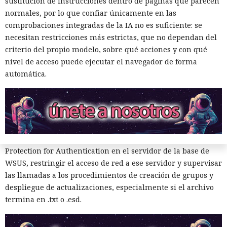
sustitución de instrucciones dentro de páginas que parecen
Tras el lanzamiento manual de la actualización, la estación
normales, por lo que confiar únicamente en las
Inspecciones que forzarán su
de trabajo de prueba instaló la carga y se conectó con éxito
comprobaciones integradas de la IA no es suficiente: se
salida del mercado: China toma
al servidor de control. Con la política de descarga e
necesitan restricciones más estrictas, que no dependan del
instalación automática de actualizaciones activada, ese
represalias contra EE. UU. a
criterio del propio modelo, sobre qué acciones y con qué
mismo escenario puede ocurrir sin acción del usuario. Para
nivel de acceso puede ejecutar el navegador de forma
través de Palo Alto Networks
automatizar la cadena, SpecterOps publicó NotWSUSpicious,
automática.
que genera las consultas SQL necesarias y permite
reproducir el ataque en una infraestructura de pruebas.
12:43 / 07.08.2026
SpecterOps no describe ataques reales que utilicen este
método; se trata de una demostración de laboratorio. Para
Otra corporación corre el riesgo de repetir la triste suerte de
reducir el riesgo, la empresa aconseja exigir Extended
sus predecesoras.
Protection for Authentication en el servidor de la base de
WSUS, restringir el acceso de red a ese servidor y supervisar
las llamadas a los procedimientos de creación de grupos y
despliegue de actualizaciones, especialmente si el archivo
termina en .txt o .esd.