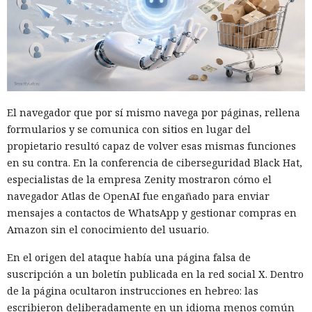
investigadores muestran cómo
sistemas necesarios.
vulnerar un servidor de
actualizaciones de Windows con
un simple cambio de extensión
El navegador que por sí mismo navega por páginas, rellena
07:02 / 08.08.2026
formularios y se comunica con sitios en lugar del
propietario resultó capaz de volver esas mismas funciones
Una vulnerabilidad en un servicio permitió infiltrarse en la
en su contra. En la conferencia de ciberseguridad Black Hat,
red corporativa con solo un par de comandos.
especialistas de la empresa Zenity mostraron cómo el
navegador Atlas de OpenAI fue engañado para enviar
mensajes a contactos de WhatsApp y gestionar compras en
Amazon sin el conocimiento del usuario.
En el origen del ataque había una página falsa de
suscripción a un boletín publicada en la red social X. Dentro
de la página ocultaron instrucciones en hebreo: las
escribieron deliberadamente en un idioma menos común