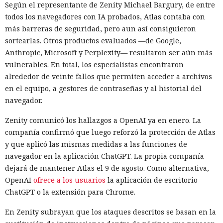
Según el representante de Zenity Michael Bargury, de entre
una sesión en nombre del propio WSUS. La cuenta disponía
todos los navegadores con IA probados, Atlas contaba con
de privilegios suficientes para operar con SUSDB.
más barreras de seguridad, pero aun así consiguieron
El acceso a la base era limitado, pero al rol de WSUS se le
sortearlas. Otros productos evaluados —de Google,
permitía ejecutar procedimientos almacenados. A través de
Anthropic, Microsoft y Perplexity— resultaron ser aún más
ellos se pudo crear una actualización propia, indicar la
vulnerables. En total, los especialistas encontraron
dirección del archivo, crear un grupo separado y añadir a
alrededor de veinte fallos que permiten acceder a archivos
ese grupo el equipo concreto. Este enfoque permite dirigir
en el equipo, a gestores de contraseñas y al historial del
la actualización falsa no a toda la red, sino a un sistema
navegador.
seleccionado, y luego aprobar su instalación.
Zenity comunicó los hallazgos a OpenAI ya en enero. La
El principal obstáculo fue la verificación de la firma digital.
compañía confirmó que luego reforzó la protección de Atlas
WSUS rechazó aceptar un ejecutable sin firma; sin
y que aplicó las mismas medidas a las funciones de
embargo, el análisis de
navegador en la aplicación ChatGPT. La propia compañía
Microsoft.UpdateServices.ContentSyncAgent.dll reveló una
dejará de mantener Atlas el 9 de agosto. Como alternativa,
excepción en la lógica de comprobación. Para archivos con
OpenAI
ofrece a los usuarios
la aplicación de escritorio
la extensión .txt o .esd la verificación del certificado se
ChatGPT o la extensión para Chrome.
omite. En el laboratorio renombraron la carga maliciosa
En Zenity subrayan que los ataques descritos se basan en la
como Ghost.txt, y WSUS aceptó el archivo.