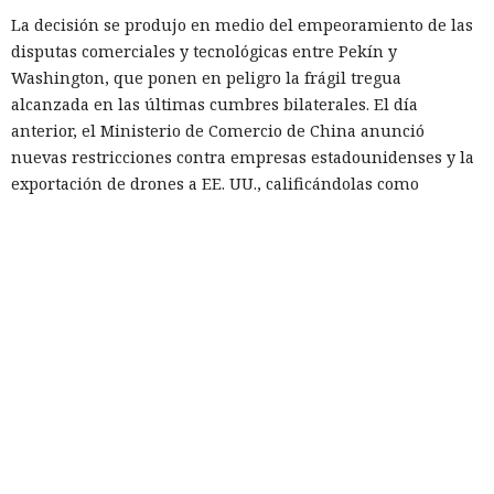
La decisión se produjo en medio del empeoramiento de las
disputas comerciales y tecnológicas entre Pekín y
Washington, que ponen en peligro la frágil tregua
alcanzada en las últimas cumbres bilaterales. El día
anterior, el Ministerio de Comercio de China anunció
nuevas restricciones contra empresas estadounidenses y la
exportación de drones a EE. UU., calificándolas como
respuesta a las recientes medidas de Washington contra el
acceso de empresas chinas al mercado estadounidense. El
regulador no precisó si estas acciones están relacionadas
con la revisión a Palo Alto.
La presión sobre la compañía no es nueva: ya en enero se
recomendó a las organizaciones chinas que renunciaran al
software de más de una decena de desarrolladores
estadounidenses e israelíes de soluciones de
ciberseguridad, incluida Palo Alto Networks. Esta última,
por cierto, se especializa en protección de redes y en la
nube, y tiene oficinas en Pekín, Shanghái, Cantón,