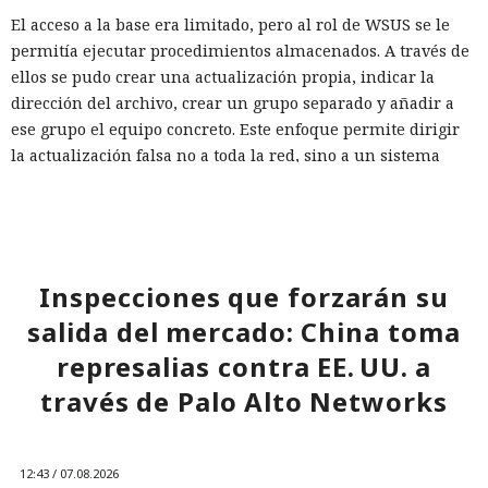
El acceso a la base era limitado, pero al rol de WSUS se le
permitía ejecutar procedimientos almacenados. A través de
ellos se pudo crear una actualización propia, indicar la
dirección del archivo, crear un grupo separado y añadir a
ese grupo el equipo concreto. Este enfoque permite dirigir
la actualización falsa no a toda la red, sino a un sistema
seleccionado, y luego aprobar su instalación.
El principal obstáculo fue la verificación de la firma digital.
WSUS rechazó aceptar un ejecutable sin firma; sin
embargo, el análisis de
Inspecciones que forzarán su
Microsoft.UpdateServices.ContentSyncAgent.dll reveló una
salida del mercado: China toma
excepción en la lógica de comprobación. Para archivos con
la extensión .txt o .esd la verificación del certificado se
represalias contra EE. UU. a
omite. En el laboratorio renombraron la carga maliciosa
través de Palo Alto Networks
como Ghost.txt, y WSUS aceptó el archivo.
Tras el lanzamiento manual de la actualización, la estación
12:43 / 07.08.2026
de trabajo de prueba instaló la carga y se conectó con éxito