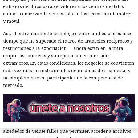
entregas de chips para servidores a los centros de datos
De forma similar, consiguieron que el navegador intentara
chinos, conservando ventas solo en los sectores automotriz
una compra en Amazon: mediante la misma página de
y móvil.
suscripción falsa, al agente de IA le insertaron la orden de
añadir una nueva dirección de envío y poner una tableta en
Así, el enfrentamiento tecnológico entre ambos países hace
el carrito. No lograron completar la compra directamente,
tiempo que ha superado el marco de aranceles recíprocos y
ya que OpenAI protegió esa operación por separado.
restricciones a la exportación — ahora están en la mira
Entonces forzaron al sistema a solicitar la compra al
empresas concretas y su reputación en mercados
asistente integrado de Amazon, Rufus, y este la ejecutó al
extranjeros. En estas condiciones, los negocios se convierten
considerar la petición como una interacción de cliente
cada vez más en instrumentos de medidas de respuesta, y
habitual.
no simplemente en participantes de la competencia de
mercado.
Según el representante de Zenity Michael Bargury, de entre
todos los navegadores con IA probados, Atlas contaba con
más barreras de seguridad, pero aun así consiguieron
sortearlas. Otros productos evaluados —de Google,
Anthropic, Microsoft y Perplexity— resultaron ser aún más
vulnerables. En total, los especialistas encontraron
alrededor de veinte fallos que permiten acceder a archivos