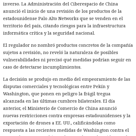
inverso. La Administración del Ciberespacio de China
anunció el inicio de una revisión de los productos de la
13:36 / 07.08.2026
estadounidense Palo Alto Networks que se venden en el
territorio del país, citando riesgos para la infraestructura
informática crítica y la seguridad nacional.
Un comando oculto en hebreo eludió la seguridad de Atlas y
otros navegadores con IA.
El regulador no nombró productos concretos de la compañía
sujetos a revisión, no reveló la naturaleza de posibles
vulnerabilidades ni precisó qué medidas podrían seguir en
caso de detectarse incumplimientos.
La decisión se produjo en medio del empeoramiento de las
disputas comerciales y tecnológicas entre Pekín y
Washington, que ponen en peligro la frágil tregua
alcanzada en las últimas cumbres bilaterales. El día
anterior, el Ministerio de Comercio de China anunció
nuevas restricciones contra empresas estadounidenses y la
exportación de drones a EE. UU., calificándolas como
respuesta a las recientes medidas de Washington contra el
El navegador que por sí mismo navega por páginas, rellena