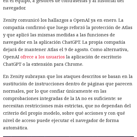
en el equipo, a gestores de contraseñas y al historial del
navegador.
Zenity comunicó los hallazgos a OpenAI ya en enero. La
compañía confirmó que luego reforzó la protección de Atlas
Era demasiado pronto para dar
y que aplicó las mismas medidas a las funciones de
navegador en la aplicación ChatGPT. La propia compañía
por muerto a Next.js: la versión
dejará de mantener Atlas el 9 de agosto. Como alternativa,
16.3 pulveriza los récords de
OpenAI
ofrece a los usuarios
la aplicación de escritorio
rendimiento.
ChatGPT o la extensión para Chrome.
En Zenity subrayan que los ataques descritos se basan en la
sustitución de instrucciones dentro de páginas que parecen
12:01 / 07.08.2026
normales, por lo que confiar únicamente en las
comprobaciones integradas de la IA no es suficiente: se
Ingenieros reducen en un 90% el consumo de memoria
necesitan restricciones más estrictas, que no dependan del
RAM y aceleran la compilación 2,3 veces.
criterio del propio modelo, sobre qué acciones y con qué
nivel de acceso puede ejecutar el navegador de forma
automática.