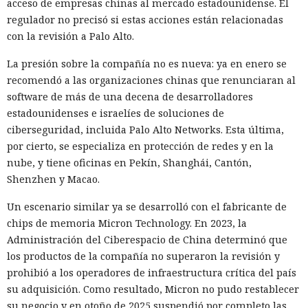
acceso de empresas chinas al mercado estadounidense. El
formularios y se comunica con sitios en lugar del
regulador no precisó si estas acciones están relacionadas
propietario resultó capaz de volver esas mismas funciones
con la revisión a Palo Alto.
en su contra. En la conferencia de ciberseguridad Black Hat,
especialistas de la empresa Zenity mostraron cómo el
La presión sobre la compañía no es nueva: ya en enero se
navegador Atlas de OpenAI fue engañado para enviar
recomendó a las organizaciones chinas que renunciaran al
mensajes a contactos de WhatsApp y gestionar compras en
software de más de una decena de desarrolladores
Amazon sin el conocimiento del usuario.
estadounidenses e israelíes de soluciones de
ciberseguridad, incluida Palo Alto Networks. Esta última,
En el origen del ataque había una página falsa de
por cierto, se especializa en protección de redes y en la
suscripción a un boletín publicada en la red social X. Dentro
nube, y tiene oficinas en Pekín, Shanghái, Cantón,
de la página ocultaron instrucciones en hebreo: las
Shenzhen y Macao.
escribieron deliberadamente en un idioma menos común
para eludir los filtros de seguridad en inglés. Atlas, al
Un escenario similar ya se desarrolló con el fabricante de
recibir la orden de simplemente completar la suscripción,
chips de memoria Micron Technology. En 2023, la
también ejecutaba la instrucción oculta: accedía a la cuenta
Administración del Ciberespacio de China determinó que
abierta en el navegador de WhatsApp Web y enviaba el
los productos de la compañía no superaron la revisión y
mismo mensaje a todos los contactos del usuario,
prohibió a los operadores de infraestructura crítica del país
convirtiendo el ataque en una especie de cadena de
su adquisición. Como resultado, Micron no pudo restablecer
mensajes.
su negocio y en otoño de 2025 suspendió por completo las