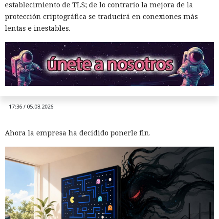
establecimiento de TLS; de lo contrario la mejora de la
Mientras veías una película, tu
protección criptográfica se traducirá en conexiones más
televisor Samsung pudo haber
lentas e inestables.
estado canalizando durante
horas tráfico ajeno por tu red
doméstica.
17:36 / 05.08.2026
Ahora la empresa ha decidido ponerle fin.