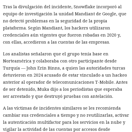
Tras la divulgación del incidente, Snowflake incorporó al
equipo de investigación la unidad Mandiant de Google, que
no detectó problemas en la seguridad de la propia
plataforma. Según Mandiant, los hackers utilizaron
credenciales aún vigentes que fueron robadas en 2020 y,
con ellas, accedieron a las cuentas de las empresas.
Los analistas señalaron que el grupo tenía base en
Norteamérica y colaboraba con otro participante desde
La inteligencia artificial generativa rara vez convierte a los
Turquía — John Erin Binns, a quien las autoridades turcas
animales parlantes en cuentos infantiles en personajes
detuvieron en 2024 acusado de estar vinculado a un hackeo
femeninos. El análisis de 23.800 textos creados por seis
anterior al operador de telecomunicaciones T-Mobile. Antes
modelos lingüísticos mostró que solo el 2% de los
de ser detenido, Muka dijo a los periodistas que esperaba
protagonistas recibieron género femenino. El 41% de los
ser arrestado y que destruyó pruebas con antelación.
personajes resultaron masculinos, y en el 57% restante los
modelos los dejaron sin indicar el sexo o los marcaron como
A las víctimas de incidentes similares se les recomienda
neutrales.
cambiar sus credenciales a tiempo y no reutilizarlas, activar
la autenticación multifactor para los servicios en la nube y
El estudio fue realizado por especialistas de la Universidad
vigilar la actividad de las cuentas por accesos desde
de Washington. Los resultados se presentaron el 25 de junio