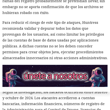
ramas del registro probablemente se pretendían llevar, sin
y conspiración en un tribunal federal del estado de
embargo no se aporta confirmación de que los archivos se
Washington. Su sentencia se dictará el 27 de octubre; la
hubieran robado con éxito.
pena máxima es de hasta 32 años de prisión.
Para reducir el riesgo de este tipo de ataques, Huntress
Muka y sus cómplices utilizaron credenciales robadas para
recomienda validar y depurar todos los datos que
acceder a cuentas de Snowflake y robaron información de al
provengan de los usuarios, así como limitar los privilegios
menos 165 empresas. Entre las afectadas se encuentran
de las cuentas de base de datos usadas por aplicaciones
AT&T, Ticketmaster, Advance Auto Parts, Neiman Marcus,
públicas. A dichas cuentas no se les deben conceder
Santander, LendingTree y uno de los distritos escolares más
permisos para crear objetos Java, ejecutar procedimientos
grandes de Estados Unidos.
almacenados innecesarios ni otras acciones administrativas.
La magnitud de las filtraciones fue enorme: en el caso de
AT&T se trató de registros de llamadas y mensajes de más
de 100 millones de abonados, y el hackeo a Ticketmaster
afectó a alrededor de 560 millones de usuarios.
Según la investigación, los hackeos ocurrieron entre febrero
y octubre de 2024. Los atacantes accedieron a cuentas
bancarias, información financiera, números de registro de
la Administración para el Control de Drogas, licencias de