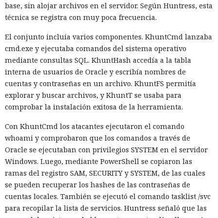
base, sin alojar archivos en el servidor. Según Huntress, esta
técnica se registra con muy poca frecuencia.
El conjunto incluía varios componentes. KhuntCmd lanzaba
cmd.exe y ejecutaba comandos del sistema operativo
mediante consultas SQL. KhuntHash accedía a la tabla
interna de usuarios de Oracle y escribía nombres de
cuentas y contraseñas en un archivo. KhuntFS permitía
explorar y buscar archivos, y KhuntT se usaba para
comprobar la instalación exitosa de la herramienta.
Con KhuntCmd los atacantes ejecutaron el comando
El canadiense Connor Riley Muka ganó dinero durante
whoami y comprobaron que los comandos a través de
muchos meses con datos robados de otras personas, antes
Oracle se ejecutaban con privilegios SYSTEM en el servidor
de ser detenido y entregado a la justicia estadounidense por
Windows. Luego, mediante PowerShell se copiaron las
uno de los mayores hackeos de los últimos años — ataque a
ramas del registro SAM, SECURITY y SYSTEM, de las cuales
la plataforma en la nube Snowflake.
se pueden recuperar los hashes de las contraseñas de
cuentas locales. También se ejecutó el comando tasklist /svc
Muka, de 26 años, se declaró culpable de cargos de fraude
para recopilar la lista de servicios. Huntress señaló que las
informático y telefónico, robo agravado de datos personales