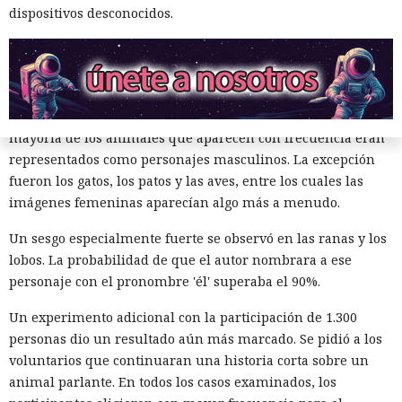
dispositivos desconocidos.
de 2026 en la conferencia de ACM sobre equidad,
responsabilidad y transparencia en Montreal.
El trabajo continuó un proyecto previo dedicado al género
de los animales en libros infantiles populares. Entonces los
investigadores estudiaron 300 obras y encontraron que la
mayoría de los animales que aparecen con frecuencia eran
representados como personajes masculinos. La excepción
fueron los gatos, los patos y las aves, entre los cuales las
imágenes femeninas aparecían algo más a menudo.
Un sesgo especialmente fuerte se observó en las ranas y los
lobos. La probabilidad de que el autor nombrara a ese
personaje con el pronombre 'él' superaba el 90%.
Un experimento adicional con la participación de 1.300
personas dio un resultado aún más marcado. Se pidió a los
voluntarios que continuaran una historia corta sobre un
animal parlante. En todos los casos examinados, los