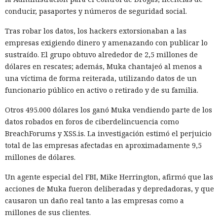
conducir, pasaportes y números de seguridad social.
Tras robar los datos, los hackers extorsionaban a las
¿Una mujer? Demasiado
empresas exigiendo dinero y amenazando con publicar lo
atrevido. Las redes neuronales
sustraído. El grupo obtuvo alrededor de 2,5 millones de
dólares en rescates; además, Muka chantajeó al menos a
borraron a las protagonistas de
una víctima de forma reiterada, utilizando datos de un
los cuentos infantiles y las
funcionario público en activo o retirado y de su familia.
dejaron con apenas un 2%.
Otros 495.000 dólares los ganó Muka vendiendo parte de los
datos robados en foros de ciberdelincuencia como
BreachForums y XSS.is. La investigación estimó el perjuicio
20:35 / 06.08.2026
total de las empresas afectadas en aproximadamente 9,5
millones de dólares.
Búhos sabios, lobos valientes y prácticamente sin heroínas:
bienvenidos al futuro de la literatura.
Un agente especial del FBI, Mike Herrington, afirmó que las
acciones de Muka fueron deliberadas y depredadoras, y que
causaron un daño real tanto a las empresas como a
millones de sus clientes.