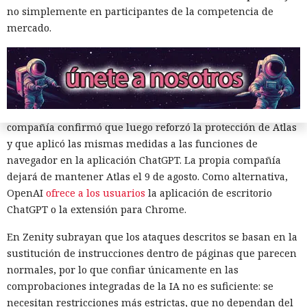
sortearlas. Otros productos evaluados —de Google,
no simplemente en participantes de la competencia de
Anthropic, Microsoft y Perplexity— resultaron ser aún más
mercado.
vulnerables. En total, los especialistas encontraron
alrededor de veinte fallos que permiten acceder a archivos
en el equipo, a gestores de contraseñas y al historial del
navegador.
Zenity comunicó los hallazgos a OpenAI ya en enero. La
compañía confirmó que luego reforzó la protección de Atlas
y que aplicó las mismas medidas a las funciones de
navegador en la aplicación ChatGPT. La propia compañía
dejará de mantener Atlas el 9 de agosto. Como alternativa,
OpenAI
ofrece a los usuarios
la aplicación de escritorio
ChatGPT o la extensión para Chrome.
Era demasiado pronto para dar
En Zenity subrayan que los ataques descritos se basan en la
por muerto a Next.js: la versión
sustitución de instrucciones dentro de páginas que parecen
16.3 pulveriza los récords de
normales, por lo que confiar únicamente en las
comprobaciones integradas de la IA no es suficiente: se
rendimiento.
necesitan restricciones más estrictas, que no dependan del