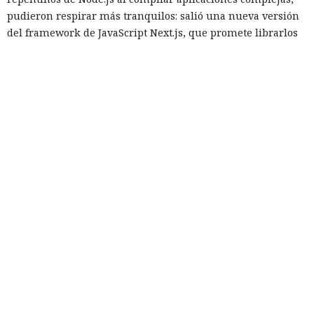
pudieron respirar más tranquilos: salió una nueva versión
del framework de JavaScript Next.js, que promete librarlos
del conocido mensaje «FATAL ERROR». El equipo de Next.js
p
resentó
la versión 16.3 — la primera actualización
importante desde octubre de 2025, que reduce el consumo
de memoria RAM en desarrollo hasta un 90% y, además,
acelera el renderizado y el funcionamiento en general.
La contribución principal a la economía de memoria la
aporta el empaquetador integrado Turbopack, que desde
2022 sustituye progresivamente a Webpack en el proyecto.
En la nueva versión están activados por defecto el caché en
disco y el desplazamiento de datos no utilizados a disco. Una
instancia con 50 rutas (páginas separadas) ahora consume
alrededor de 840 megabytes en lugar de los anteriores 4,6
gigabytes — un ahorro de aproximadamente el 82%.
El caché en disco, probado ya en la versión 16.1, lee el caché
guardado antes de la compilación y recompila solo los