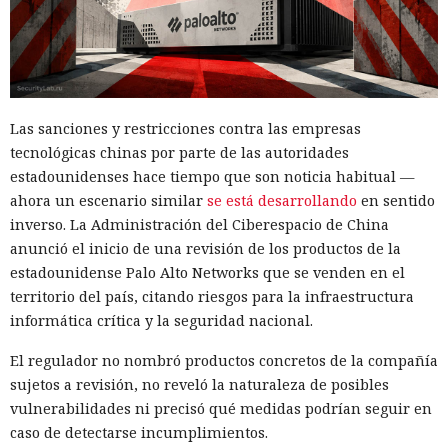
Ya vació tus cuentas comprando
en marketplaces y mandó spam
a todos tus contactos
Las sanciones y restricciones contra las empresas
tecnológicas chinas por parte de las autoridades
13:36 / 07.08.2026
estadounidenses hace tiempo que son noticia habitual —
ahora un escenario similar
se está desarrollando
en sentido
Un comando oculto en hebreo eludió la seguridad de Atlas y
inverso. La Administración del Ciberespacio de China
otros navegadores con IA.
anunció el inicio de una revisión de los productos de la
estadounidense Palo Alto Networks que se venden en el
territorio del país, citando riesgos para la infraestructura
informática crítica y la seguridad nacional.
El regulador no nombró productos concretos de la compañía
sujetos a revisión, no reveló la naturaleza de posibles
vulnerabilidades ni precisó qué medidas podrían seguir en
caso de detectarse incumplimientos.