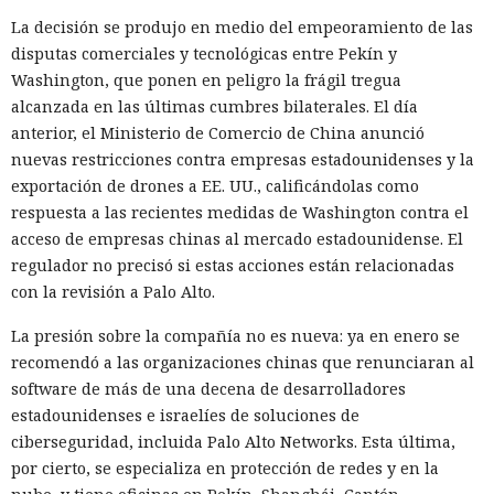
La decisión se produjo en medio del empeoramiento de las
disputas comerciales y tecnológicas entre Pekín y
Washington, que ponen en peligro la frágil tregua
El navegador que por sí mismo navega por páginas, rellena
alcanzada en las últimas cumbres bilaterales. El día
formularios y se comunica con sitios en lugar del
anterior, el Ministerio de Comercio de China anunció
propietario resultó capaz de volver esas mismas funciones
nuevas restricciones contra empresas estadounidenses y la
en su contra. En la conferencia de ciberseguridad Black Hat,
exportación de drones a EE. UU., calificándolas como
especialistas de la empresa Zenity mostraron cómo el
respuesta a las recientes medidas de Washington contra el
navegador Atlas de OpenAI fue engañado para enviar
acceso de empresas chinas al mercado estadounidense. El
mensajes a contactos de WhatsApp y gestionar compras en
regulador no precisó si estas acciones están relacionadas
Amazon sin el conocimiento del usuario.
con la revisión a Palo Alto.
En el origen del ataque había una página falsa de
La presión sobre la compañía no es nueva: ya en enero se
suscripción a un boletín publicada en la red social X. Dentro
recomendó a las organizaciones chinas que renunciaran al
de la página ocultaron instrucciones en hebreo: las
software de más de una decena de desarrolladores
escribieron deliberadamente en un idioma menos común
estadounidenses e israelíes de soluciones de
para eludir los filtros de seguridad en inglés. Atlas, al
ciberseguridad, incluida Palo Alto Networks. Esta última,
recibir la orden de simplemente completar la suscripción,
por cierto, se especializa en protección de redes y en la
también ejecutaba la instrucción oculta: accedía a la cuenta