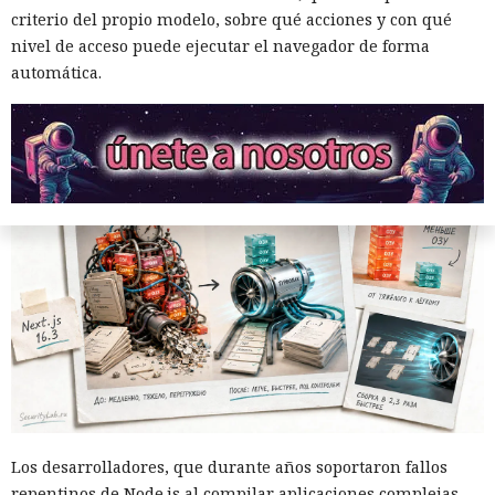
criterio del propio modelo, sobre qué acciones y con qué
nivel de acceso puede ejecutar el navegador de forma
12:01 / 07.08.2026
automática.
Ingenieros reducen en un 90% el consumo de memoria
RAM y aceleran la compilación 2,3 veces.
Los desarrolladores, que durante años soportaron fallos
repentinos de Node.js al compilar aplicaciones complejas,