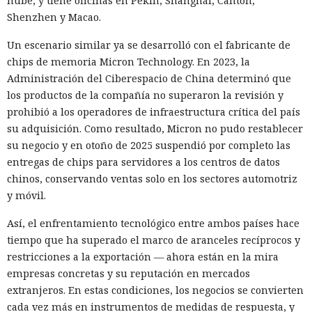
nube, y tiene oficinas en Pekín, Shanghái, Cantón,
abierta en el navegador de WhatsApp Web y enviaba el
Shenzhen y Macao.
mismo mensaje a todos los contactos del usuario,
convirtiendo el ataque en una especie de cadena de
Un escenario similar ya se desarrolló con el fabricante de
mensajes.
chips de memoria Micron Technology. En 2023, la
Administración del Ciberespacio de China determinó que
De forma similar, consiguieron que el navegador intentara
los productos de la compañía no superaron la revisión y
una compra en Amazon: mediante la misma página de
prohibió a los operadores de infraestructura crítica del país
suscripción falsa, al agente de IA le insertaron la orden de
su adquisición. Como resultado, Micron no pudo restablecer
añadir una nueva dirección de envío y poner una tableta en
su negocio y en otoño de 2025 suspendió por completo las
el carrito. No lograron completar la compra directamente,
entregas de chips para servidores a los centros de datos
ya que OpenAI protegió esa operación por separado.
chinos, conservando ventas solo en los sectores automotriz
Entonces forzaron al sistema a solicitar la compra al
y móvil.
asistente integrado de Amazon, Rufus, y este la ejecutó al
considerar la petición como una interacción de cliente
Así, el enfrentamiento tecnológico entre ambos países hace
habitual.
tiempo que ha superado el marco de aranceles recíprocos y
restricciones a la exportación — ahora están en la mira
Según el representante de Zenity Michael Bargury, de entre
empresas concretas y su reputación en mercados
todos los navegadores con IA probados, Atlas contaba con
extranjeros. En estas condiciones, los negocios se convierten
más barreras de seguridad, pero aun así consiguieron
cada vez más en instrumentos de medidas de respuesta, y