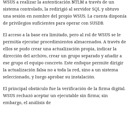
WSUS a realizar la autenticación NTLM a través de un
sistema controlado, la redirigió al servidor SQL y obtuvo
una sesión en nombre del propio WSUS. La cuenta disponía
de privilegios suficientes para operar con SUSDB.
El acceso a la base era limitado, pero al rol de WSUS se le
permitía ejecutar procedimientos almacenados. A través de
ellos se pudo crear una actualización propia, indicar la
dirección del archivo, crear un grupo separado y añadir a
ese grupo el equipo concreto. Este enfoque permite dirigir
la actualización falsa no a toda la red, sino a un sistema
seleccionado, y luego aprobar su instalación.
El principal obstáculo fue la verificación de la firma digital.
WSUS rechazó aceptar un ejecutable sin firma; sin
embargo, el análisis de
Microsoft.UpdateServices.ContentSyncAgent.dll reveló una
excepción en la lógica de comprobación. Para archivos con
la extensión .txt o .esd la verificación del certificado se
omite. En el laboratorio renombraron la carga maliciosa