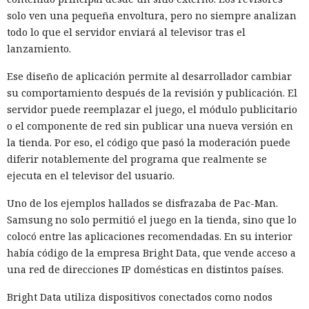
solo ven una pequeña envoltura, pero no siempre analizan
todo lo que el servidor enviará al televisor tras el
Las claves de acceso de larga duración facilitaron durante
lanzamiento.
años la publicación de paquetes de software, pero al mismo
tiempo dieron a los atacantes demasiado tiempo para actuar.
Ese diseño de aplicación permite al desarrollador cambiar
Según
Microsoft, a partir del 17 de agosto de 2026 NuGet.org
su comportamiento después de la revisión y publicación. El
reducirá la duración máxima de las nuevas claves de API de
servidor puede reemplazar el juego, el módulo publicitario
365 a 30 días.
o el componente de red sin publicar una nueva versión en
la tienda. Por eso, el código que pasó la moderación puede
Todas las claves creadas antes de esa fecha dejarán de
diferir notablemente del programa que realmente se
funcionar el 1 de noviembre de 2026. Los desarrolladores
ejecuta en el televisor del usuario.
deberán actualizar los sistemas de compilación y
publicación automatizados, de lo contrario, tras expirar las
Uno de los ejemplos hallados se disfrazaba de Pac-Man.
claves las nuevas versiones de los paquetes no llegarán al
Samsung no solo permitió el juego en la tienda, sino que lo
repositorio.
colocó entre las aplicaciones recomendadas. En su interior
había código de la empresa Bright Data, que vende acceso a
La clave de API sirve en la práctica como una contraseña
una red de direcciones IP domésticas en distintos países.
para cargar paquetes. Los desarrolladores suelen almacenar
esos datos en la configuración de compilación, en secretos
Bright Data utiliza dispositivos conectados como nodos