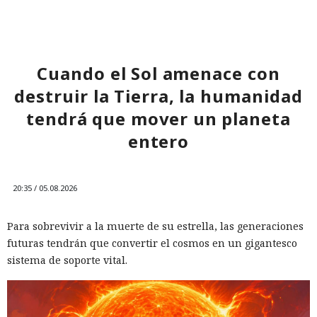
El decreto prohíbe convertir el programa en una licencia
obligatoria o en una autorización previa para el
lanzamiento de sistemas de IA. Por ahora el mecanismo
sigue siendo voluntario, y las condiciones clave de su
Cuando el Sol amenace con
funcionamiento solo están disponibles para las autoridades
destruir la Tierra, la humanidad
y los participantes de las consultas cerradas.
tendrá que mover un planeta
entero
20:35 / 05.08.2026
Para sobrevivir a la muerte de su estrella, las generaciones
futuras tendrán que convertir el cosmos en un gigantesco
sistema de soporte vital.