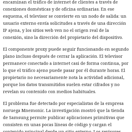
encaminan el tráfico de internet de clientes a través de
1 de noviembre». NuGet revoca
conexiones domésticas y de oficina ordinarias. En ese
las claves API anuales
esquema, el televisor se convierte en un nodo de salida: un
usuario externo envía solicitudes a través de una dirección
IP ajena, y los sitios web ven no el origen real de la
conexión, sino la dirección del propietario del dispositivo.
20:04 / 05.08.2026
El componente proxy puede seguir funcionando en segundo
Los desarrolladores tendrán que replantear lo que durante
plano incluso después de cerrar la aplicación. El televisor
años funcionó sin problemas.
permanece conectado a internet casi de forma continua, por
lo que el tráfico ajeno puede pasar por él durante horas. El
propietario no necesariamente nota la actividad adicional,
porque los datos transmitidos suelen estar cifrados y no
revelan su contenido con medios habituales.
El problema fue detectado por especialistas de la empresa
noruega Mnemonic. La investigación mostró que la tienda
de Samsung permite publicar aplicaciones primitivas que
consisten en unas pocas líneas de código y cargan el
contenido principal desde un sitio externo. Los revisores