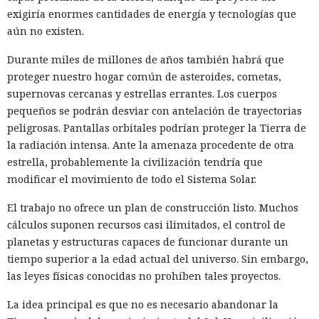
exigiría enormes cantidades de energía y tecnologías que
aún no existen.
Durante miles de millones de años también habrá que
Mientras veías una película, tu
proteger nuestro hogar común de asteroides, cometas,
televisor Samsung pudo haber
supernovas cercanas y estrellas errantes. Los cuerpos
pequeños se podrán desviar con antelación de trayectorias
estado canalizando durante
peligrosas. Pantallas orbitales podrían proteger la Tierra de
horas tráfico ajeno por tu red
la radiación intensa. Ante la amenaza procedente de otra
doméstica.
estrella, probablemente la civilización tendría que
modificar el movimiento de todo el Sistema Solar.
El trabajo no ofrece un plan de construcción listo. Muchos
17:36 / 05.08.2026
cálculos suponen recursos casi ilimitados, el control de
planetas y estructuras capaces de funcionar durante un
Ahora la empresa ha decidido ponerle fin.
tiempo superior a la edad actual del universo. Sin embargo,
las leyes físicas conocidas no prohíben tales proyectos.
La idea principal es que no es necesario abandonar la