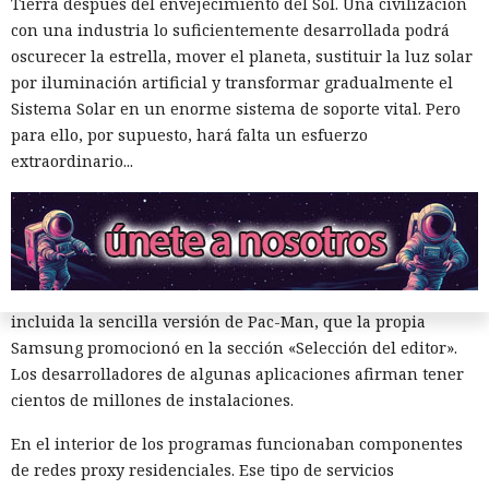
Tierra después del envejecimiento del Sol. Una civilización
con una industria lo suficientemente desarrollada podrá
oscurecer la estrella, mover el planeta, sustituir la luz solar
por iluminación artificial y transformar gradualmente el
Sistema Solar en un enorme sistema de soporte vital. Pero
para ello, por supuesto, hará falta un esfuerzo
extraordinario...
Algunas aplicaciones para televisores Samsung pueden
utili
zar en secreto
la conexión a internet doméstica del
propietario para retransmitir el tráfico de terceros. El código
se encontró en varias aplicaciones de la tienda oficial,
incluida la sencilla versión de Pac-Man, que la propia
Samsung promocionó en la sección «Selección del editor».
Los desarrolladores de algunas aplicaciones afirman tener
cientos de millones de instalaciones.
Microsoft: «miles de
En el interior de los programas funcionaban componentes
de redes proxy residenciales. Ese tipo de servicios
compilaciones se paralizarán el